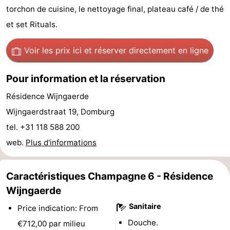
torchon de cuisine, le nettoyage final, plateau café / de thé
Voir
et set Rituals.
et
Lieux
Voir les prix ici
et réserver directement en ligne
faire
d'intérêt
-
Pour information et la réservation
Musées
-
Résidence Wijngaerde
Monuments
-
Wijngaerdstraat 19, Domburg
tel. +31 118 588 200
Moulins
-
web.
Plus d'informations
Phares
-
Caractéristiques Champagne 6 - Résidence
Points
Attractions
Wijngaerde
de
-
Sanitaire
Price indication: From
vue
Terrains
-
Douche.
€712,00 par milieu