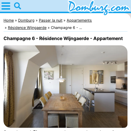
Home
Domburg
Home
Domburg
Passer la nuit
Appartements
Résidence Wijngaerde
Champagne 6 - ...
Astuces
Champagne 6 - Résidence Wijngaerde - Appartement
Avec
les
Webcam
enfants
Webcam
Webcam
Plage
Passer
la
Appartements
nuit
-