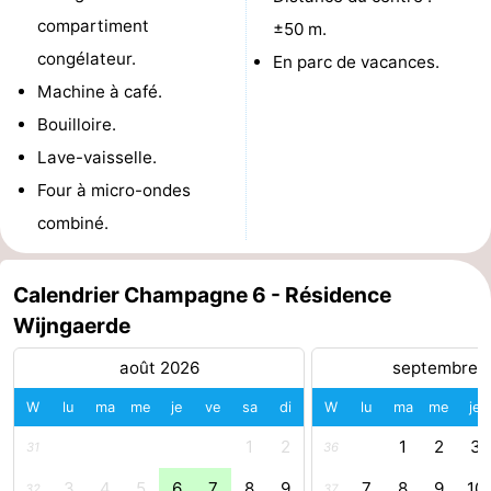
compartiment
±50 m.
du
Randonnée
-
congélateur.
En parc de vacances.
vélo
Équitation
-
Machine à café.
Bouilloire.
Manèges
-
Lave-vaisselle.
Terrains
-
Four à micro-ondes
combiné.
de
Peche
-
golf
Sportive
Equitation
Conduite
Calendrier Champagne 6 - Résidence
Wijngaerde
de
Boire
août 2026
septembre 
l'anneau
et
Événements
W
lu
ma
me
je
ve
sa
di
W
lu
ma
me
je
manger
Pratiques
1
2
1
2
3
31
36
Forum
3
4
5
6
7
8
9
7
8
9
10
32
37