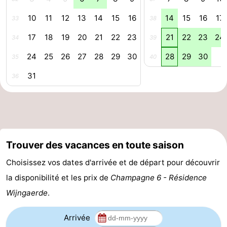
Route
10
11
12
13
14
15
16
14
15
16
17
33
38
17
18
19
20
21
22
23
21
22
23
24
34
39
-
24
25
26
27
28
29
30
28
29
30
35
40
Stationnement
Adresses
31
36
Médicales
Région
Zeeland
Schouwen-
Trouver des vacances en toute saison
Duiveland
-
Choisissez vos dates d'arrivée et de départ pour découvrir
Renesse
-
la disponibilité et les prix de
Champagne 6 - Résidence
Wijngaerde
.
Brouwershaven
-
Arrivée
Bruinisse
-