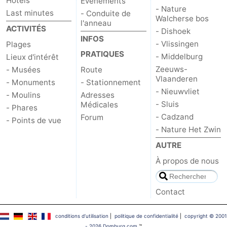
Hôtels
Événements
- Nature
Last minutes
- Conduite de
Walcherse bos
l'anneau
ACTIVITÉS
- Dishoek
INFOS
- Vlissingen
Plages
PRATIQUES
- Middelburg
Lieux d'intérêt
Zeeuws-
- Musées
Route
Vlaanderen
- Monuments
- Stationnement
- Nieuwvliet
- Moulins
Adresses
- Sluis
Médicales
- Phares
- Cadzand
Forum
- Points de vue
- Nature Het Zwin
AUTRE
À propos de nous
Contact
conditions d‘utilisation
|
politique de confidentialité
|
copyright © 2001
- 2026 Domburg.com
™