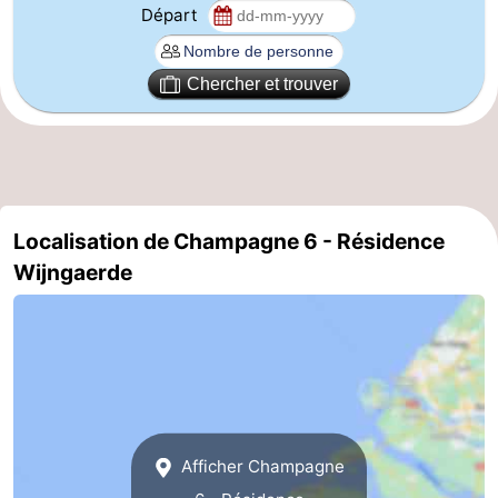
Départ
Zierikzee
-
Chercher et trouver
Nature
-
Oosterschelde
Burgh
-
Haamstede
Nature
Walcheren
Localisation de Champagne 6 - Résidence
Kop
-
Wijngaerde
van
Veere
-
Schouwen
Nature
-
Oranjezon
Oostkapelle
-
Nature
-
Afficher Champagne
de
Westkapelle
-