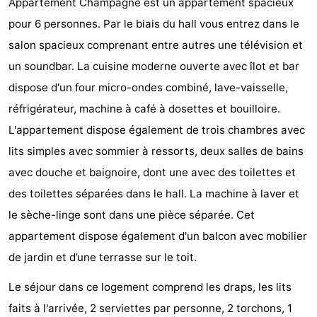
Appartement Champagne est un appartement spacieux
Park
-
pour 6 personnes. Par le biais du hall vous entrez dans le
salon spacieux comprenant entre autres une télévision et
Loverendale
Résidence
Campings
un soundbar. La cuisine moderne ouverte avec îlot et bar
Wijngaerde
Chambre
dispose d'un four micro-ondes combiné, lave-vaisselle,
réfrigérateur, machine à café à dosettes et bouilloire.
d'hôtes
Chaumières
L'appartement dispose également de trois chambres avec
-
lits simples avec sommier à ressorts, deux salles de bains
avec douche et baignoire, dont une avec des toilettes et
Buitenhof
-
des toilettes séparées dans le hall. La machine à laver et
Domburg
Hof
-
le sèche-linge sont dans une pièce séparée. Cet
appartement dispose également d'un balcon avec mobilier
Domburg
Westhove
Hôtels
de jardin et d’une terrasse sur le toit.
Last
Le séjour dans ce logement comprend les draps, les lits
minutes
Plages
faits à l'arrivée, 2 serviettes par personne, 2 torchons, 1