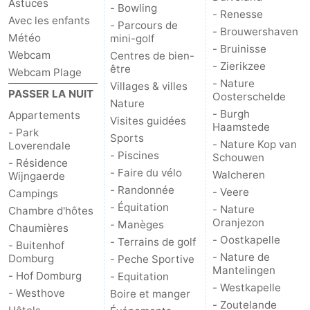
Astuces
- Bowling
- Renesse
Avec les enfants
- Parcours de
- Brouwershaven
Météo
mini-golf
- Bruinisse
Webcam
Centres de bien-
- Zierikzee
être
Webcam Plage
- Nature
Villages & villes
PASSER LA NUIT
Oosterschelde
Nature
- Burgh
Appartements
Visites guidées
Haamstede
- Park
Sports
- Nature Kop van
Loverendale
- Piscines
Schouwen
- Résidence
- Faire du vélo
Walcheren
Wijngaerde
- Randonnée
- Veere
Campings
- Équitation
- Nature
Chambre d'hôtes
Oranjezon
- Manèges
Chaumières
- Oostkapelle
- Terrains de golf
- Buitenhof
- Nature de
Domburg
- Peche Sportive
Mantelingen
- Hof Domburg
- Equitation
- Westkapelle
- Westhove
Boire et manger
- Zoutelande