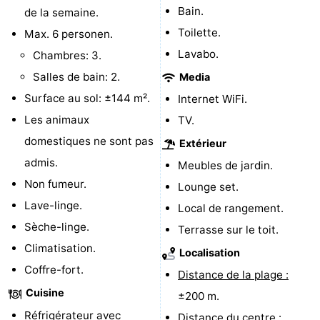
Bain.
de la semaine.
de
Aires
-
Toilette.
Max. 6 personen.
jeux
de
Bowling
-
Lavabo.
Chambres: 3.
Salles de bain: 2.
Media
jeux
Parcours
Centres
Surface au sol: ±144 m².
Internet WiFi.
intérieures
de
de
Villages
Les animaux
TV.
domestiques ne sont pas
Extérieur
mini-
bien-
&
Nature
admis.
Meubles de jardin.
golf
être
villes
Visites
Non fumeur.
Lounge set.
Lave-linge.
Local de rangement.
guidées
Sports
Sèche-linge.
Terrasse sur le toit.
-
Climatisation.
Localisation
Coffre-fort.
Distance de la plage :
Piscines
-
Cuisine
±200 m.
Faire
-
Réfrigérateur avec
Distance du centre :