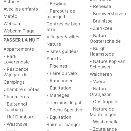
Astuces
- Bowling
- Renesse
Avec les enfants
- Parcours de
- Brouwershaven
Météo
mini-golf
- Bruinisse
Webcam
Centres de bien-
- Zierikzee
être
Webcam Plage
- Nature
Villages & villes
PASSER LA NUIT
Oosterschelde
Nature
- Burgh
Appartements
Visites guidées
Haamstede
- Park
Sports
- Nature Kop van
Loverendale
- Piscines
Schouwen
- Résidence
- Faire du vélo
Walcheren
Wijngaerde
- Randonnée
- Veere
Campings
- Équitation
- Nature
Chambre d'hôtes
Oranjezon
- Manèges
Chaumières
- Oostkapelle
- Terrains de golf
- Buitenhof
- Nature de
Domburg
- Peche Sportive
Mantelingen
- Hof Domburg
- Equitation
- Westkapelle
- Westhove
Boire et manger
- Zoutelande