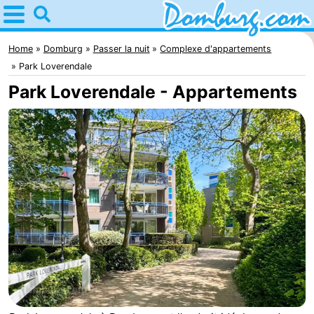
Home
Domburg
Home
Domburg
Passer la nuit
Complexe d'appartements
Park Loverendale
Astuces
Park Loverendale - Appartements
Avec
les
Webcam
enfants
Webcam
Webcam
Plage
Passer
la
Appartements
nuit
-