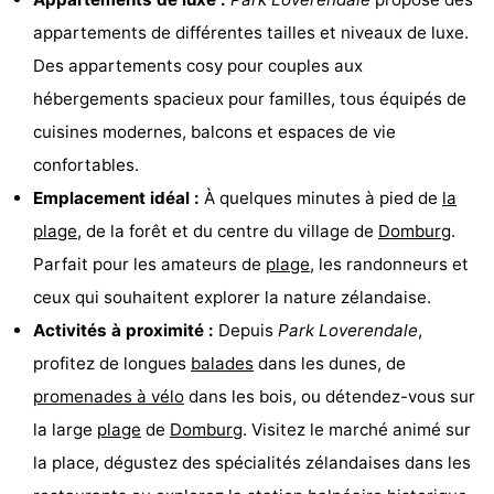
Voir
appartements de différentes tailles et niveaux de luxe.
Des appartements cosy pour couples aux
et
Lieux
hébergements spacieux pour familles, tous équipés de
faire
d'intérêt
-
cuisines modernes, balcons et espaces de vie
confortables.
Musées
-
Emplacement idéal :
À quelques minutes à pied de
la
Monuments
-
plage
, de la forêt et du centre du village de
Domburg
.
Parfait pour les amateurs de
plage
, les randonneurs et
Moulins
-
ceux qui souhaitent explorer la nature zélandaise.
Phares
-
Activités à proximité :
Depuis
Park Loverendale
,
profitez de longues
balades
dans les dunes, de
Points
Attractions
promenades à vélo
dans les bois, ou détendez-vous sur
de
-
la large
plage
de
Domburg
. Visitez le marché animé sur
la place, dégustez des spécialités zélandaises dans les
vue
Terrains
-