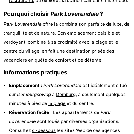
restaurants
ou explorez la station balnéaire historique.
de
Aires
-
Pourquoi choisir
Park Loverendale
?
jeux
de
Bowling
-
Park Loverendale
offre la combinaison parfaite de luxe, de
tranquillité et de nature. Son emplacement paisible et
jeux
Parcours
Centres
verdoyant, combiné à sa proximité avec
la plage
et le
intérieures
de
de
Villages
centre du village, en fait une destination prisée des
vacanciers en quête de confort et de détente.
mini-
bien-
&
Nature
Informations pratiques
golf
être
villes
Visites
Emplacement :
Park Loverendale
est idéalement situé
guidées
Sports
sur
Domburgseweg
à
Domburg
, à seulement quelques
-
minutes à pied de
la plage
et du centre.
Réservation facile :
Les appartements de
Park
Piscines
-
Loverendale
sont loués par diverses organisations.
Faire
-
Consultez
ci-dessous
les sites Web de ces agences