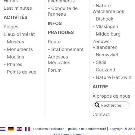
Hôtels
Événements
- Nature
Last minutes
- Conduite de
Walcherse bos
l'anneau
ACTIVITÉS
- Dishoek
INFOS
- Vlissingen
Plages
PRATIQUES
- Middelburg
Lieux d'intérêt
Zeeuws-
- Musées
Route
Vlaanderen
- Monuments
- Stationnement
- Nieuwvliet
- Moulins
Adresses
- Sluis
Médicales
- Phares
- Cadzand
Forum
- Points de vue
- Nature Het Zwin
AUTRE
À propos de nous
Contact
conditions d‘utilisation
|
politique de confidentialité
|
copyright © 2001
- 2026 Domburg.com
™