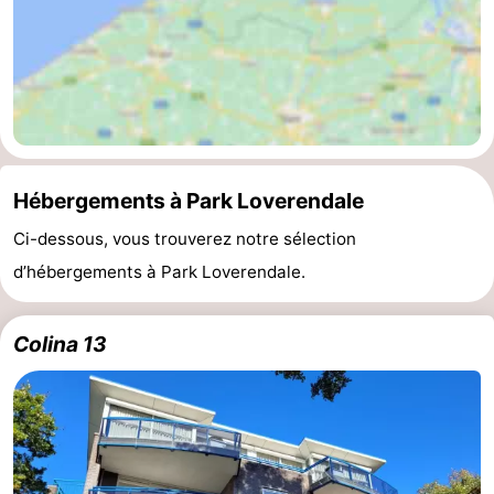
Mantelingen
Zoutelande
-
Nature
-
Walcherse
Dishoek
-
bos
Vlissingen
-
Hébergements à Park Loverendale
Middelburg
Zeeuws-
Ci-dessous, vous trouverez notre sélection
d’hébergements à Park Loverendale.
Vlaanderen
-
Nieuwvliet
-
Colina 13
Sluis
-
Cadzand
-
Nature
Météo