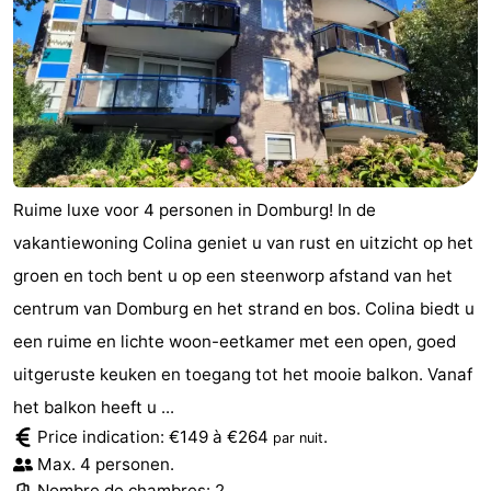
Het
Contact
Zwin
Ruime luxe voor 4 personen in Domburg! In de
vakantiewoning Colina geniet u van rust en uitzicht op het
groen en toch bent u op een steenworp afstand van het
centrum van Domburg en het strand en bos. Colina biedt u
een ruime en lichte woon-eetkamer met een open, goed
uitgeruste keuken en toegang tot het mooie balkon. Vanaf
het balkon heeft u ...
Price indication: €149 à €264
.
par nuit
Max. 4 personen.
Nombre de chambres: 2.