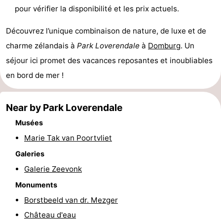
pour vérifier la disponibilité et les prix actuels.
du
Randonnée
-
Découvrez l’unique combinaison de nature, de luxe et de
vélo
Équitation
-
charme zélandais à
Park Loverendale
à
Domburg
. Un
Manèges
-
séjour ici promet des vacances reposantes et inoubliables
en bord de mer !
Terrains
-
de
Peche
-
Near by Park Loverendale
Musées
golf
Sportive
Equitation
Conduite
Marie Tak van Poortvliet
de
Boire
Galeries
Galerie Zeevonk
l'anneau
et
Événements
Monuments
manger
Pratiques
Borstbeeld van dr. Mezger
Forum
Château d'eau