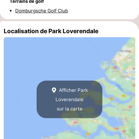
Terrains de golf
Zierikzee
-
Domburgsche Golf Club
Nature
-
Localisation de Park Loverendale
Oosterschelde
Burgh
-
Haamstede
Nature
Walcheren
Kop
-
van
Veere
-
Afficher Park
Schouwen
Nature
-
Loverendale
Oranjezon
Oostkapelle
-
sur la carte
Nature
-
de
Westkapelle
-