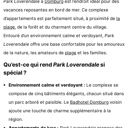
Park Loverendale
à
Domburg
est l’endroit idéal pour des
Park
-
vacances reposantes en bord de mer. Ce complexe
d’appartements est parfaitement situé, à proximité de
la
Loverendale
Résidence
Campings
plage
, de la forêt et du charmant centre du village.
Wijngaerde
Chambre
Entouré d’un environnement calme et verdoyant,
Park
Loverendale
offre une base confortable pour les amoureux
d'hôtes
Chaumières
de la nature, les amateurs de
plage
et les familles.
-
Qu’est-ce qui rend
Park Loverendale
si
Buitenhof
-
spécial ?
Domburg
Hof
-
Environnement calme et verdoyant :
Le complexe se
compose de cinq bâtiments élégants, chacun situé dans
Domburg
Westhove
Hôtels
un parc arboré et paisible. Le
Badhotel Domburg
voisin
Last
ajoute une touche de charme supplémentaire à la
région.
minutes
Plages
Appartements de luxe :
Park Loverendale
propose des