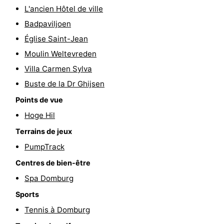
L'ancien Hôtel de ville
Route
Badpaviljoen
-
Église Saint-Jean
Moulin Weltevreden
Stationnement
Adresses
Villa Carmen Sylva
Médicales
Région
Buste de la Dr Ghijsen
Points de vue
Zeeland
Hoge Hil
Schouwen-
Terrains de jeux
PumpTrack
Duiveland
-
Centres de bien-être
Renesse
-
Spa Domburg
Sports
Brouwershaven
-
Tennis à Domburg
Bruinisse
-