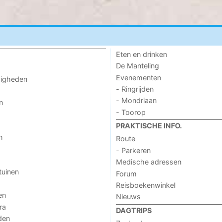
Eten en drinken
De Manteling
Evenementen
digheden
- Ringrijden
- Mondriaan
n
- Toorop
PRAKTISCHE INFO.
n
Route
- Parkeren
Medische adressen
tuinen
Forum
Reisboekenwinkel
en
Nieuws
ra
DAGTRIPS
den