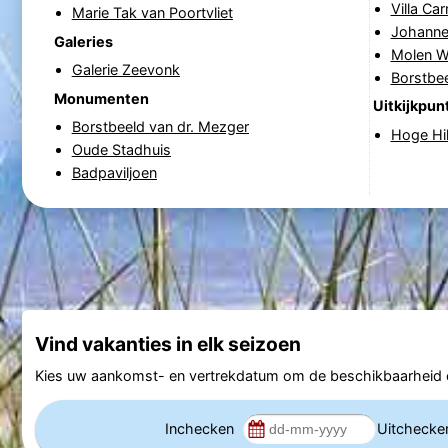
Villa Ca
Marie Tak van Poortvliet
Johanne
Galeries
Molen W
Galerie Zeevonk
Borstbee
Monumenten
Uitkijkpun
Borstbeeld van dr. Mezger
Hoge Hi
Oude Stadhuis
Badpaviljoen
Vind vakanties in elk seizoen
Kies uw aankomst- en vertrekdatum om de beschikbaarheid e
Inchecken
Uitcheck