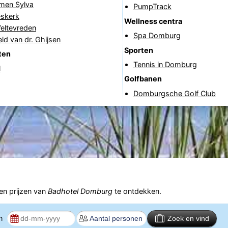
rmen Sylva
PumpTrack
skerk
Wellness centra
eltevreden
Spa Domburg
ld van dr. Ghijsen
Sporten
ten
Tennis in Domburg
l
Golfbanen
Domburgsche Golf Club
n prijzen van
Badhotel Domburg
te ontdekken.
en
Zoek en vind