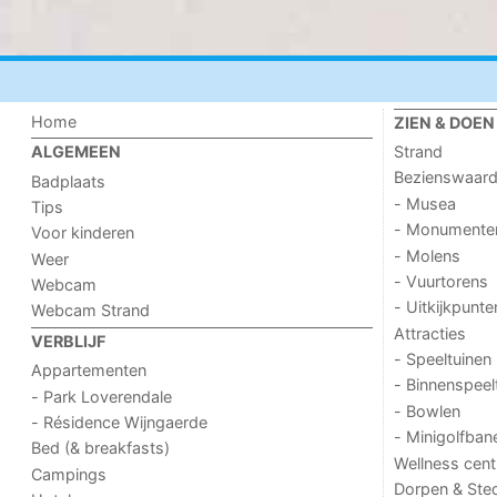
Home
ZIEN & DOEN
Strand
ALGEMEEN
Bezienswaar
Badplaats
- Musea
Tips
- Monumente
Voor kinderen
- Molens
Weer
- Vuurtorens
Webcam
- Uitkijkpunte
Webcam Strand
Attracties
VERBLIJF
- Speeltuinen
Appartementen
- Binnenspeel
- Park Loverendale
- Bowlen
- Résidence Wijngaerde
- Minigolfban
Bed (& breakfasts)
Wellness cent
Campings
Dorpen & Ste