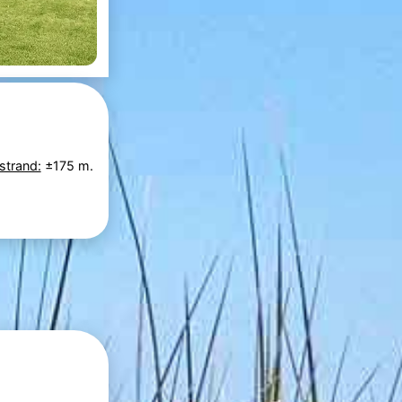
strand:
±175 m.