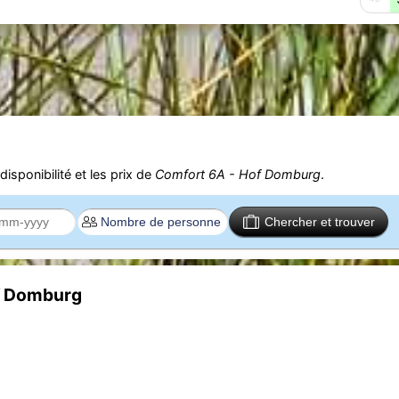
isponibilité et les prix de
Comfort 6A - Hof Domburg
.
Chercher et trouver
of Domburg