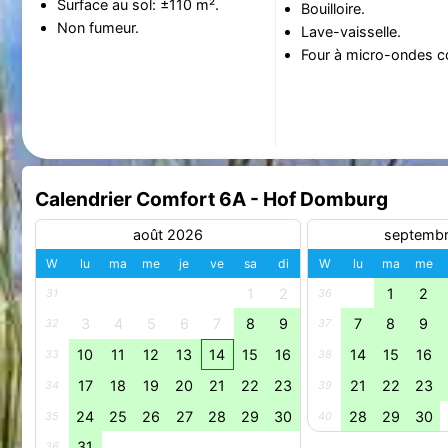
Surface au sol: ±110 m².
Bouilloire.
Non fumeur.
Lave-vaisselle.
Four à micro-ondes c
Calendrier Comfort 6A - Hof Domburg
août 2026
septemb
W
lu
ma
me
je
ve
sa
di
W
lu
ma
me
1
2
1
2
31
36
3
4
5
6
7
8
9
7
8
9
32
37
10
11
12
13
14
15
16
14
15
16
33
38
17
18
19
20
21
22
23
21
22
23
34
39
24
25
26
27
28
29
30
28
29
30
35
40
31
36