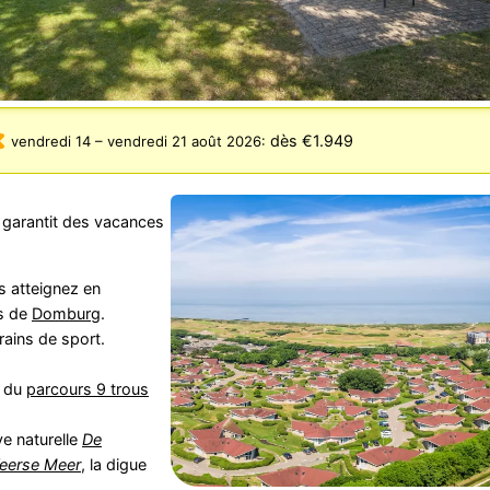
dès €1.949
vendredi 14
–
vendredi 21 août 2026
:
 garantit des vacances
s atteignez en
s de
Domburg
.
errains de sport.
t du
parcours 9 trous
ve naturelle
De
eerse Meer
, la digue