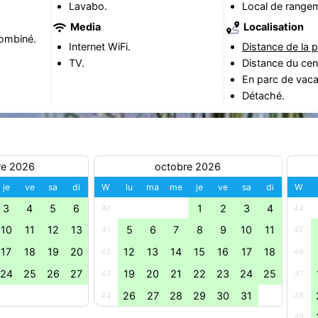
Lavabo.
Local de range
Media
Localisation
ombiné.
Internet WiFi.
Distance de la p
TV.
Distance du cen
En parc de vac
Détaché.
re 2026
octobre 2026
je
ve
sa
di
W
lu
ma
me
je
ve
sa
di
W
3
4
5
6
1
2
3
4
40
44
10
11
12
13
5
6
7
8
9
10
11
41
45
17
18
19
20
12
13
14
15
16
17
18
42
46
24
25
26
27
19
20
21
22
23
24
25
43
47
26
27
28
29
30
31
44
48
49