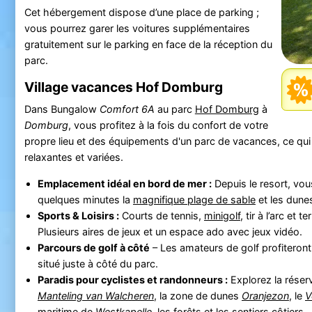
Cet hébergement dispose d’une place de parking ;
vous pourrez garer les voitures supplémentaires
gratuitement sur le parking en face de la réception du
parc.
Village vacances Hof Domburg
Dans Bungalow
Comfort 6A
au parc
Hof Domburg
à
Domburg
, vous profitez à la fois du confort de votre
propre lieu et des équipements d'un parc de vacances, ce qui
relaxantes et variées.
Emplacement idéal en bord de mer :
Depuis le resort, vou
quelques minutes la
magnifique plage de sable
et les dune
Sports & Loisirs :
Courts de tennis,
minigolf
, tir à l’arc et t
Plusieurs aires de jeux et un espace ado avec jeux vidéo.
Parcours de golf à côté
– Les amateurs de golf profiteron
situé juste à côté du parc.
Paradis pour cyclistes et randonneurs :
Explorez la réser
Manteling van Walcheren
, la zone de dunes
Oranjezon
, le
V
maritime de
Westkapelle
, les forêts et les sentiers côtiers.