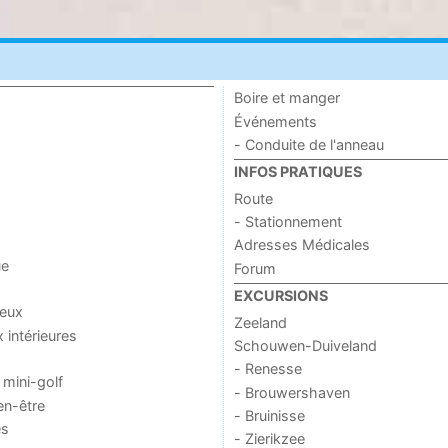
Boire et manger
Événements
- Conduite de l'anneau
INFOS PRATIQUES
Route
- Stationnement
Adresses Médicales
ue
Forum
EXCURSIONS
jeux
Zeeland
x intérieures
Schouwen-Duiveland
- Renesse
 mini-golf
- Brouwershaven
en-être
- Bruinisse
es
- Zierikzee