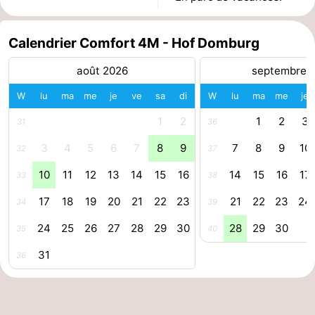
Zierikzee
-
Calendrier Comfort 4M - Hof Domburg
Nature
-
août 2026
septembre 
Oosterschelde
Burgh
-
W
lu
ma
me
je
ve
sa
di
W
lu
ma
me
je
Haamstede
Nature
Walcheren
1
2
1
2
3
31
36
3
4
5
6
7
8
9
7
8
9
10
32
37
Kop
-
10
11
12
13
14
15
16
14
15
16
17
33
38
van
Veere
-
17
18
19
20
21
22
23
21
22
23
24
34
39
Schouwen
Nature
-
24
25
26
27
28
29
30
28
29
30
35
40
Oranjezon
Oostkapelle
-
31
36
Nature
-
de
Westkapelle
-