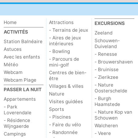
Home
Attractions
EXCURSIONS
- Terrains de jeux
ACTIVITÉS
Zeeland
- Aires de jeux
Schouwen-
Station Balnéaire
intérieures
Duiveland
Astuces
- Bowling
- Renesse
Avec les enfants
- Parcours de
- Brouwershaven
Météo
mini-golf
- Bruinisse
Webcam
Centres de bien-
- Zierikzee
être
Webcam Plage
- Nature
Villages & villes
PASSER LA NUIT
Oosterschelde
Nature
- Burgh
Appartements
Visites guidées
Haamstede
- Park
Sports
- Nature Kop van
Loverendale
- Piscines
Schouwen
- Résidence
- Faire du vélo
Walcheren
Wijngaerde
- Randonnée
- Veere
Campings