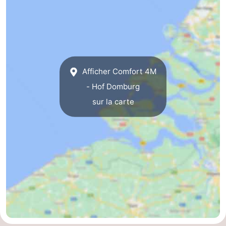
Het
Contact
Zwin
Afficher Comfort 4M
- Hof Domburg
sur la carte