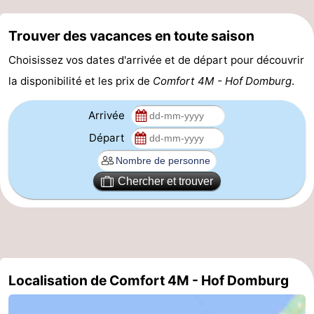
Mantelingen
Zoutelande
-
Trouver des vacances en toute saison
Nature
-
Choisissez vos dates d'arrivée et de départ pour découvrir
la disponibilité et les prix de
Comfort 4M - Hof Domburg
.
Walcherse
Dishoek
-
Arrivée
bos
Vlissingen
-
Départ
Middelburg
Zeeuws-
Chercher et trouver
Vlaanderen
-
Nieuwvliet
-
Sluis
-
Cadzand
-
Localisation de Comfort 4M - Hof Domburg
Nature
Météo