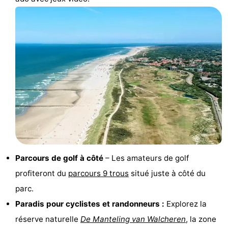
de
Aires
-
jeux
de
Bowling
-
jeux
Parcours
Centres
intérieures
de
de
Villages
mini-
bien-
&
Nature
golf
être
villes
Visites
guidées
Sports
Parcours de golf à côté
– Les amateurs de golf
profiteront du
parcours 9 trous
situé juste à côté du
-
parc.
Piscines
-
Paradis pour cyclistes et randonneurs :
Explorez la
réserve naturelle
De Manteling van Walcheren
, la zone
Faire
-