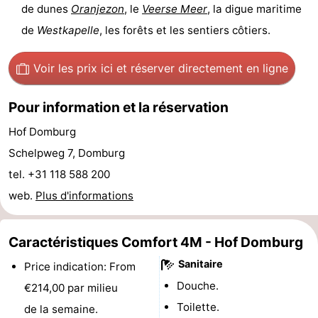
de dunes
Oranjezon
, le
Veerse Meer
, la digue maritime
du
Randonnée
-
de
Westkapelle
, les forêts et les sentiers côtiers.
vélo
Équitation
-
Voir les prix ici
et réserver directement en ligne
Manèges
-
Pour information et la réservation
Terrains
-
Hof Domburg
de
Peche
-
Schelpweg 7, Domburg
tel. +31 118 588 200
golf
Sportive
Equitation
Conduite
web.
Plus d'informations
de
Boire
Caractéristiques Comfort 4M - Hof Domburg
l'anneau
et
Événements
Sanitaire
Price indication: From
manger
Pratiques
Douche.
€214,00 par milieu
Toilette.
Forum
de la semaine.