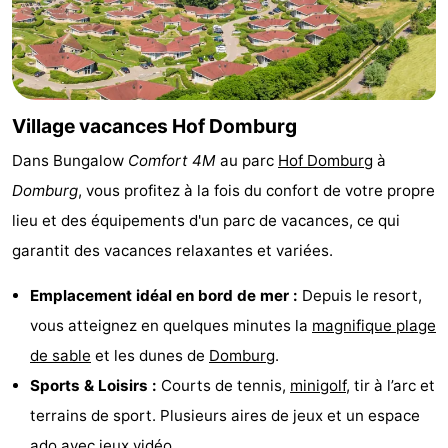
Voir
et
Lieux
faire
d'intérêt
-
Village vacances Hof Domburg
Dans Bungalow
Comfort 4M
au parc
Hof Domburg
à
Musées
-
Domburg
, vous profitez à la fois du confort de votre propre
Monuments
-
lieu et des équipements d'un parc de vacances, ce qui
garantit des vacances relaxantes et variées.
Moulins
-
Emplacement idéal en bord de mer :
Depuis le resort,
Phares
-
vous atteignez en quelques minutes la
magnifique plage
Points
Attractions
de sable
et les dunes de
Domburg
.
Sports & Loisirs :
Courts de tennis,
minigolf
, tir à l’arc et
de
-
terrains de sport. Plusieurs aires de jeux et un espace
vue
Terrains
-
ado avec jeux vidéo.