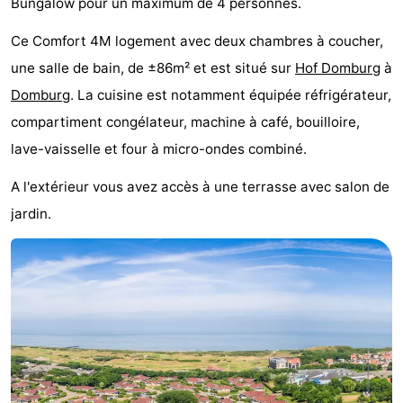
Bungalow pour un maximum de 4 personnes.
Park
-
Ce Comfort 4M logement avec deux chambres à coucher,
Loverendale
Résidence
Campings
une salle de bain, de ±86m² et est situé sur
Hof Domburg
à
Domburg
. La cuisine est notamment équipée réfrigérateur,
Wijngaerde
Chambre
compartiment congélateur, machine à café, bouilloire,
d'hôtes
Chaumières
lave-vaisselle et four à micro-ondes combiné.
-
A l'extérieur vous avez accès à une terrasse avec salon de
jardin.
Buitenhof
-
Domburg
Hof
-
Domburg
Westhove
Hôtels
Last
minutes
Plages