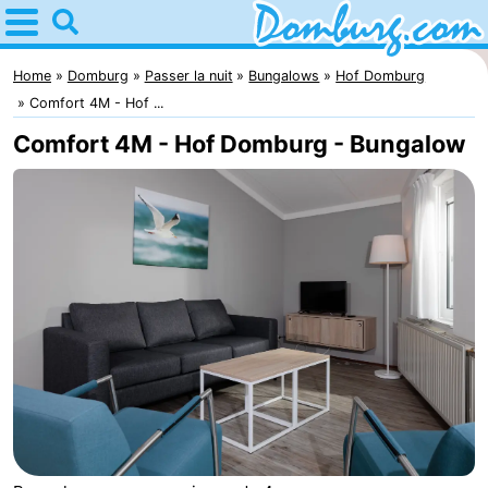
Home
Domburg
Home
Domburg
Passer la nuit
Bungalows
Hof Domburg
Comfort 4M - Hof ...
Astuces
Comfort 4M - Hof Domburg - Bungalow
Avec
les
Webcam
enfants
Webcam
Webcam
Plage
Passer
la
Appartements
nuit
-