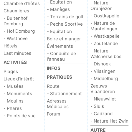
- Équitation
- Nature
Chambre d'hôtes
Oranjezon
- Manèges
Chaumières
- Oostkapelle
- Terrains de golf
- Buitenhof
- Nature de
Domburg
- Peche Sportive
Mantelingen
- Hof Domburg
- Equitation
- Westkapelle
- Westhove
Boire et manger
- Zoutelande
Hôtels
Événements
- Nature
Last minutes
- Conduite de
Walcherse bos
l'anneau
ACTIVITÉS
- Dishoek
INFOS
- Vlissingen
Plages
PRATIQUES
- Middelburg
Lieux d'intérêt
Zeeuws-
- Musées
Route
Vlaanderen
- Monuments
- Stationnement
- Nieuwvliet
- Moulins
Adresses
- Sluis
Médicales
- Phares
- Cadzand
Forum
- Points de vue
- Nature Het Zwin
AUTRE