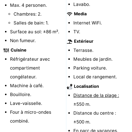
Lavabo.
Max. 4 personen.
Route
Chambres: 2.
Media
-
Salles de bain: 1.
Internet WiFi.
Surface au sol: ±86 m².
TV.
Stationnement
Adresses
Non fumeur.
Extérieur
Médicales
Région
Cuisine
Terrasse.
Réfrigérateur avec
Meubles de jardin.
Zeeland
compartiment
Parking voiture.
Schouwen-
congélateur.
Local de rangement.
Machine à café.
Localisation
Duiveland
-
Bouilloire.
Distance de la plage :
Renesse
-
Lave-vaisselle.
±550 m.
Four à micro-ondes
Distance du centre :
Brouwershaven
-
combiné.
±500 m.
Bruinisse
-
En parc de vacances.