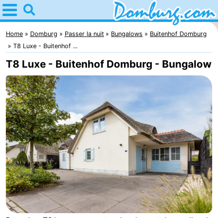
Home
Domburg
Home
Domburg
Passer la nuit
Bungalows
Buitenhof Domburg
T8 Luxe - Buitenhof ...
Astuces
T8 Luxe - Buitenhof Domburg - Bungalow
Avec
les
Webcam
enfants
Webcam
Webcam
Plage
Passer
la
Appartements
nuit
-