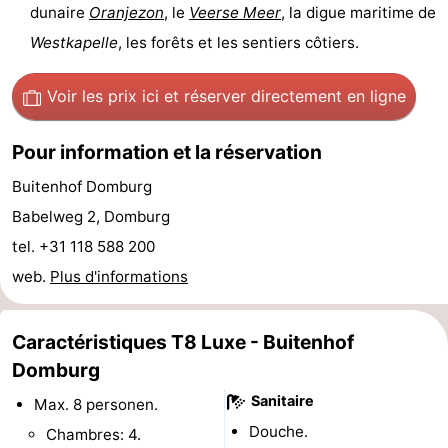
dunaire
Oranjezon
, le
Veerse Meer
, la digue maritime de
du
Randonnée
-
Westkapelle
, les forêts et les sentiers côtiers.
vélo
Équitation
-
Voir les prix ici
et réserver directement en ligne
Manèges
-
Pour information et la réservation
Terrains
-
Buitenhof Domburg
de
Peche
-
Babelweg 2, Domburg
tel. +31 118 588 200
golf
Sportive
Equitation
Conduite
web.
Plus d'informations
de
Boire
Caractéristiques T8 Luxe - Buitenhof
l'anneau
et
Événements
Domburg
manger
Pratiques
Sanitaire
Max. 8 personen.
Douche.
Chambres: 4.
Forum