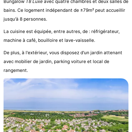
Bungalow
T8 Luxe
avec quatre chambres et deux salles de
Park
-
bains. Ce logement indépendant de ±79m² peut accueillir
jusqu'à 8 personnes.
Loverendale
Résidence
Campings
La cuisine est équipée, entre autres, de : réfrigérateur,
Wijngaerde
Chambre
machine à café, bouilloire et lave-vaisselle.
d'hôtes
Chaumières
De plus, à l'extérieur, vous disposez d'un jardin attenant
-
avec mobilier de jardin, parking voiture et local de
rangement.
Buitenhof
-
Domburg
Hof
-
Domburg
Westhove
Hôtels
Last
minutes
Plages