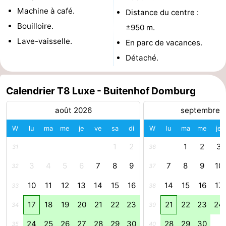
Machine à café.
Distance du centre :
Zierikzee
-
Bouilloire.
±950 m.
Nature
-
Lave-vaisselle.
En parc de vacances.
Détaché.
Oosterschelde
Burgh
-
Haamstede
Nature
Walcheren
Calendrier T8 Luxe - Buitenhof Domburg
Kop
-
août 2026
septembre 
W
lu
ma
me
je
ve
sa
di
W
lu
ma
me
je
van
Veere
-
1
2
1
2
3
31
36
Schouwen
Nature
-
3
4
5
6
7
8
9
7
8
9
10
32
37
Oranjezon
Oostkapelle
-
10
11
12
13
14
15
16
14
15
16
17
33
38
Nature
-
17
18
19
20
21
22
23
21
22
23
24
34
39
de
Westkapelle
-
24
25
26
27
28
29
30
28
29
30
35
40