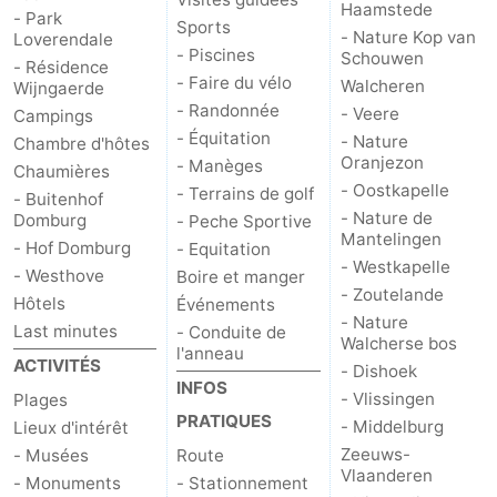
Haamstede
- Park
Sports
- Nature Kop van
Loverendale
- Piscines
Schouwen
- Résidence
- Faire du vélo
Walcheren
Wijngaerde
- Randonnée
- Veere
Campings
- Équitation
- Nature
Chambre d'hôtes
Oranjezon
- Manèges
Chaumières
- Oostkapelle
- Terrains de golf
- Buitenhof
- Nature de
Domburg
- Peche Sportive
Mantelingen
- Hof Domburg
- Equitation
- Westkapelle
- Westhove
Boire et manger
- Zoutelande
Hôtels
Événements
- Nature
Last minutes
- Conduite de
Walcherse bos
l'anneau
ACTIVITÉS
- Dishoek
INFOS
- Vlissingen
Plages
PRATIQUES
- Middelburg
Lieux d'intérêt
Zeeuws-
- Musées
Route
Vlaanderen
- Monuments
- Stationnement