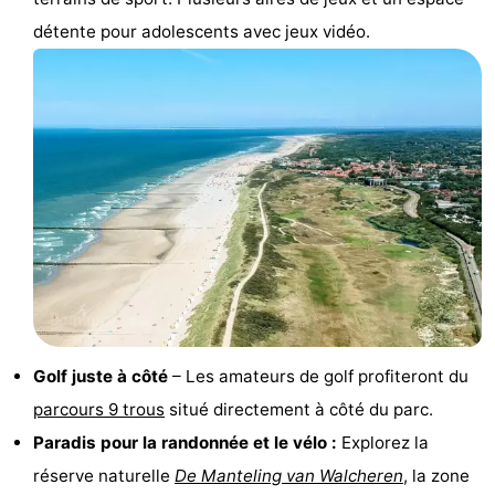
détente pour adolescents avec jeux vidéo.
de
Aires
-
jeux
de
Bowling
-
jeux
Parcours
Centres
intérieures
de
de
Villages
mini-
bien-
&
Nature
golf
être
villes
Visites
guidées
Sports
Golf juste à côté
– Les amateurs de golf profiteront du
-
parcours 9 trous
situé directement à côté du parc.
Piscines
-
Paradis pour la randonnée et le vélo :
Explorez la
réserve naturelle
De Manteling van Walcheren
, la zone
Faire
-