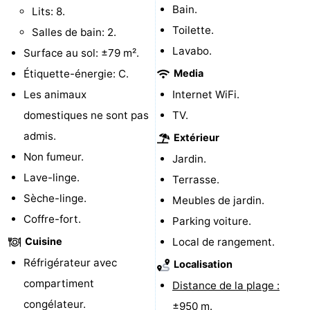
Bain.
Lits: 8.
Route
Toilette.
Salles de bain: 2.
Lavabo.
Surface au sol: ±79 m².
-
Étiquette-énergie: C.
Media
Stationnement
Adresses
Les animaux
Internet WiFi.
domestiques ne sont pas
TV.
Médicales
Région
admis.
Extérieur
Zeeland
Non fumeur.
Jardin.
Lave-linge.
Schouwen-
Terrasse.
Sèche-linge.
Meubles de jardin.
Duiveland
-
Coffre-fort.
Parking voiture.
Renesse
-
Cuisine
Local de rangement.
Réfrigérateur avec
Localisation
Brouwershaven
-
compartiment
Distance de la plage :
Bruinisse
-
congélateur.
±950 m.