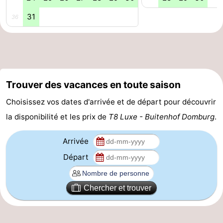
31
36
Mantelingen
Zoutelande
-
Nature
-
Walcherse
Dishoek
-
Trouver des vacances en toute saison
bos
Vlissingen
-
Choisissez vos dates d'arrivée et de départ pour découvrir
Middelburg
Zeeuws-
la disponibilité et les prix de
T8 Luxe - Buitenhof Domburg
.
Vlaanderen
-
Arrivée
Nieuwvliet
-
Départ
Sluis
-
Chercher et trouver
Cadzand
-
Nature
Météo