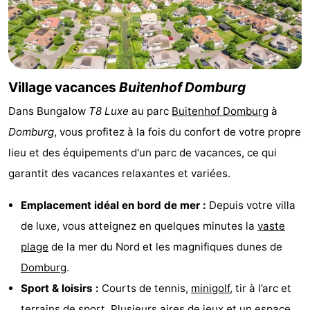
Voir
et
Lieux
faire
d'intérêt
-
Village vacances
Buitenhof Domburg
Dans Bungalow
T8 Luxe
au parc
Buitenhof Domburg
à
Musées
-
Domburg
, vous profitez à la fois du confort de votre propre
Monuments
-
lieu et des équipements d'un parc de vacances, ce qui
garantit des vacances relaxantes et variées.
Moulins
-
Emplacement idéal en bord de mer :
Depuis votre villa
Phares
-
de luxe, vous atteignez en quelques minutes la
vaste
Points
Attractions
plage
de la mer du Nord et les magnifiques dunes de
Domburg
.
de
-
Sport & loisirs :
Courts de tennis,
minigolf
, tir à l’arc et
vue
Terrains
-
terrains de sport. Plusieurs aires de jeux et un espace