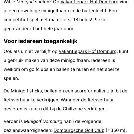
Wil je
Minigolf
spelen? Op
Vakantiepark Hof Domburg
vind
Park
-
je een geweldige minigolfbaan in de buitenlucht. Een
competitief spel met maar liefst 18 holes! Plezier
Loverendale
Résidence
Bed
gegarandeerd het hele jaar door.
Wijngaerde
(&
Campings
Voor iedereen toegankelijk
breakfasts)
Hotels
Ook als u niet verblijft op
Vakantiepark Hof Domburg
, kunt
u gebruik maken van deze minigolfbaan. Iedereen is
Vakantiehuizen
welkom om golfclubs en ballen te huren en het spel te
-
spelen.
Buitenhof
-
De Minigolf sticks, ballen en een scoreformulier zijn bij de
fietsverhuur te verkrijgen. Wanneer de fietsverhuur
Domburg
Hof
-
gesloten is kunt u dit bij de Chillzone verkrijgen.
Domburg
Westhove
Last
Verder is
Minigolf Domburg
nabij de volgende
minutes
Strand
bezienswaardigheden:
Domburgsche Golf Club
(±350 m),