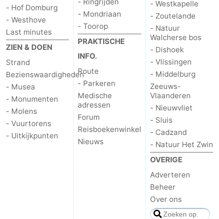
- Ringrijden
- Westkapelle
- Hof Domburg
- Mondriaan
- Zoutelande
Brouwershaven
-
- Westhove
- Toorop
- Natuur
Last minutes
Walcherse bos
Bruinisse
-
PRAKTISCHE
ZIEN & DOEN
- Dishoek
INFO.
Zierikzee
-
- Vlissingen
Strand
Route
- Middelburg
Bezienswaardigheden
Natuur
-
- Parkeren
Zeeuws-
- Musea
Medische
Vlaanderen
- Monumenten
adressen
Oosterschelde
Burgh
-
- Nieuwvliet
- Molens
Forum
- Sluis
- Vuurtorens
Haamstede
Natuur
Walcheren
Reisboekenwinkel
- Cadzand
- Uitkijkpunten
Nieuws
- Natuur Het Zwin
Kop
-
OVERIGE
van
Veere
-
Adverteren
Beheer
Schouwen
Natuur
-
Over ons
Oranjezon
Oostkapelle
-