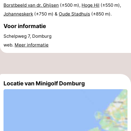
Borstbeeld van dr. Ghijsen
(±500 m),
Hoge Hil
(±550 m),
Zien
Johanneskerk
(±750 m) &
Oude Stadhuis
(±850 m).
&
Bezienswaardigheden
Voor informatie
doen
-
Schelpweg 7, Domburg
web.
Meer informatie
Musea
-
Monumenten
-
Molens
-
Locatie van Minigolf Domburg
Vuurtorens
-
Uitkijkpunten
Attracties
-
Speeltuinen
-