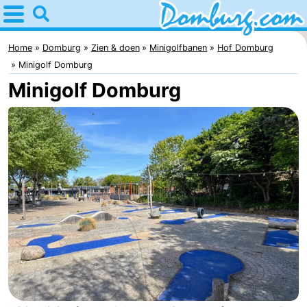
Home
Domburg
Home
Domburg
Zien & doen
Minigolfbanen
Hof Domburg
Minigolf Domburg
Tips
Minigolf Domburg
Voor
kinderen
Webcam
Webcam
Webcam
Strand
Overnachten
Appartementen
-