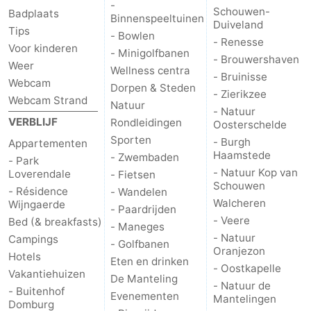
-
Schouwen-
Badplaats
Binnenspeeltuinen
Route
Duiveland
Tips
- Bowlen
- Renesse
Voor kinderen
- Minigolfbanen
-
- Brouwershaven
Weer
Wellness centra
- Bruinisse
Webcam
Parkeren
Reisboekenwinkel
Dorpen & Steden
- Zierikzee
Webcam Strand
Natuur
- Natuur
Nieuws
VERBLIJF
Rondleidingen
Oosterschelde
Sporten
- Burgh
Appartementen
Medische
Haamstede
- Zwembaden
- Park
- Natuur Kop van
Loverendale
- Fietsen
adressen
Regio
Schouwen
- Résidence
- Wandelen
Walcheren
Wijngaerde
- Paardrijden
Zeeland
- Veere
Bed (& breakfasts)
- Maneges
- Natuur
Campings
Schouwen-
- Golfbanen
Oranjezon
Hotels
Eten en drinken
- Oostkapelle
Duiveland
-
Vakantiehuizen
De Manteling
- Natuur de
- Buitenhof
Evenementen
Mantelingen
Renesse
-
Domburg