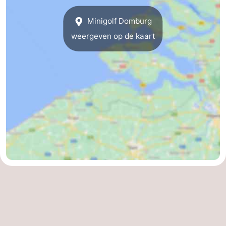
Binnenspeeltuinen
-
Minigolf Domburg
weergeven op de kaart
Bowlen
-
Minigolfbanen
Wellness
centra
Dorpen
&
Natuur
Steden
Rondleidingen
Sporten
-
Zwembaden
-
Fietsen
-