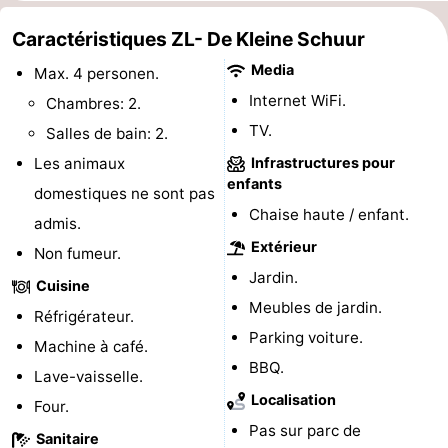
de
Aires
-
Caractéristiques ZL- De Kleine Schuur
Media
Max. 4 personen.
jeux
de
Bowling
-
Internet WiFi.
Chambres: 2.
jeux
Parcours
Centres
TV.
Salles de bain: 2.
Les animaux
Infrastructures pour
intérieures
de
de
Villages
enfants
domestiques ne sont pas
mini-
bien-
&
Nature
Chaise haute / enfant.
admis.
Extérieur
Non fumeur.
golf
être
villes
Visites
Jardin.
Cuisine
guidées
Sports
Meubles de jardin.
Réfrigérateur.
Parking voiture.
-
Machine à café.
BBQ.
Lave-vaisselle.
Piscines
-
Localisation
Four.
Pas sur parc de
Faire
-
Sanitaire