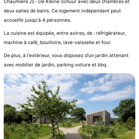
Chaumière
ZL- De Kleine Schuur
avec deux chambres et
Park
-
deux salles de bains. Ce logement indépendant peut
accueillir jusqu'à 4 personnes.
Loverendale
Résidence
Campings
La cuisine est équipée, entre autres, de : réfrigérateur,
Wijngaerde
Chambre
machine à café, bouilloire, lave-vaisselle et four.
d'hôtes
Chaumières
De plus, à l'extérieur, vous disposez d'un jardin attenant
-
avec mobilier de jardin, parking voiture et bbq.
Buitenhof
-
Domburg
Hof
-
Domburg
Westhove
Hôtels
Last
minutes
Plages