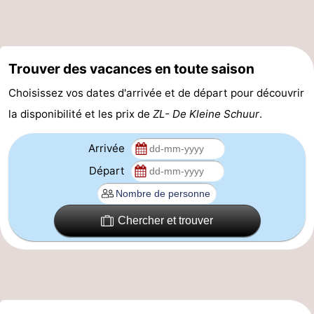
Zierikzee
-
Nature
-
Trouver des vacances en toute saison
Oosterschelde
Burgh
-
Choisissez vos dates d'arrivée et de départ pour découvrir
la disponibilité et les prix de
ZL- De Kleine Schuur
.
Haamstede
Nature
Walcheren
Arrivée
Kop
-
Départ
van
Veere
-
Schouwen
Nature
-
Chercher et trouver
Oranjezon
Oostkapelle
-
Nature
-
de
Westkapelle
-