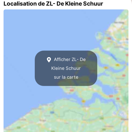
Localisation de ZL- De Kleine Schuur
Mantelingen
Zoutelande
-
Nature
-
Walcherse
Dishoek
-
bos
Vlissingen
-
Afficher ZL- De
Middelburg
Zeeuws-
Kleine Schuur
sur la carte
Vlaanderen
-
Nieuwvliet
-
Sluis
-
Cadzand
-
Nature
Météo