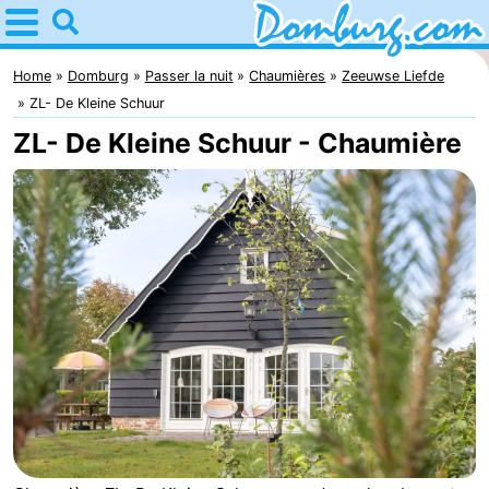
Home
Domburg
Home
Domburg
Passer la nuit
Chaumières
Zeeuwse Liefde
ZL- De Kleine Schuur
Astuces
ZL- De Kleine Schuur - Chaumière
Avec
les
Webcam
enfants
Webcam
Webcam
Plage
Passer
la
Appartements
nuit
-