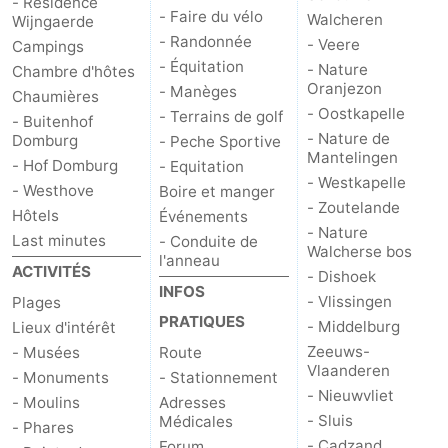
- Résidence
- Faire du vélo
Walcheren
Wijngaerde
- Randonnée
- Veere
Campings
- Équitation
- Nature
Chambre d'hôtes
Oranjezon
- Manèges
Chaumières
- Oostkapelle
- Terrains de golf
- Buitenhof
- Nature de
Domburg
- Peche Sportive
Mantelingen
- Hof Domburg
- Equitation
- Westkapelle
- Westhove
Boire et manger
- Zoutelande
Hôtels
Événements
- Nature
Last minutes
- Conduite de
Walcherse bos
l'anneau
ACTIVITÉS
- Dishoek
INFOS
- Vlissingen
Plages
PRATIQUES
- Middelburg
Lieux d'intérêt
Zeeuws-
- Musées
Route
Vlaanderen
- Monuments
- Stationnement
- Nieuwvliet
- Moulins
Adresses
- Sluis
Médicales
- Phares
- Cadzand
Forum