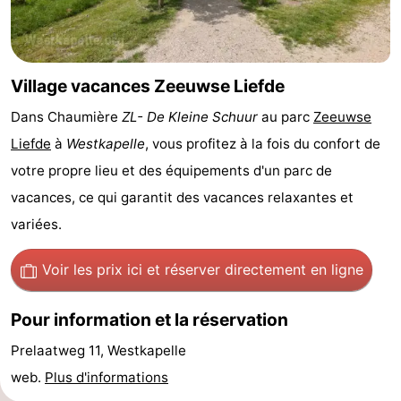
Voir
et
Lieux
Village vacances Zeeuwse Liefde
faire
d'intérêt
-
Dans Chaumière
ZL- De Kleine Schuur
au parc
Zeeuwse
Liefde
à
Westkapelle
, vous profitez à la fois du confort de
Musées
-
votre propre lieu et des équipements d'un parc de
Monuments
-
vacances, ce qui garantit des vacances relaxantes et
variées.
Moulins
-
Phares
-
Voir les prix ici
et réserver directement en ligne
Points
Attractions
Pour information et la réservation
de
-
Prelaatweg 11, Westkapelle
web.
Plus d'informations
vue
Terrains
-