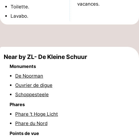
vacances.
Toilette.
du
Randonnée
-
Lavabo.
vélo
Équitation
-
Manèges
-
Terrains
-
Near by ZL- De Kleine Schuur
de
Peche
-
Monuments
De Noorman
golf
Sportive
Equitation
Conduite
Ouvrier de digue
de
Boire
Schoppesteele
Phares
l'anneau
et
Événements
Phare 't Hoge Licht
manger
Pratiques
Phare du Nord
Points de vue
Forum