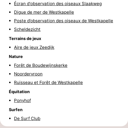
Écran d'observation des oiseaux Slaakweg
Route
Digue de mer de Westkapelle
Poste d’observation des oiseaux de Westkapelle
-
Scheldezicht
Stationnement
Adresses
Terrains de jeux
Aire de jeux Zeedijk
Médicales
Région
Nature
Zeeland
Forêt de Boudewijnskerke
Schouwen-
Noordervroon
Ruisseau et Forêt de Westkapelle
Duiveland
-
Équitation
Renesse
-
Ponyhof
Surfen
Brouwershaven
-
De Surf Club
Bruinisse
-