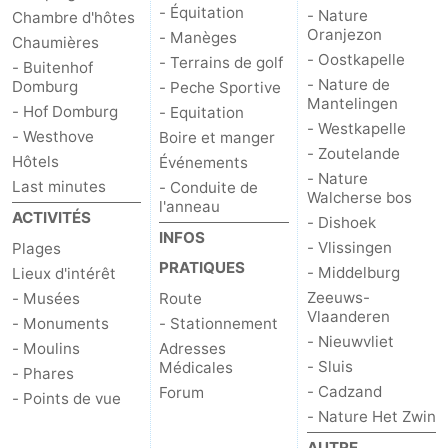
- Équitation
- Nature
Chambre d'hôtes
Oranjezon
- Manèges
Chaumières
- Oostkapelle
- Terrains de golf
- Buitenhof
- Nature de
Domburg
- Peche Sportive
Mantelingen
- Hof Domburg
- Equitation
- Westkapelle
- Westhove
Boire et manger
- Zoutelande
Hôtels
Événements
- Nature
Last minutes
- Conduite de
Walcherse bos
l'anneau
ACTIVITÉS
- Dishoek
INFOS
- Vlissingen
Plages
PRATIQUES
- Middelburg
Lieux d'intérêt
Zeeuws-
- Musées
Route
Vlaanderen
- Monuments
- Stationnement
- Nieuwvliet
- Moulins
Adresses
- Sluis
Médicales
- Phares
- Cadzand
Forum
- Points de vue
- Nature Het Zwin
AUTRE