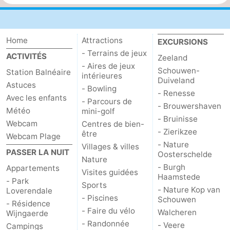
Het
Contact
Home
Attractions
EXCURSIONS
Zwin
- Terrains de jeux
ACTIVITÉS
Zeeland
- Aires de jeux
Schouwen-
Station Balnéaire
intérieures
Duiveland
Astuces
- Bowling
- Renesse
Avec les enfants
- Parcours de
- Brouwershaven
Météo
mini-golf
- Bruinisse
Webcam
Centres de bien-
- Zierikzee
être
Webcam Plage
- Nature
Villages & villes
PASSER LA NUIT
Oosterschelde
Nature
- Burgh
Appartements
Visites guidées
Haamstede
- Park
Sports
- Nature Kop van
Loverendale
- Piscines
Schouwen
- Résidence
- Faire du vélo
Walcheren
Wijngaerde
- Randonnée
- Veere
Campings