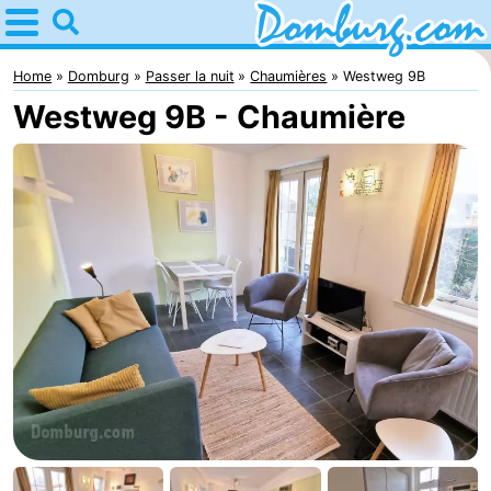
Home
Domburg
Home
Domburg
Passer la nuit
Chaumières
Westweg 9B
Westweg 9B - Chaumière
Astuces
Avec
les
Webcam
enfants
Webcam
Webcam
Plage
Passer
la
Appartements
nuit
-