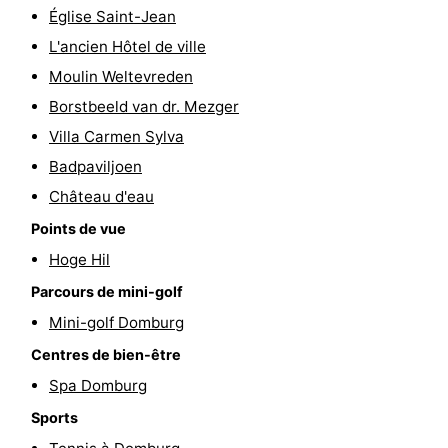
Église Saint-Jean
Route
L'ancien Hôtel de ville
Moulin Weltevreden
-
Borstbeeld van dr. Mezger
Stationnement
Adresses
Villa Carmen Sylva
Badpaviljoen
Médicales
Région
Château d'eau
Zeeland
Points de vue
Schouwen-
Hoge Hil
Parcours de mini-golf
Duiveland
-
Mini-golf Domburg
Renesse
-
Centres de bien-être
Spa Domburg
Brouwershaven
-
Sports
Bruinisse
-