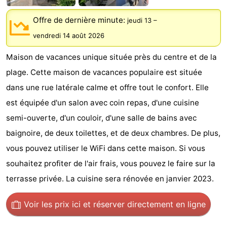
Voir
Offre de dernière minute:
jeudi 13
–
et
Lieux
vendredi 14 août 2026
Maison de vacances unique située près du centre et de la
faire
d'intérêt
-
plage. Cette maison de vacances populaire est située
Musées
-
dans une rue latérale calme et offre tout le confort. Elle
est équipée d'un salon avec coin repas, d'une cuisine
Monuments
-
semi-ouverte, d'un couloir, d'une salle de bains avec
Moulins
-
baignoire, de deux toilettes, et de deux chambres. De plus,
vous pouvez utiliser le WiFi dans cette maison. Si vous
Phares
-
souhaitez profiter de l'air frais, vous pouvez le faire sur la
Points
Attractions
terrasse privée. La cuisine sera rénovée en janvier 2023.
de
-
Voir les prix ici
et réserver directement en ligne
vue
Terrains
-