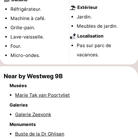
Extérieur
Réfrigérateur.
du
Randonnée
-
Jardin.
Machine à café.
vélo
Équitation
-
Meubles de jardin.
Grille-pain.
Localisation
Lave-vaisselle.
Manèges
-
Pas sur parc de
Four.
Terrains
-
vacances.
Micro-ondes.
de
Peche
-
Near by Westweg 9B
golf
Sportive
Equitation
Conduite
Musées
de
Boire
Marie Tak van Poortvliet
Galeries
l'anneau
et
Événements
Galerie Zeevonk
manger
Pratiques
Monuments
Buste de la Dr Ghijsen
Forum