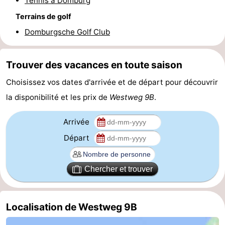
Tennis à Domburg
Terrains de golf
Zierikzee
-
Domburgsche Golf Club
Nature
-
Oosterschelde
Burgh
-
Trouver des vacances en toute saison
Choisissez vos dates d'arrivée et de départ pour découvrir
Haamstede
Nature
Walcheren
la disponibilité et les prix de
Westweg 9B
.
Kop
-
Arrivée
van
Veere
-
Départ
Schouwen
Nature
-
Chercher et trouver
Oranjezon
Oostkapelle
-
Nature
-
Localisation de Westweg 9B
de
Westkapelle
-