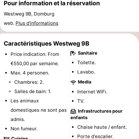
Pour information et la réservation
de
Aires
-
Westweg 9B, Domburg
jeux
de
Bowling
-
web.
Plus d'informations
jeux
Parcours
Centres
Caractéristiques Westweg 9B
intérieures
de
de
Villages
Sanitaire
Price indication: From
Toilette.
€550,00 par semaine.
mini-
bien-
&
Nature
Lavabo.
Max. 4 personen.
golf
être
villes
Visites
Chambres: 2.
Media
Salles de bain: 1.
Internet WiFi.
guidées
Sports
Les animaux
TV.
-
domestiques ne sont pas
Infrastructures pour
enfants
admis.
Piscines
-
Chaise haute / enfant.
Non fumeur.
Faire
-
Porte d'escalier.
Cuisine