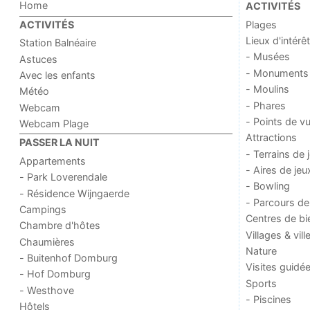
Home
ACTIVITÉS
Plages
ACTIVITÉS
Lieux d'intérêt
Station Balnéaire
- Musées
Astuces
- Monuments
Avec les enfants
- Moulins
Météo
- Phares
Webcam
- Points de v
Webcam Plage
Attractions
PASSER LA NUIT
- Terrains de 
Appartements
- Aires de jeu
- Park Loverendale
- Bowling
- Résidence Wijngaerde
- Parcours de
Campings
Centres de bi
Chambre d'hôtes
Villages & vill
Chaumières
Nature
- Buitenhof Domburg
Visites guidé
- Hof Domburg
Sports
- Westhove
- Piscines
Hôtels