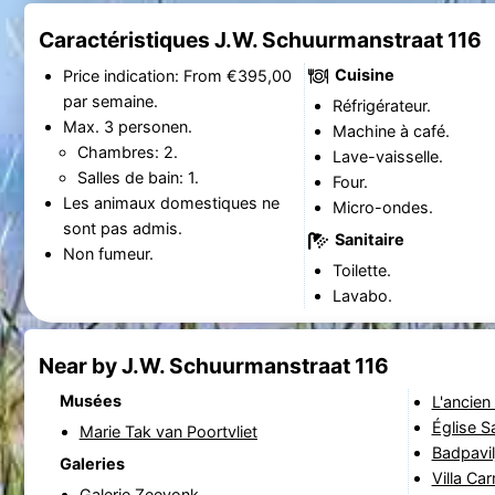
Caractéristiques J.W. Schuurmanstraat 116
Cuisine
Price indication: From €395,00
par semaine.
Réfrigérateur.
Max. 3 personen.
Machine à café.
Chambres: 2.
Lave-vaisselle.
Salles de bain: 1.
Four.
Les animaux domestiques ne
Micro-ondes.
sont pas admis.
Sanitaire
Non fumeur.
Toilette.
Lavabo.
Near by J.W. Schuurmanstraat 116
Musées
L'ancien 
Église S
Marie Tak van Poortvliet
Badpavil
Galeries
Villa Ca
Galerie Zeevonk