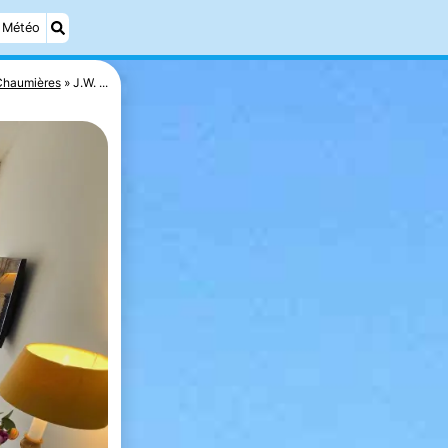
Météo
Chaumières
J.W. ...