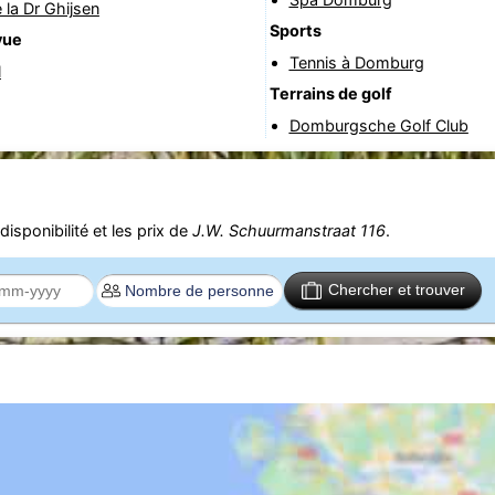
 la Dr Ghijsen
Sports
vue
Tennis à Domburg
l
Terrains de golf
Domburgsche Golf Club
isponibilité et les prix de
J.W. Schuurmanstraat 116
.
Chercher et trouver