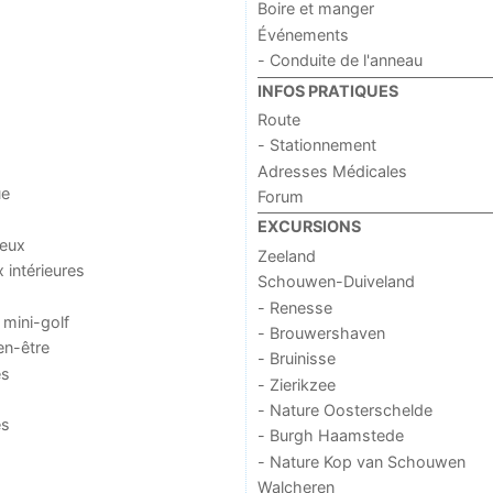
Boire et manger
Événements
- Conduite de l'anneau
INFOS PRATIQUES
Route
- Stationnement
Adresses Médicales
ue
Forum
EXCURSIONS
jeux
Zeeland
x intérieures
Schouwen-Duiveland
- Renesse
 mini-golf
- Brouwershaven
en-être
- Bruinisse
es
- Zierikzee
- Nature Oosterschelde
es
- Burgh Haamstede
- Nature Kop van Schouwen
Walcheren