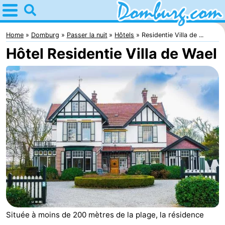
Home
Domburg
Home
Domburg
Passer la nuit
Hôtels
Residentie Villa de ...
Hôtel Residentie Villa de Wael
Astuces
Avec
les
Webcam
enfants
Webcam
Webcam
Plage
Passer
la
Appartements
nuit
-
Située à moins de 200 mètres de la plage, la résidence