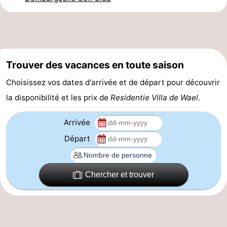
du
Randonnée
-
vélo
Équitation
-
Manèges
-
Trouver des vacances en toute saison
Choisissez vos dates d'arrivée et de départ pour découvrir
Terrains
-
la disponibilité et les prix de
Residentie Villa de Wael
.
de
Peche
-
Arrivée
golf
Sportive
Equitation
Conduite
Départ
de
Boire
l'anneau
et
Événements
Chercher et trouver
manger
Pratiques
Forum