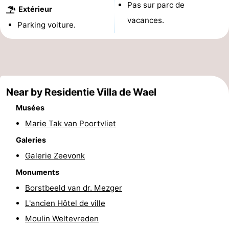
Pas sur parc de
Extérieur
Voir
vacances.
Parking voiture.
et
Lieux
faire
d'intérêt
-
Musées
-
Near by Residentie Villa de Wael
Monuments
-
Musées
Marie Tak van Poortvliet
Moulins
-
Galeries
Phares
-
Galerie Zeevonk
Monuments
Points
Attractions
Borstbeeld van dr. Mezger
de
-
L'ancien Hôtel de ville
Moulin Weltevreden
vue
Terrains
-