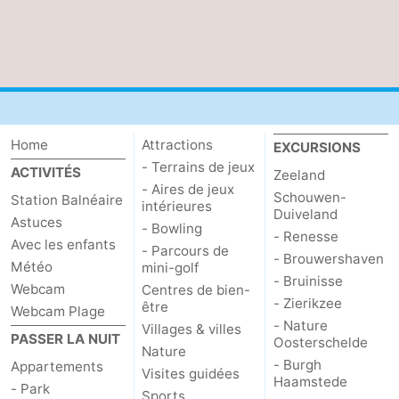
Mantelingen
Zoutelande
-
Nature
-
Walcherse
Dishoek
-
Home
Attractions
EXCURSIONS
bos
Vlissingen
-
- Terrains de jeux
ACTIVITÉS
Zeeland
- Aires de jeux
Middelburg
Zeeuws-
Schouwen-
Station Balnéaire
intérieures
Duiveland
Astuces
- Bowling
Vlaanderen
-
- Renesse
Avec les enfants
- Parcours de
- Brouwershaven
Météo
mini-golf
Nieuwvliet
-
- Bruinisse
Webcam
Centres de bien-
- Zierikzee
être
Webcam Plage
Sluis
-
- Nature
Villages & villes
PASSER LA NUIT
Oosterschelde
Nature
Cadzand
-
- Burgh
Appartements
Visites guidées
Haamstede
- Park
Nature
Météo
Sports