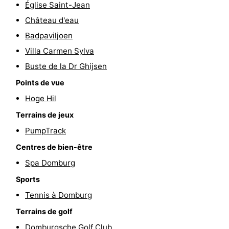
Église Saint-Jean
de
Aires
-
Château d'eau
Badpaviljoen
jeux
de
Bowling
-
Villa Carmen Sylva
jeux
Parcours
Centres
Buste de la Dr Ghijsen
Points de vue
intérieures
de
de
Villages
Hoge Hil
mini-
bien-
&
Nature
Terrains de jeux
golf
être
villes
Visites
PumpTrack
Centres de bien-être
guidées
Sports
Spa Domburg
-
Sports
Tennis à Domburg
Piscines
-
Terrains de golf
Faire
-
Domburgsche Golf Club