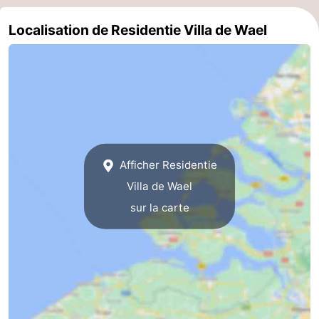
Route
Localisation de Residentie Villa de Wael
-
Stationnement
Adresses
Médicales
Région
Zeeland
Afficher Residentie
Schouwen-
Villa de Wael
sur la carte
Duiveland
-
Renesse
-
Brouwershaven
-
Bruinisse
-