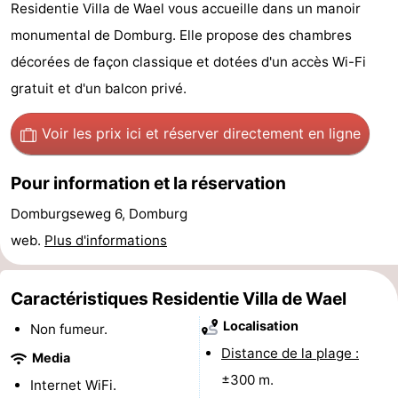
Residentie Villa de Wael vous accueille dans un manoir
Park
-
monumental de Domburg. Elle propose des chambres
Loverendale
Résidence
Campings
décorées de façon classique et dotées d'un accès Wi-Fi
gratuit et d'un balcon privé.
Wijngaerde
Chambre
Voir les prix ici
et réserver directement en ligne
d'hôtes
Chaumières
Pour information et la réservation
-
Domburgseweg 6, Domburg
Buitenhof
-
web.
Plus d'informations
Domburg
Hof
-
Caractéristiques Residentie Villa de Wael
Domburg
Westhove
Hôtels
Localisation
Non fumeur.
Last
Distance de la plage :
Media
±300 m.
minutes
Plages
Internet WiFi.