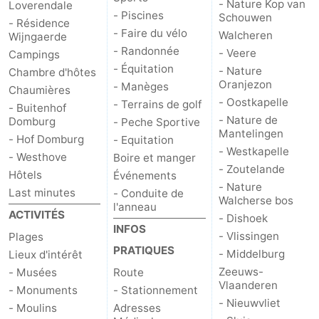
- Nature Kop van
Loverendale
- Piscines
Schouwen
- Résidence
Het
Contact
- Faire du vélo
Walcheren
Wijngaerde
- Randonnée
- Veere
Campings
Zwin
- Équitation
- Nature
Chambre d'hôtes
Oranjezon
- Manèges
Chaumières
- Oostkapelle
- Terrains de golf
- Buitenhof
- Nature de
Domburg
- Peche Sportive
Mantelingen
- Hof Domburg
- Equitation
- Westkapelle
- Westhove
Boire et manger
- Zoutelande
Hôtels
Événements
- Nature
Last minutes
- Conduite de
Walcherse bos
l'anneau
ACTIVITÉS
- Dishoek
INFOS
- Vlissingen
Plages
PRATIQUES
- Middelburg
Lieux d'intérêt
Zeeuws-
- Musées
Route
Vlaanderen
- Monuments
- Stationnement
- Nieuwvliet
- Moulins
Adresses