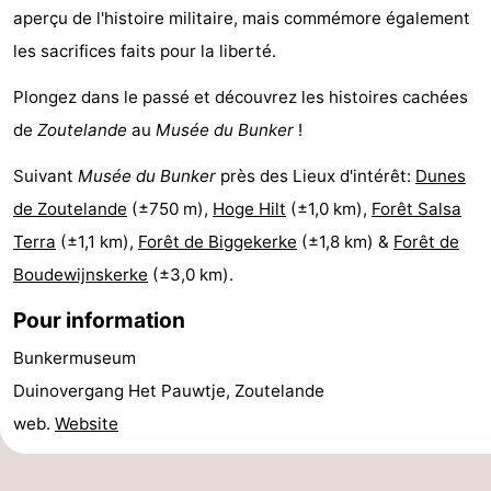
aperçu de l'histoire militaire, mais commémore également
du
Randonnée
-
les sacrifices faits pour la liberté.
vélo
Équitation
-
Plongez dans le passé et découvrez les histoires cachées
de
Zoutelande
au
Musée du Bunker
!
Manèges
-
Suivant
Musée du Bunker
près des Lieux d'intérêt:
Dunes
Terrains
-
de Zoutelande
(±750 m),
Hoge Hilt
(±1,0 km),
Forêt Salsa
de
Peche
-
Terra
(±1,1 km),
Forêt de Biggekerke
(±1,8 km) &
Forêt de
Boudewijnskerke
(±3,0 km).
golf
Sportive
Equitation
Conduite
Pour information
de
Boire
Bunkermuseum
l'anneau
et
Événements
Duinovergang Het Pauwtje, Zoutelande
web.
Website
manger
Pratiques
Forum