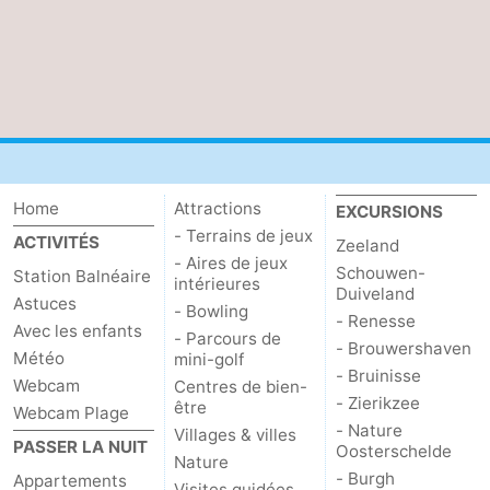
Mantelingen
Zoutelande
-
Nature
-
Walcherse
Dishoek
-
bos
Vlissingen
-
Home
Attractions
EXCURSIONS
- Terrains de jeux
Middelburg
Zeeuws-
ACTIVITÉS
Zeeland
- Aires de jeux
Schouwen-
Station Balnéaire
intérieures
Vlaanderen
-
Duiveland
Astuces
- Bowling
- Renesse
Avec les enfants
Nieuwvliet
-
- Parcours de
- Brouwershaven
Météo
mini-golf
- Bruinisse
Sluis
-
Webcam
Centres de bien-
- Zierikzee
être
Webcam Plage
- Nature
Cadzand
-
Villages & villes
PASSER LA NUIT
Oosterschelde
Nature
- Burgh
Appartements
Nature
Météo
Visites guidées