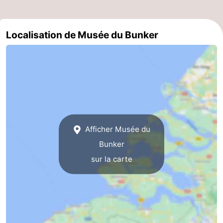
Route
Localisation de Musée du Bunker
-
Stationnement
Adresses
Médicales
Région
Zeeland
Schouwen-
Afficher Musée du
Bunker
Duiveland
-
sur la carte
Renesse
-
Brouwershaven
-
Bruinisse
-