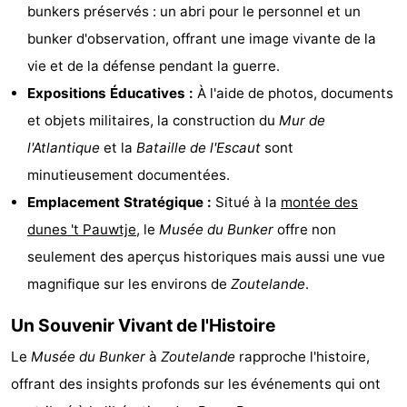
bunkers préservés : un abri pour le personnel et un
Voir
bunker d'observation, offrant une image vivante de la
et
Lieux
vie et de la défense pendant la guerre.
Expositions Éducatives :
À l'aide de photos, documents
faire
d'intérêt
-
et objets militaires, la construction du
Mur de
Musées
-
l'Atlantique
et la
Bataille de l'Escaut
sont
minutieusement documentées.
Monuments
-
Emplacement Stratégique :
Situé à la
montée des
Moulins
-
dunes 't Pauwtje
, le
Musée du Bunker
offre non
seulement des aperçus historiques mais aussi une vue
Phares
-
magnifique sur les environs de
Zoutelande
.
Points
Attractions
Un Souvenir Vivant de l'Histoire
de
-
Le
Musée du Bunker
à
Zoutelande
rapproche l'histoire,
offrant des insights profonds sur les événements qui ont
vue
Terrains
-