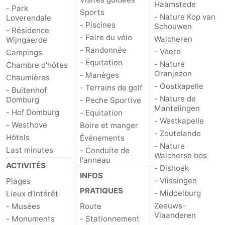
Haamstede
- Park
Sports
- Nature Kop van
Loverendale
Het
Contact
- Piscines
Schouwen
- Résidence
- Faire du vélo
Walcheren
Wijngaerde
Zwin
- Randonnée
- Veere
Campings
- Équitation
- Nature
Chambre d'hôtes
Oranjezon
- Manèges
Chaumières
- Oostkapelle
- Terrains de golf
- Buitenhof
- Nature de
Domburg
- Peche Sportive
Mantelingen
- Hof Domburg
- Equitation
- Westkapelle
- Westhove
Boire et manger
- Zoutelande
Hôtels
Événements
- Nature
Last minutes
- Conduite de
Walcherse bos
l'anneau
ACTIVITÉS
- Dishoek
INFOS
- Vlissingen
Plages
PRATIQUES
- Middelburg
Lieux d'intérêt
Zeeuws-
- Musées
Route
Vlaanderen
- Monuments
- Stationnement