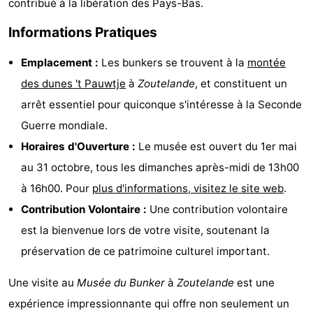
contribué à la libération des Pays-Bas.
de
Aires
-
Informations Pratiques
jeux
de
Bowling
-
Emplacement :
Les bunkers se trouvent à la
montée
jeux
Parcours
Centres
des dunes 't Pauwtje
à
Zoutelande
, et constituent un
arrêt essentiel pour quiconque s'intéresse à la Seconde
intérieures
de
de
Villages
Guerre mondiale.
mini-
bien-
&
Nature
Horaires d'Ouverture :
Le musée est ouvert du 1er mai
au 31 octobre, tous les dimanches après-midi de 13h00
golf
être
villes
Visites
à 16h00. Pour
plus d'informations, visitez le site web
.
guidées
Sports
Contribution Volontaire :
Une contribution volontaire
est la bienvenue lors de votre visite, soutenant la
-
préservation de ce patrimoine culturel important.
Piscines
-
Une visite au
Musée du Bunker
à
Zoutelande
est une
Faire
-
expérience impressionnante qui offre non seulement un