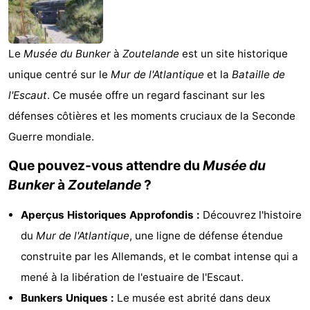
Park
-
Loverendale
Résidence
Campings
Le
Musée du Bunker
à
Zoutelande
est un site historique
unique centré sur le
Mur de l'Atlantique
et la
Bataille de
Wijngaerde
Chambre
l'Escaut
. Ce musée offre un regard fascinant sur les
d'hôtes
Chaumières
défenses côtières et les moments cruciaux de la Seconde
Guerre mondiale.
-
Que pouvez-vous attendre du
Musée du
Buitenhof
-
Bunker
à
Zoutelande
?
Domburg
Hof
-
Aperçus Historiques Approfondis :
Découvrez l'histoire
Domburg
Westhove
Hôtels
du
Mur de l'Atlantique
, une ligne de défense étendue
construite par les Allemands, et le combat intense qui a
Last
mené à la libération de l'estuaire de l'Escaut.
minutes
Plages
Bunkers Uniques :
Le musée est abrité dans deux