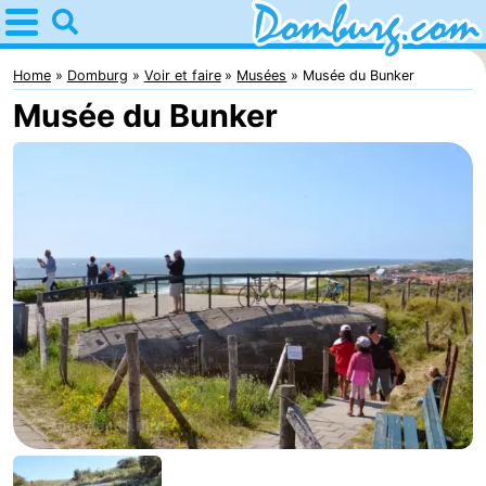
Home
Domburg
Home
Domburg
Voir et faire
Musées
Musée du Bunker
Musée du Bunker
Astuces
Avec
les
Webcam
enfants
Webcam
Webcam
Plage
Passer
la
Appartements
nuit
-