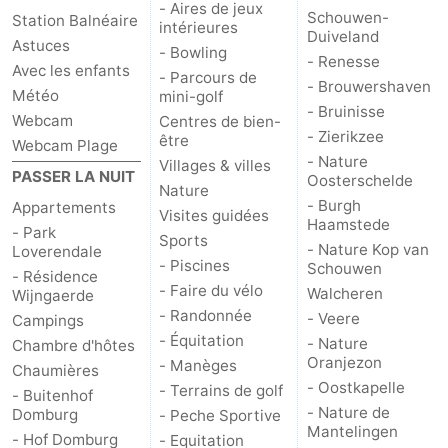
- Aires de jeux
Schouwen-
Station Balnéaire
intérieures
Mantelingen
Zoutelande
-
Duiveland
Astuces
- Bowling
- Renesse
Avec les enfants
- Parcours de
Nature
-
- Brouwershaven
Météo
mini-golf
- Bruinisse
Webcam
Centres de bien-
Walcherse
Dishoek
-
- Zierikzee
être
Webcam Plage
- Nature
Villages & villes
bos
Vlissingen
-
PASSER LA NUIT
Oosterschelde
Nature
- Burgh
Appartements
Visites guidées
Middelburg
Zeeuws-
Haamstede
- Park
Sports
- Nature Kop van
Loverendale
Vlaanderen
-
- Piscines
Schouwen
- Résidence
- Faire du vélo
Walcheren
Wijngaerde
Nieuwvliet
-
- Randonnée
- Veere
Campings
- Équitation
- Nature
Chambre d'hôtes
Sluis
-
Oranjezon
- Manèges
Chaumières
- Oostkapelle
- Terrains de golf
- Buitenhof
Cadzand
-
- Nature de
Domburg
- Peche Sportive
Mantelingen
- Hof Domburg
- Equitation
Nature
Météo