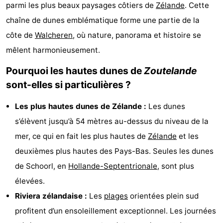
parmi les plus beaux paysages côtiers de
Zélande
. Cette
Park
-
chaîne de dunes emblématique forme une partie de la
Loverendale
Résidence
Campings
côte de
Walcheren
, où nature, panorama et histoire se
mêlent harmonieusement.
Wijngaerde
Chambre
Pourquoi les hautes dunes de
Zoutelande
d'hôtes
Chaumières
sont-elles si particulières ?
-
Les plus hautes dunes de Zélande :
Les dunes
s’élèvent jusqu’à 54 mètres au-dessus du niveau de la
Buitenhof
-
mer, ce qui en fait les plus hautes de
Zélande
et les
Domburg
Hof
-
deuxièmes plus hautes des Pays-Bas. Seules les dunes
de Schoorl, en
Hollande-Septentrionale
, sont plus
Domburg
Westhove
Hôtels
élevées.
Last
Riviera zélandaise :
Les
plages
orientées plein sud
profitent d’un ensoleillement exceptionnel. Les journées
minutes
Plages