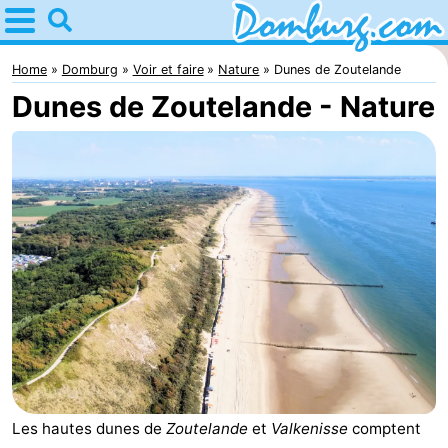
Home
Domburg
Home
Domburg
Voir et faire
Nature
Dunes de Zoutelande
Dunes de Zoutelande - Nature
Astuces
Avec
les
Webcam
enfants
Webcam
Webcam
Plage
Passer
la
Appartements
nuit
-
Les hautes dunes de
Zoutelande
et
Valkenisse
comptent