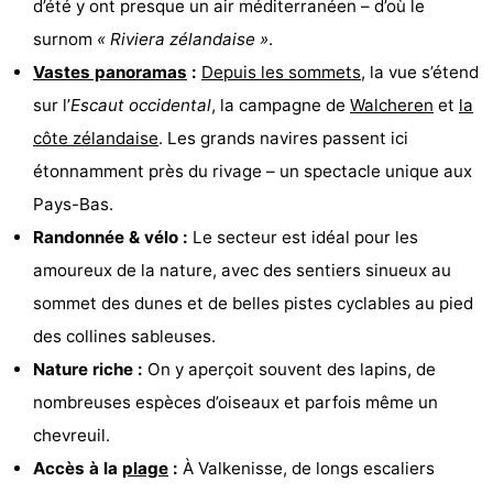
d’été y ont presque un air méditerranéen – d’où le
Voir
surnom
« Riviera zélandaise »
.
Vastes panoramas
:
Depuis les sommets
, la vue s’étend
et
Lieux
sur l’
Escaut occidental
, la campagne de
Walcheren
et
la
faire
d'intérêt
-
côte zélandaise
. Les grands navires passent ici
étonnamment près du rivage – un spectacle unique aux
Musées
-
Pays-Bas.
Monuments
-
Randonnée & vélo :
Le secteur est idéal pour les
amoureux de la nature, avec des sentiers sinueux au
Moulins
-
sommet des dunes et de belles pistes cyclables au pied
Phares
-
des collines sableuses.
Nature riche :
On y aperçoit souvent des lapins, de
Points
Attractions
nombreuses espèces d’oiseaux et parfois même un
de
-
chevreuil.
Accès à la
plage
:
À Valkenisse, de longs escaliers
vue
Terrains
-