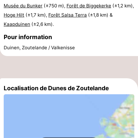
Musée du Bunker
(±750 m),
Forêt de Biggekerke
(±1,2 km),
du
Randonnée
-
Hoge Hilt
(±1,7 km),
Forêt Salsa Terra
(±1,8 km) &
vélo
Équitation
-
Kaapduinen
(±2,6 km).
Pour information
Manèges
-
Duinen, Zoutelande / Valkenisse
Terrains
-
de
Peche
-
golf
Sportive
Equitation
Conduite
Localisation de Dunes de Zoutelande
de
Boire
l'anneau
et
Événements
manger
Pratiques
Forum