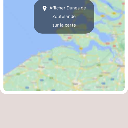
Afficher Dunes de
Route
Zoutelande
-
sur la carte
Stationnement
Adresses
Médicales
Région
Zeeland
Schouwen-
Duiveland
-
Renesse
-
Brouwershaven
-
Bruinisse
-