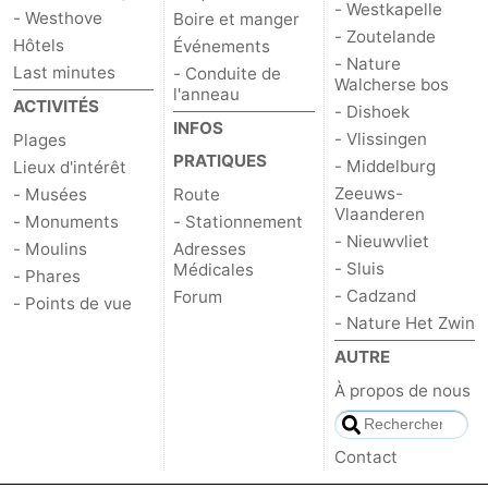
- Westkapelle
- Westhove
Boire et manger
- Zoutelande
Het
Contact
Hôtels
Événements
- Nature
Last minutes
- Conduite de
Walcherse bos
Zwin
l'anneau
ACTIVITÉS
- Dishoek
INFOS
- Vlissingen
Plages
PRATIQUES
- Middelburg
Lieux d'intérêt
Zeeuws-
- Musées
Route
Vlaanderen
- Monuments
- Stationnement
- Nieuwvliet
- Moulins
Adresses
- Sluis
Médicales
- Phares
- Cadzand
Forum
- Points de vue
- Nature Het Zwin
AUTRE
À propos de nous
Contact