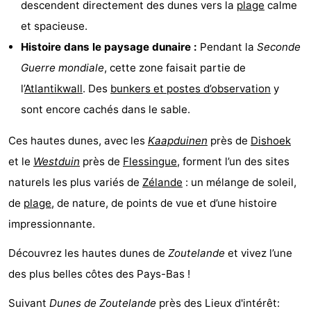
descendent directement des dunes vers la
plage
calme
de
Aires
-
et spacieuse.
Histoire dans le paysage dunaire :
Pendant la
Seconde
jeux
de
Bowling
-
Guerre mondiale
, cette zone faisait partie de
jeux
Parcours
Centres
l’
Atlantikwall
. Des
bunkers et postes d’observation
y
sont encore cachés dans le sable.
intérieures
de
de
Villages
Ces hautes dunes, avec les
Kaapduinen
près de
Dishoek
mini-
bien-
&
Nature
et le
Westduin
près de
Flessingue
, forment l’un des sites
golf
être
villes
Visites
naturels les plus variés de
Zélande
: un mélange de soleil,
de
plage
, de nature, de points de vue et d’une histoire
guidées
Sports
impressionnante.
-
Découvrez les hautes dunes de
Zoutelande
et vivez l’une
Piscines
-
des plus belles côtes des Pays-Bas !
Faire
-
Suivant
Dunes de Zoutelande
près des Lieux d'intérêt: