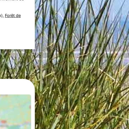
m),
Forêt de