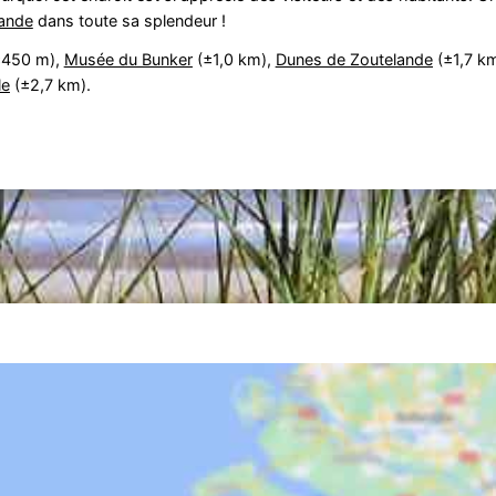
lande
dans toute sa splendeur !
450 m),
Musée du Bunker
(±1,0 km),
Dunes de Zoutelande
(±1,7 k
le
(±2,7 km).