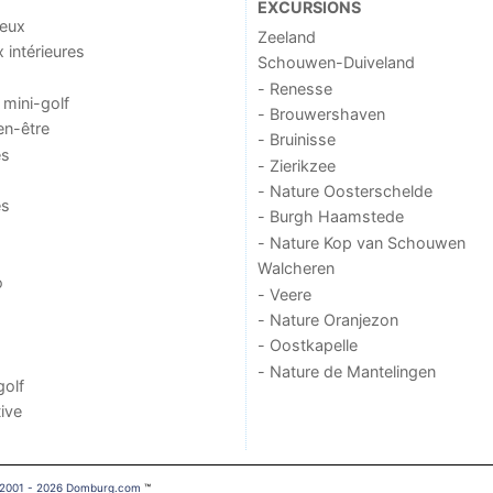
EXCURSIONS
jeux
Zeeland
x intérieures
Schouwen-Duiveland
- Renesse
 mini-golf
- Brouwershaven
en-être
- Bruinisse
es
- Zierikzee
- Nature Oosterschelde
es
- Burgh Haamstede
- Nature Kop van Schouwen
Walcheren
o
- Veere
- Nature Oranjezon
- Oostkapelle
- Nature de Mantelingen
golf
ive
 2001 - 2026 Domburg.com
™