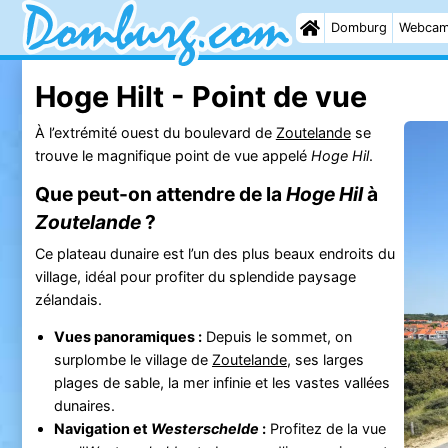
Domburg
Webca
Hoge Hilt - Point de vue
À l’extrémité ouest du boulevard de
Zoutelande
se
trouve le magnifique point de vue appelé
Hoge Hil
.
Que peut-on attendre de la
Hoge Hil
à
Zoutelande
?
Ce plateau dunaire est l’un des plus beaux endroits du
village, idéal pour profiter du splendide paysage
zélandais.
Vues panoramiques :
Depuis le sommet, on
surplombe le village de
Zoutelande
, ses larges
plages de sable, la mer infinie et les vastes vallées
dunaires.
Navigation et
Westerschelde
:
Profitez de la vue