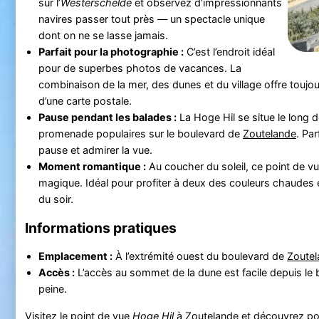
sur l’
Westerschelde
et observez d’impressionnants
navires passer tout près — un spectacle unique
dont on ne se lasse jamais.
Parfait pour la photographie :
C’est l’endroit idéal
pour de superbes photos de vacances. La
combinaison de la mer, des dunes et du village offre toujo
d’une carte postale.
Pause pendant les balades :
La Hoge Hil se situe le long d
promenade populaires sur le boulevard de
Zoutelande
. Par
pause et admirer la vue.
Moment romantique :
Au coucher du soleil, ce point de vu
magique. Idéal pour profiter à deux des couleurs chaudes e
du soir.
Informations pratiques
Emplacement :
À l’extrémité ouest du boulevard de
Zoutel
Accès :
L’accès au sommet de la dune est facile depuis le b
peine.
Visitez le point de vue
Hoge Hil
à
Zoutelande
et découvrez pou