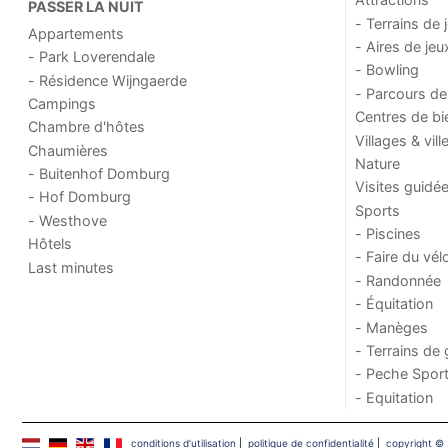
PASSER LA NUIT
- Terrains de 
Appartements
- Aires de jeu
- Park Loverendale
- Bowling
- Résidence Wijngaerde
- Parcours de
Campings
Centres de bi
Chambre d'hôtes
Villages & vill
Chaumières
Nature
- Buitenhof Domburg
Visites guidé
- Hof Domburg
Sports
- Westhove
- Piscines
Hôtels
- Faire du vél
Last minutes
- Randonnée
- Équitation
- Manèges
- Terrains de 
- Peche Sport
- Equitation
conditions d‘utilisation
|
politique de confidentialité
|
copyright ©