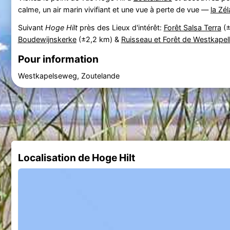
calme, un air marin vivifiant et une vue à perte de vue —
la Zé
Suivant
Hoge Hilt
près des Lieux d'intérêt:
Forêt Salsa Terra
(±
Boudewijnskerke
(±2,2 km) &
Ruisseau et Forêt de Westkapel
Pour information
Westkapelseweg, Zoutelande
Localisation de Hoge Hilt