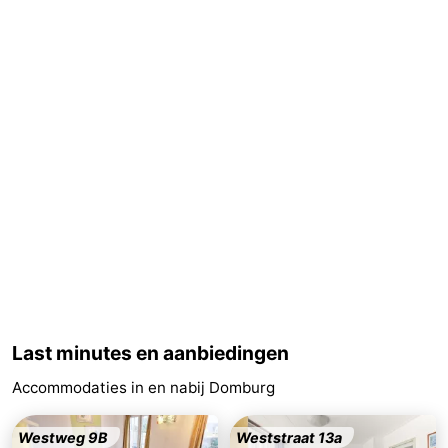
Route
-
Parkeren
Reisboekenwinkel
Nieuws
Medische
adressen
Regio
Zeeland
Schouwen-
Last minutes en aanbiedingen
Accommodaties in en nabij Domburg
Duiveland
-
Renesse
-
Westweg 9B
Weststraat 13a