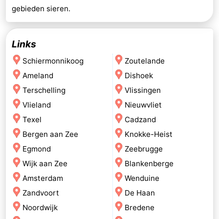
gebieden sieren.
Links
Schiermonnikoog
Zoutelande
Ameland
Dishoek
Terschelling
Vlissingen
Vlieland
Nieuwvliet
Texel
Cadzand
Bergen aan Zee
Knokke-Heist
Egmond
Zeebrugge
Wijk aan Zee
Blankenberge
Amsterdam
Wenduine
Zandvoort
De Haan
Noordwijk
Bredene