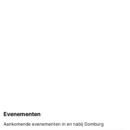
Cadzand
-
Natuur
Weer
Het
Contact
Zwin
Evenementen
Aankomende evenementen in en nabij Domburg