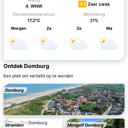
3.1
Zeer zwak
4, WNW
Binnenspeeltuinen
-
Gevoelstemperatuur
Bewolking
17,2°C
21%
Bowlen
-
Morgen
Za
Zo
Ma
Minigolfbanen
Wellness
centra
Dorpen
&
Natuur
Ontdek Domburg
Steden
Rondleidingen
Een plek om verliefd op te worden
Sporten
Domburg
-
Zwembaden
-
Fietsen
-
Stranden
Minigolf Domburg