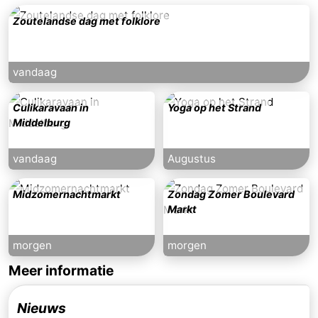
Zoutelandse dag met folklore
vandaag
Culikaravaan in
Yoga op het Strand
Middelburg
vandaag
Augustus
Midzomernachtmarkt
Zondag Zomer Boulevard
Markt
morgen
morgen
Meer informatie
Nieuws