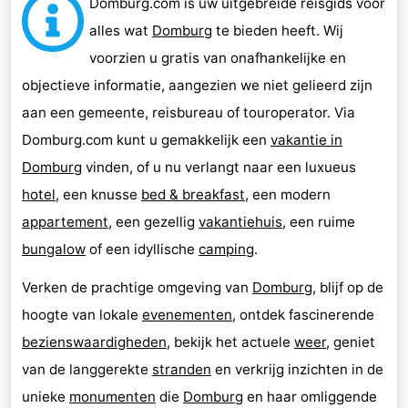
Domburg.com is uw uitgebreide reisgids voor
alles wat
Domburg
te bieden heeft. Wij
voorzien u gratis van onafhankelijke en
objectieve informatie, aangezien we niet gelieerd zijn
aan een gemeente, reisbureau of touroperator. Via
Domburg.com kunt u gemakkelijk een
vakantie in
Domburg
vinden, of u nu verlangt naar een luxueus
hotel
, een knusse
bed & breakfast
, een modern
appartement
, een gezellig
vakantiehuis
, een ruime
bungalow
of een idyllische
camping
.
Verken de prachtige omgeving van
Domburg
, blijf op de
hoogte van lokale
evenementen
, ontdek fascinerende
bezienswaardigheden
, bekijk het actuele
weer
, geniet
van de langgerekte
stranden
en verkrijg inzichten in de
unieke
monumenten
die
Domburg
en haar omliggende