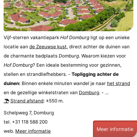
Route
-
Vijf-sterren vakantiepark
Hof Domburg
ligt op een unieke
Parkeren
Reisboekenwinkel
locatie aan
de Zeeuwse kust
, direct achter de duinen van
Nieuws
de charmante badplaats
Domburg
. Waarom kiezen voor
Hof Domburg
? Een ideale bestemming voor gezinnen,
Medische
stellen en strandliefhebbers. -
Topligging achter de
adressen
Regio
duinen:
Binnen enkele minuten wandel je naar
het strand
en de gezellige winkelstraten van
Domburg
. - ...
Zeeland
Strand afstand
: ±550 m.
Schouwen-
Schelpweg 7, Domburg
Duiveland
-
tel. +31 118 588 200
Meer informatie
web.
Meer informatie
Renesse
-