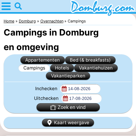
Home
Domburg
Home
Domburg
Overnachten
Campings
Campings in Domburg
Tips
en omgeving
Voor
Appartementen
Bed (& breakfasts)
kinderen
Webcam
Campings
Hotels
Vakantiehuizen
Webcam
Vakantieparken
Inchecken
Webcam
Uitchecken
Strand
Overnachten
Zoek en vind
Appartementen
Kaart weergave
-