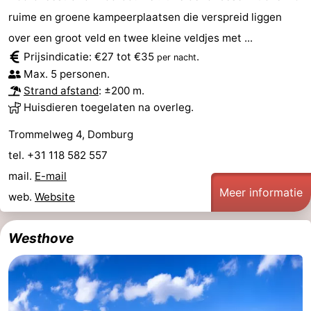
ruime en groene kampeerplaatsen die verspreid liggen
Zien
over een groot veld en twee kleine veldjes met ...
&
Bezienswaardigheden
Prijsindicatie: €27 tot €35
.
per nacht
Max. 5 personen.
doen
-
Strand afstand
: ±200 m.
Huisdieren toegelaten na overleg.
Musea
-
Trommelweg 4, Domburg
Monumenten
-
tel. +31 118 582 557
Molens
-
mail.
E-mail
Meer informatie
web.
Website
Vuurtorens
-
Westhove
Uitkijkpunten
Attracties
-
Speeltuinen
-