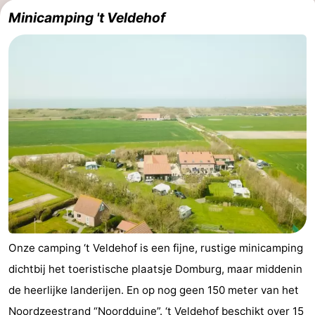
Minicamping 't Veldehof
Park
-
Loverendale
Résidence
Bed
Wijngaerde
(&
Campings
breakfasts)
Hotels
Vakantiehuizen
-
Buitenhof
-
Domburg
Hof
-
Onze camping ‘t Veldehof is een fijne, rustige minicamping
dichtbij het toeristische plaatsje Domburg, maar middenin
Domburg
Westhove
Last
de heerlijke landerijen. En op nog geen 150 meter van het
minutes
Strand
Noordzeestrand “Noordduine”. ‘t Veldehof beschikt over 15