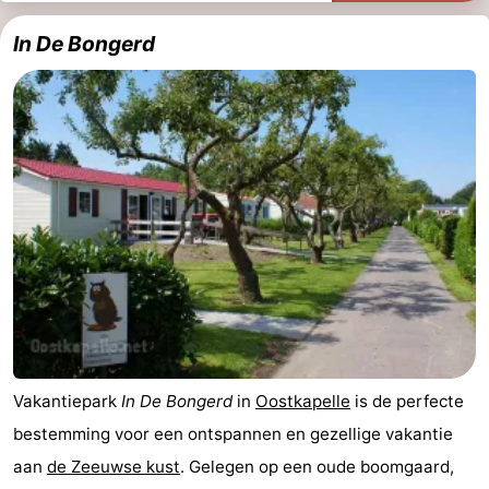
Brouwershaven
-
In De Bongerd
Bruinisse
-
Zierikzee
-
Natuur
-
Oosterschelde
Burgh
-
Haamstede
Natuur
Walcheren
Kop
-
van
Veere
-
Vakantiepark
In De Bongerd
in
Oostkapelle
is de perfecte
Schouwen
Natuur
-
bestemming voor een ontspannen en gezellige vakantie
aan
de Zeeuwse kust
. Gelegen op een oude boomgaard,
Oranjezon
Oostkapelle
-