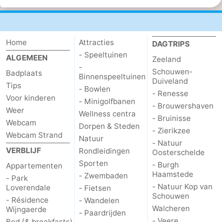
Home
Attracties
DAGTRIPS
- Speeltuinen
ALGEMEEN
Zeeland
-
Schouwen-
Badplaats
Binnenspeeltuinen
Duiveland
Tips
- Bowlen
- Renesse
Voor kinderen
- Minigolfbanen
- Brouwershaven
Weer
Wellness centra
- Bruinisse
Webcam
Dorpen & Steden
- Zierikzee
Webcam Strand
Natuur
- Natuur
VERBLIJF
Rondleidingen
Oosterschelde
Sporten
- Burgh
Appartementen
Haamstede
- Zwembaden
- Park
- Natuur Kop van
Loverendale
- Fietsen
Schouwen
- Résidence
- Wandelen
Walcheren
Wijngaerde
- Paardrijden
- Veere
Bed (& breakfasts)