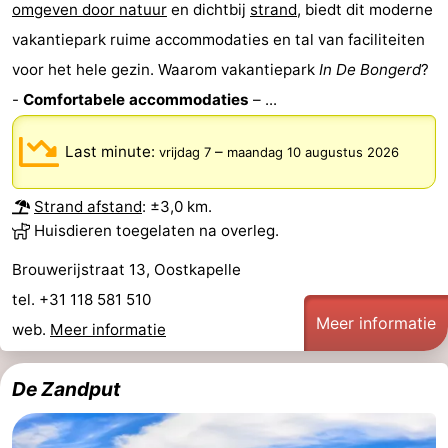
omgeven door natuur
en dichtbij
strand
, biedt dit moderne
Natuur
-
vakantiepark ruime accommodaties en tal van faciliteiten
voor het hele gezin. Waarom vakantiepark
In De Bongerd
?
de
Westkapelle
-
-
Comfortabele accommodaties
– ...
Mantelingen
Zoutelande
-
Last minute:
–
vrijdag 7
maandag 10 augustus 2026
Natuur
-
Strand afstand
: ±3,0 km.
Walcherse
Dishoek
-
Huisdieren toegelaten na overleg.
bos
Vlissingen
-
Brouwerijstraat 13, Oostkapelle
tel. +31 118 581 510
Middelburg
Zeeuws-
Meer informatie
web.
Meer informatie
Vlaanderen
-
De Zandput
Nieuwvliet
-
Sluis
-