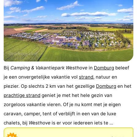
Binnenspeeltuinen
-
Bowlen
-
Minigolfbanen
Wellness
centra
Dorpen
&
Natuur
Bij
Camping & Vakantiepark Westhove
in
Domburg
beleef
je een onvergetelijke vakantie vol
strand
, natuur en
Steden
Rondleidingen
plezier. Op slechts 2 km van het gezellige
Domburg
en het
Sporten
prachtige strand
geniet je met het hele gezin van
zorgeloos vakantie vieren. Of je nu komt met je eigen
-
caravan, camper, tent of verblijft in een van de luxe
Zwembaden
-
chalets, bij
Westhove
is er voor iedereen iets te ...
Fietsen
-