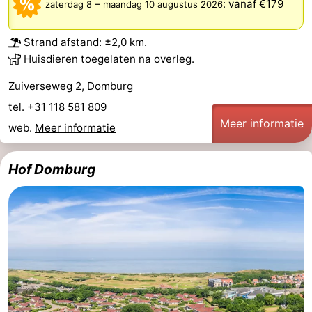
–
:
vanaf €179
zaterdag 8
maandag 10 augustus 2026
Wandelen
-
Strand afstand
: ±2,0 km.
Paardrijden
-
Huisdieren toegelaten na overleg.
Maneges
-
Zuiverseweg 2, Domburg
tel. +31 118 581 809
Golfbanen
Eten
Meer informatie
web.
Meer informatie
en
Ringrijden
Hof Domburg
drinken
Mondriaan
Toorop
Evenementen
Praktisch
Forum