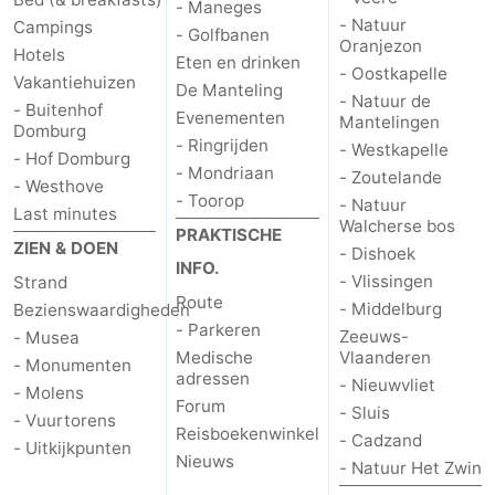
- Maneges
- Natuur
Campings
- Golfbanen
Oranjezon
Hotels
Eten en drinken
- Oostkapelle
Vakantiehuizen
De Manteling
- Natuur de
- Buitenhof
Evenementen
Mantelingen
Domburg
- Ringrijden
- Westkapelle
- Hof Domburg
- Mondriaan
- Zoutelande
- Westhove
- Toorop
- Natuur
Last minutes
Walcherse bos
PRAKTISCHE
ZIEN & DOEN
- Dishoek
INFO.
- Vlissingen
Strand
Route
- Middelburg
Bezienswaardigheden
- Parkeren
Zeeuws-
- Musea
Medische
Vlaanderen
- Monumenten
adressen
- Nieuwvliet
- Molens
Forum
- Sluis
- Vuurtorens
Reisboekenwinkel
- Cadzand
- Uitkijkpunten
Nieuws
- Natuur Het Zwin