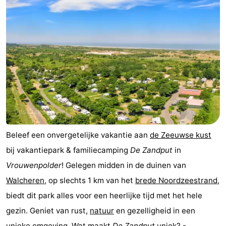
Cadzand
-
Natuur
Weer
Het
Contact
Zwin
Beleef een onvergetelijke vakantie aan
de Zeeuwse kust
bij vakantiepark & familiecamping
De Zandput
in
Vrouwenpolder
! Gelegen midden in de duinen van
Walcheren
, op slechts 1 km van het
brede Noordzeestrand
,
biedt dit park alles voor een heerlijke tijd met het hele
gezin. Geniet van rust,
natuur
en gezelligheid in een
unieke omgeving. Wat maakt
De Zandput
uniek? - ...