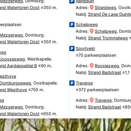
Mezgerweg
, Domburg.
Randduin
and Watertoren Oost
±350 m.
Adres:
Strandweg
, Oostk
Nabij:
Strand De Lage Duintj
erplaatsen
Schelpweg
Adres:
Schelpweg
, Domb
Mezgerweg
, Domburg.
Nabij:
Strand Trommelweg
±
and Watertoren Oost
±350 m.
Sportveld
weg
±70 parkeerplaatsen
Joossesweg
, Westkapelle.
and Aardappeldal B
±90 m.
Adres:
Roosjesweg
, Dom
Nabij:
Strand Badstraat
±1,1
Westhove
Domburgseweg
, Oostkapelle.
Traverse
and Westhove
±700 m.
±372 parkeerplaatsen
eg
Adres:
Traverse
, Dombur
Mezgerweg
, Domburg.
Nabij:
Strand Badstraat
±85
and Watertoren Oost
±650 m.