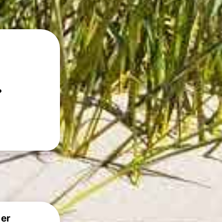
?
 er