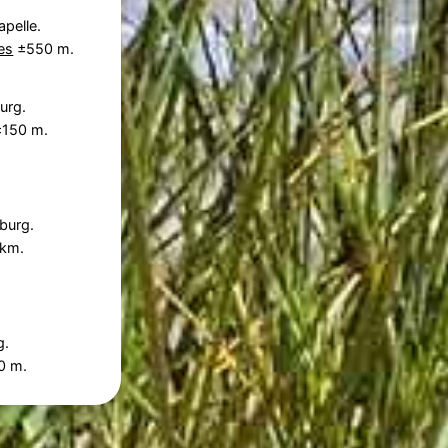
apelle.
es
±550 m.
urg.
150 m.
burg.
 km.
g.
0 m.