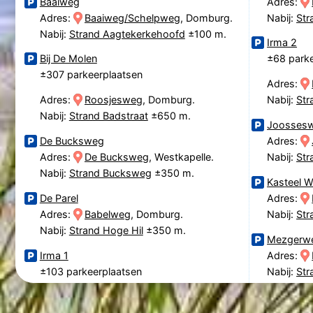
Baaiweg
Adres:
Adres:
Baaiweg/Schelpweg
, Domburg.
Nabij:
Str
Nabij:
Strand Aagtekerkehoofd
±100 m.
Irma 2
Bij De Molen
±68 parke
±307 parkeerplaatsen
Adres:
Adres:
Roosjesweg
, Domburg.
Nabij:
Str
Nabij:
Strand Badstraat
±650 m.
Joosses
De Bucksweg
Adres:
Adres:
De Bucksweg
, Westkapelle.
Nabij:
Str
Nabij:
Strand Bucksweg
±350 m.
Kasteel 
De Parel
Adres:
Adres:
Babelweg
, Domburg.
Nabij:
Str
Nabij:
Strand Hoge Hil
±350 m.
Mezgerw
Irma 1
Adres:
±103 parkeerplaatsen
Nabij:
Str