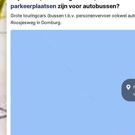
parkeerplaatsen
zijn voor autobussen?
Grote touringcars (bussen t.b.v. personenvervoer ookwel aut
Roosjesweg
in Domburg.
P