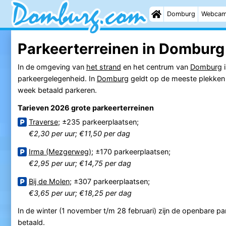
Domburg
Webca
Parkeerterreinen in Domburg
In de omgeving van
het strand
en het centrum van
Domburg
i
parkeergelegenheid. In
Domburg
geldt op de meeste plekken
week betaald parkeren.
Tarieven 2026 grote parkeerterreinen
Traverse
; ±235 parkeerplaatsen;
€2,30 per uur; €11,50 per dag
Irma (Mezgerweg)
; ±170 parkeerplaatsen;
€2,95 per uur; €14,75 per dag
Bij de Molen
; ±307 parkeerplaatsen;
€3,65 per uur; €18,25 per dag
In de winter (1 november t/m 28 februari) zijn de openbare par
betaald.