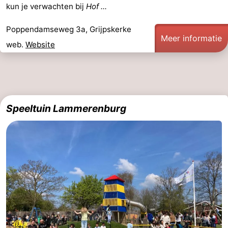
kun je verwachten bij
Hof ...
Binnenspeeltuinen
-
Poppendamseweg 3a, Grijpskerke
Bowlen
-
Meer informatie
web.
Website
Minigolfbanen
Wellness
centra
Dorpen
&
Natuur
Speeltuin Lammerenburg
Steden
Rondleidingen
Sporten
-
Zwembaden
-
Fietsen
-