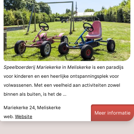
Route
-
Parkeren
Reisboekenwinkel
Nieuws
Medische
Speelboerderij Mariekerke
in
Meliskerke
is een paradijs
voor kinderen en een heerlijke ontspanningsplek voor
adressen
Regio
volwassenen. Met een veelheid aan activiteiten zowel
Zeeland
binnen als buiten, is het de ...
Schouwen-
Mariekerke 24, Meliskerke
Meer informatie
web.
Website
Duiveland
-
Renesse
-