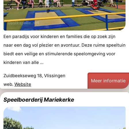
Wandelen
-
Paardrijden
-
Maneges
-
Een paradijs voor kinderen en families die op zoek zijn
naar een dag vol plezier en avontuur. Deze ruime speeltuin
Golfbanen
Eten
biedt een veilige en stimulerende speelomgeving voor
en
Ringrijden
kinderen van alle ...
drinken
Mondriaan
Zuidbeekseweg 18, Vlissingen
Meer informatie
web.
Website
Toorop
Speelboerderij Mariekerke
Evenementen
Praktisch
Forum