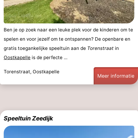
Cadzand
-
Natuur
Weer
Ben je op zoek naar een leuke plek voor de kinderen om te
spelen en voor jezelf om te ontspannen? De openbare en
Het
Contact
gratis toegankelijke speeltuin aan de
Torenstraat
in
Zwin
Oostkapelle
is de perfecte ...
Torenstraat, Oostkapelle
Meer informatie
Speeltuin Zeedijk