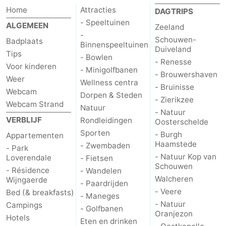
Home
Attracties
DAGTRIPS
- Speeltuinen
ALGEMEEN
Zeeland
-
Schouwen-
Badplaats
Binnenspeeltuinen
Duiveland
Tips
- Bowlen
- Renesse
Voor kinderen
- Minigolfbanen
- Brouwershaven
Weer
Wellness centra
- Bruinisse
Webcam
Dorpen & Steden
- Zierikzee
Webcam Strand
Natuur
- Natuur
VERBLIJF
Rondleidingen
Oosterschelde
Sporten
- Burgh
Appartementen
Haamstede
- Zwembaden
- Park
- Natuur Kop van
Loverendale
- Fietsen
Schouwen
- Résidence
- Wandelen
Walcheren
Wijngaerde
- Paardrijden
- Veere
Bed (& breakfasts)
- Maneges
- Natuur
Campings
- Golfbanen
Oranjezon
Hotels
Eten en drinken