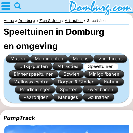
Home
Domburg
Home
Domburg
Zien & doen
Attracties
Speeltuinen
Speeltuinen in Domburg
Tips
en omgeving
Voor
Musea
Monumenten
Molens
Vuurtorens
kinderen
Webcam
Uitkijkpunten
Attracties
Speeltuinen
Webcam
Binnenspeeltuinen
Bowlen
Minigolfbanen
Wellness centra
Dorpen & Steden
Natuur
Webcam
Rondleidingen
Sporten
Zwembaden
Paardrijden
Maneges
Golfbanen
Strand
Overnachten
Appartementen
PumpTrack
-