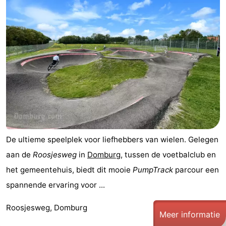
Park
-
Loverendale
Résidence
Bed
Wijngaerde
(&
Campings
breakfasts)
Hotels
Vakantiehuizen
-
De ultieme speelplek voor liefhebbers van wielen. Gelegen
Buitenhof
-
aan de
Roosjesweg
in
Domburg
, tussen de voetbalclub en
het gemeentehuis, biedt dit mooie
PumpTrack
parcour een
Domburg
Hof
-
spannende ervaring voor ...
Domburg
Westhove
Last
Roosjesweg, Domburg
Meer informatie
minutes
Strand