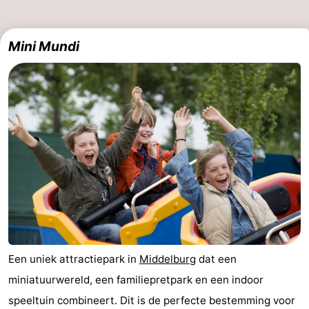
Brouwershaven
-
Mini Mundi
Bruinisse
-
Zierikzee
-
Natuur
-
Oosterschelde
Burgh
-
Haamstede
Natuur
Walcheren
Kop
-
van
Veere
-
Een uniek attractiepark in
Middelburg
dat een
Schouwen
Natuur
-
miniatuurwereld, een familiepretpark en een indoor
speeltuin combineert. Dit is de perfecte bestemming voor
Oranjezon
Oostkapelle
-