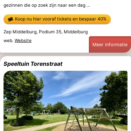
gezinnen die op zoek zijn naar een dag ...
Natuur
-
Koop nu hier vooraf tickets
en bespaar 40%
de
Westkapelle
-
Zep Middelburg, Podium 35, Middelburg
Mantelingen
Zoutelande
-
web.
Website
Meer informatie
Natuur
-
Speeltuin Torenstraat
Walcherse
Dishoek
-
bos
Vlissingen
-
Middelburg
Zeeuws-
Vlaanderen
-
Nieuwvliet
-
Sluis
-