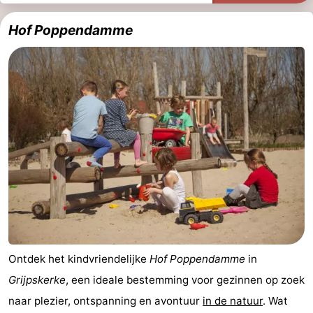
Zien
Hof Poppendamme
&
Bezienswaardigheden
doen
-
Musea
-
Monumenten
-
Molens
-
Vuurtorens
-
Uitkijkpunten
Attracties
Ontdek het kindvriendelijke
Hof Poppendamme
in
-
Grijpskerke
, een ideale bestemming voor gezinnen op zoek
naar plezier, ontspanning en avontuur
in de natuur
. Wat
Speeltuinen
-