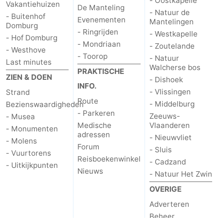
- Oostkapelle
Vakantiehuizen
De Manteling
- Natuur de
- Buitenhof
Evenementen
Mantelingen
Domburg
- Ringrijden
- Westkapelle
- Hof Domburg
- Mondriaan
- Zoutelande
- Westhove
- Toorop
- Natuur
Last minutes
Walcherse bos
PRAKTISCHE
ZIEN & DOEN
- Dishoek
INFO.
- Vlissingen
Strand
Route
- Middelburg
Bezienswaardigheden
- Parkeren
Zeeuws-
- Musea
Medische
Vlaanderen
- Monumenten
adressen
- Nieuwvliet
- Molens
Forum
- Sluis
- Vuurtorens
Reisboekenwinkel
- Cadzand
- Uitkijkpunten
Nieuws
- Natuur Het Zwin
OVERIGE
Adverteren
Beheer