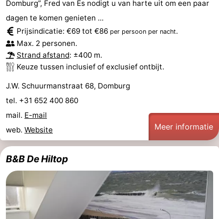
Domburg”, Fred van Es nodigt u van harte uit om een paar
Route
dagen te komen genieten ...
Prijsindicatie: €69 tot €86
.
per persoon per nacht
-
Max. 2 personen.
Strand afstand
: ±400 m.
Parkeren
Reisboekenwinkel
Keuze tussen inclusief of exclusief ontbijt.
Nieuws
J.W. Schuurmanstraat 68, Domburg
tel. +31 652 400 860
Medische
mail.
E-mail
adressen
Regio
Meer informatie
web.
Website
Zeeland
B&B De Hiltop
Schouwen-
Duiveland
-
Renesse
-