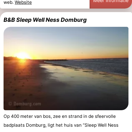
Meer informatie
web.
Website
Wandelen
-
B&B Sleep Well Ness Domburg
Paardrijden
-
Maneges
-
Golfbanen
Eten
en
Ringrijden
drinken
Mondriaan
Toorop
Evenementen
Praktisch
Op 400 meter van bos, zee en strand in de sfeervolle
badplaats Domburg, ligt het huis van “Sleep Well Ness
Forum