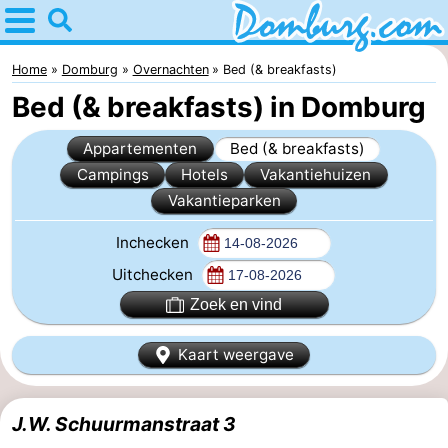
Home
Domburg
Home
Domburg
Overnachten
Bed (& breakfasts)
Bed (& breakfasts) in Domburg
Tips
Appartementen
Bed (& breakfasts)
Voor
Campings
Hotels
Vakantiehuizen
Vakantieparken
kinderen
Webcam
Inchecken
Webcam
Uitchecken
Webcam
Zoek en vind
Strand
Overnachten
Kaart weergave
Appartementen
J.W. Schuurmanstraat 3
-