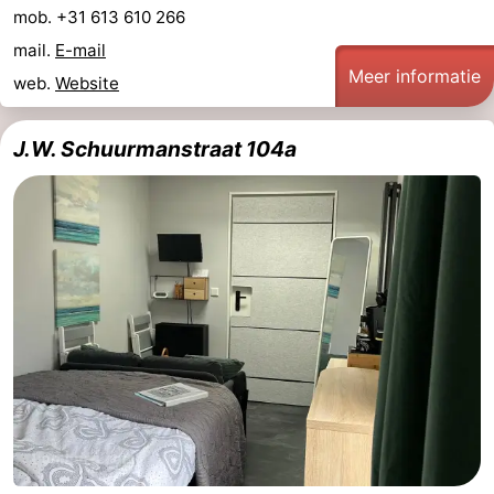
mob. +31 613 610 266
Natuur
-
mail.
E-mail
Meer informatie
web.
Website
de
Westkapelle
-
Mantelingen
Zoutelande
-
J.W. Schuurmanstraat 104a
Natuur
-
Walcherse
Dishoek
-
bos
Vlissingen
-
Middelburg
Zeeuws-
Vlaanderen
-
Nieuwvliet
-
Sluis
-