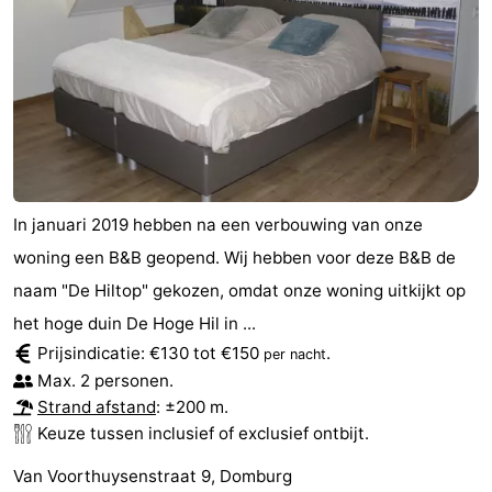
Brouwershaven
-
Bruinisse
-
Zierikzee
-
Natuur
-
In januari 2019 hebben na een verbouwing van onze
Oosterschelde
Burgh
-
woning een B&B geopend. Wij hebben voor deze B&B de
Haamstede
Natuur
Walcheren
naam "De Hiltop" gekozen, omdat onze woning uitkijkt op
het hoge duin De Hoge Hil in ...
Kop
-
Prijsindicatie: €130 tot €150
.
per nacht
Max. 2 personen.
van
Veere
-
Strand afstand
: ±200 m.
Keuze tussen inclusief of exclusief ontbijt.
Schouwen
Natuur
-
Van Voorthuysenstraat 9, Domburg
Oranjezon
Oostkapelle
-