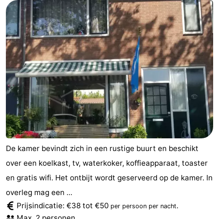
Park
-
Loverendale
Résidence
Bed
Wijngaerde
(&
Campings
breakfasts)
Hotels
Vakantiehuizen
-
Buitenhof
-
De kamer bevindt zich in een rustige buurt en beschikt
over een koelkast, tv, waterkoker, koffieapparaat, toaster
Domburg
Hof
-
en gratis wifi. Het ontbijt wordt geserveerd op de kamer. In
Domburg
Westhove
Last
overleg mag een ...
Prijsindicatie: €38 tot €50
.
per persoon per nacht
minutes
Strand
Max. 2 personen.