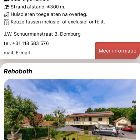
Strand afstand
: ±300 m.
Zien
Huisdieren toegelaten na overleg.
Keuze tussen inclusief of exclusief ontbijt.
&
Bezienswaardigheden
J.W. Schuurmanstraat 3, Domburg
doen
-
tel. +31 118 583 576
Meer informatie
Musea
-
mail.
E-mail
Monumenten
-
Rehoboth
Molens
-
Vuurtorens
-
Uitkijkpunten
Attracties
-
Speeltuinen
-