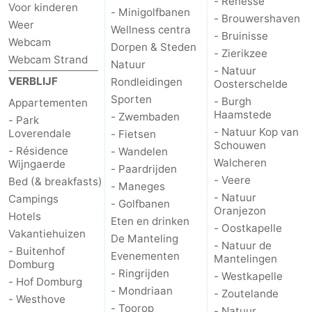
- Renesse
Voor kinderen
- Minigolfbanen
- Brouwershaven
Weer
Wellness centra
- Bruinisse
Webcam
Dorpen & Steden
- Zierikzee
Webcam Strand
Natuur
- Natuur
VERBLIJF
Rondleidingen
Oosterschelde
Sporten
- Burgh
Appartementen
Haamstede
- Zwembaden
- Park
- Natuur Kop van
Loverendale
- Fietsen
Schouwen
- Résidence
- Wandelen
Walcheren
Wijngaerde
- Paardrijden
- Veere
Bed (& breakfasts)
- Maneges
- Natuur
Campings
- Golfbanen
Oranjezon
Hotels
Eten en drinken
- Oostkapelle
Vakantiehuizen
De Manteling
- Natuur de
- Buitenhof
Evenementen
Mantelingen
Domburg
- Ringrijden
- Westkapelle
- Hof Domburg
- Mondriaan
- Zoutelande
- Westhove
- Toorop
- Natuur