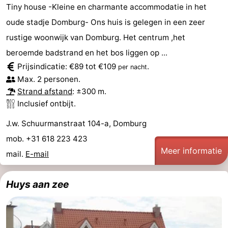
Tiny house -Kleine en charmante accommodatie in het
Cadzand
-
oude stadje Domburg- Ons huis is gelegen in een zeer
rustige woonwijk van Domburg. Het centrum ,het
Natuur
Weer
beroemde badstrand en het bos liggen op ...
Het
Contact
Prijsindicatie: €89 tot €109
.
per nacht
Max. 2 personen.
Zwin
Strand afstand
: ±300 m.
Inclusief ontbijt.
J.w. Schuurmanstraat 104-a, Domburg
mob. +31 618 223 423
Meer informatie
mail.
E-mail
Huys aan zee