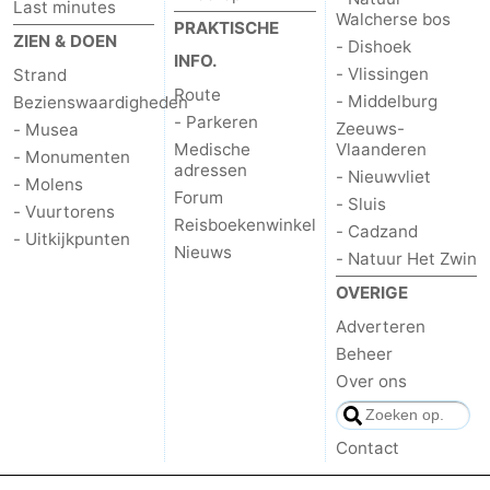
Last minutes
Walcherse bos
PRAKTISCHE
ZIEN & DOEN
- Dishoek
INFO.
- Vlissingen
Strand
Route
- Middelburg
Bezienswaardigheden
- Parkeren
Zeeuws-
- Musea
Medische
Vlaanderen
- Monumenten
adressen
- Nieuwvliet
- Molens
Forum
- Sluis
- Vuurtorens
Reisboekenwinkel
- Cadzand
- Uitkijkpunten
Nieuws
- Natuur Het Zwin
OVERIGE
Adverteren
Beheer
Over ons
Contact