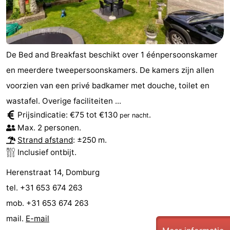
Binnenspeeltuinen
-
Bowlen
-
De Bed and Breakfast beschikt over 1 éénpersoonskamer
Minigolfbanen
Wellness
en meerdere tweepersoonskamers. De kamers zijn allen
centra
Dorpen
voorzien van een privé badkamer met douche, toilet en
wastafel. Overige faciliteiten ...
&
Natuur
Prijsindicatie: €75 tot €130
.
per nacht
Max. 2 personen.
Steden
Rondleidingen
Strand afstand
: ±250 m.
Inclusief ontbijt.
Sporten
Herenstraat 14, Domburg
-
tel. +31 653 674 263
Zwembaden
-
mob. +31 653 674 263
mail.
E-mail
Fietsen
-