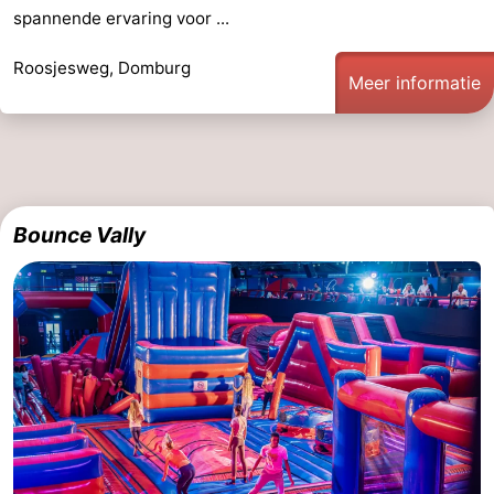
spannende ervaring voor ...
Binnenspeeltuinen
-
Roosjesweg, Domburg
Bowlen
-
Meer informatie
Minigolfbanen
Wellness
centra
Dorpen
&
Natuur
Bounce Vally
Steden
Rondleidingen
Sporten
-
Zwembaden
-
Fietsen
-