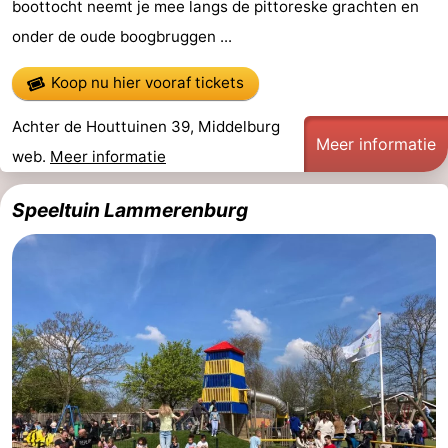
boottocht neemt je mee langs de pittoreske grachten en
onder de oude boogbruggen ...
Natuur
-
de
Westkapelle
-
Koop nu hier vooraf tickets
Achter de Houttuinen 39, Middelburg
Mantelingen
Zoutelande
-
Meer informatie
web.
Meer informatie
Natuur
-
Speeltuin Lammerenburg
Walcherse
Dishoek
-
bos
Vlissingen
-
Middelburg
Zeeuws-
Vlaanderen
-
Nieuwvliet
-
Sluis
-