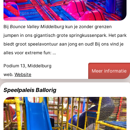
Wandelen
-
Paardrijden
-
Bij
Bounce Valley Middelburg
kun je zonder grenzen
Maneges
-
jumpen in ons gigantisch grote springkussenpark. Het park
biedt groot speelavontuur aan jong en oud! Bij ons vind je
Golfbanen
Eten
alles voor extreme fun: ...
en
Ringrijden
Podium 13, Middelburg
Meer informatie
drinken
Mondriaan
web.
Website
Toorop
Speelpaleis Ballorig
Evenementen
Praktisch
Forum