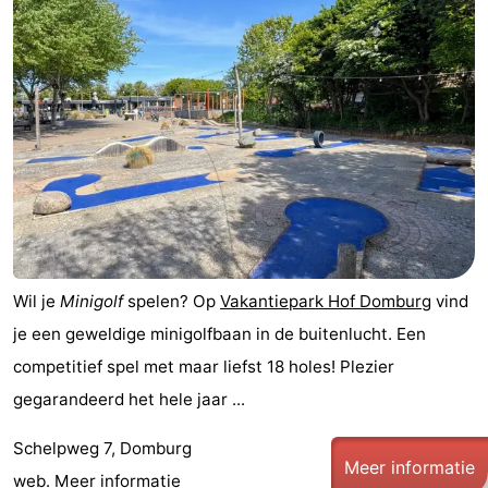
Park
-
Loverendale
Résidence
Bed
Wijngaerde
(&
Campings
breakfasts)
Hotels
Vakantiehuizen
-
Wil je
Minigolf
spelen? Op
Vakantiepark Hof Domburg
vind
Buitenhof
-
je een geweldige minigolfbaan in de buitenlucht. Een
competitief spel met maar liefst 18 holes! Plezier
Domburg
Hof
-
gegarandeerd het hele jaar ...
Domburg
Westhove
Last
Schelpweg 7, Domburg
Meer informatie
minutes
Strand
web.
Meer informatie