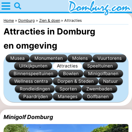
Home
Domburg
Home
Domburg
Zien & doen
Attracties
Attracties in Domburg
Tips
en omgeving
Voor
Musea
Monumenten
Molens
Vuurtorens
kinderen
Webcam
Uitkijkpunten
Attracties
Speeltuinen
Webcam
Binnenspeeltuinen
Bowlen
Minigolfbanen
Wellness centra
Dorpen & Steden
Natuur
Webcam
Rondleidingen
Sporten
Zwembaden
Paardrijden
Maneges
Golfbanen
Strand
Overnachten
Appartementen
Minigolf Domburg
-