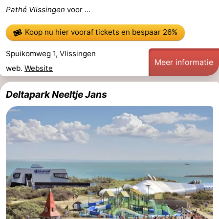
Pathé Vlissingen
voor ...
Koop nu hier vooraf tickets
en bespaar 26%
Spuikomweg 1, Vlissingen
Meer informatie
web.
Website
Deltapark Neeltje Jans