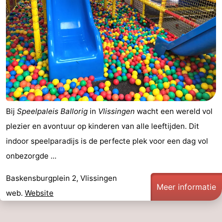
Route
-
Parkeren
Reisboekenwinkel
Nieuws
Medische
Bij
Speelpaleis Ballorig
in
Vlissingen
wacht een wereld vol
plezier en avontuur op kinderen van alle leeftijden. Dit
adressen
Regio
indoor speelparadijs is de perfecte plek voor een dag vol
Zeeland
onbezorgde ...
Schouwen-
Baskensburgplein 2, Vlissingen
Meer informatie
web.
Website
Duiveland
-
Renesse
-