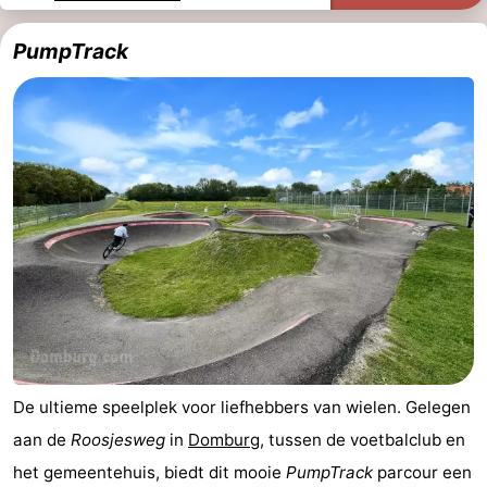
Zien
PumpTrack
&
Bezienswaardigheden
doen
-
Musea
-
Monumenten
-
Molens
-
Vuurtorens
-
Uitkijkpunten
Attracties
De ultieme speelplek voor liefhebbers van wielen. Gelegen
-
aan de
Roosjesweg
in
Domburg
, tussen de voetbalclub en
Speeltuinen
-
het gemeentehuis, biedt dit mooie
PumpTrack
parcour een