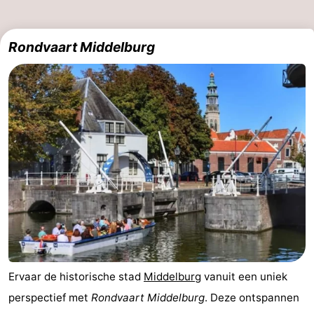
Brouwershaven
-
Rondvaart Middelburg
Bruinisse
-
Zierikzee
-
Natuur
-
Oosterschelde
Burgh
-
Haamstede
Natuur
Walcheren
Kop
-
van
Veere
-
Ervaar de historische stad
Middelburg
vanuit een uniek
Schouwen
Natuur
-
perspectief met
Rondvaart Middelburg
. Deze ontspannen
Oranjezon
Oostkapelle
-