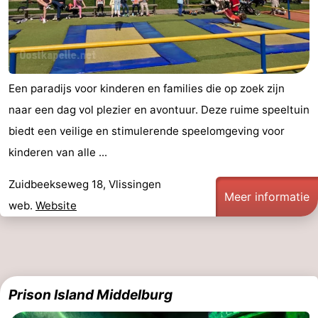
Cadzand
-
Natuur
Weer
Een paradijs voor kinderen en families die op zoek zijn
Het
Contact
naar een dag vol plezier en avontuur. Deze ruime speeltuin
Zwin
biedt een veilige en stimulerende speelomgeving voor
kinderen van alle ...
Zuidbeekseweg 18, Vlissingen
Meer informatie
web.
Website
Prison Island Middelburg