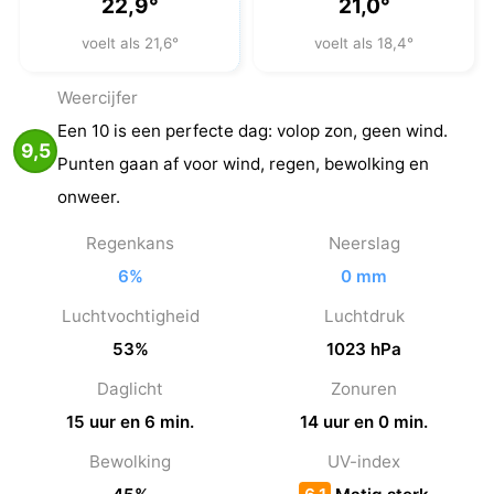
22,9°
21,0°
voelt als 21,6°
voelt als 18,4°
Weercijfer
Een 10 is een perfecte dag: volop zon, geen wind.
9,5
Punten gaan af voor wind, regen, bewolking en
onweer.
Regenkans
Neerslag
6%
0 mm
Luchtvochtigheid
Luchtdruk
53%
1023 hPa
Daglicht
Zonuren
15 uur en 6 min.
14 uur en 0 min.
Bewolking
UV-index