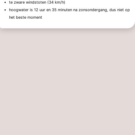
te zware windstoten (34 km/h)
hoogwater is 12 uur en 35 minuten na zonsondergang, dus niet op
het beste moment