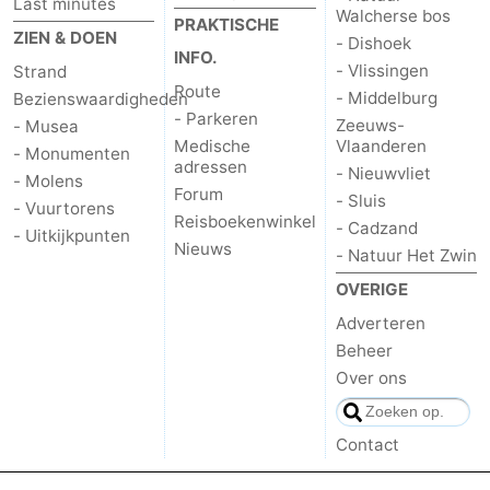
Last minutes
Walcherse bos
PRAKTISCHE
ZIEN & DOEN
- Dishoek
INFO.
- Vlissingen
Strand
Route
- Middelburg
Bezienswaardigheden
- Parkeren
Zeeuws-
- Musea
Medische
Vlaanderen
- Monumenten
adressen
- Nieuwvliet
- Molens
Forum
- Sluis
- Vuurtorens
Reisboekenwinkel
- Cadzand
- Uitkijkpunten
Nieuws
- Natuur Het Zwin
OVERIGE
Adverteren
Beheer
Over ons
Contact