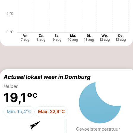
Zien
&
Bezienswaardigheden
doen
-
Musea
-
Monumenten
-
Molens
-
Actueel lokaal weer in Domburg
Helder
Vuurtorens
-
19,1°
C
Uitkijkpunten
Attracties
Min: 15,4°C
Max: 22,9°C
-
Speeltuinen
-
Gevoels­temperatuur