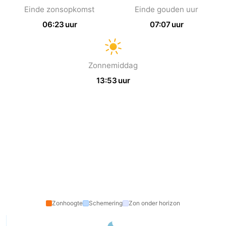
Einde zonsopkomst
Einde gouden uur
Brouwershaven
-
06:23 uur
07:07 uur
Bruinisse
-
Zierikzee
-
Zonnemiddag
13:53 uur
Natuur
-
Oosterschelde
Burgh
-
Haamstede
Natuur
Walcheren
Kop
-
van
Veere
-
Schouwen
Natuur
-
Zonhoogte
Schemering
Zon onder horizon
Oranjezon
Oostkapelle
-