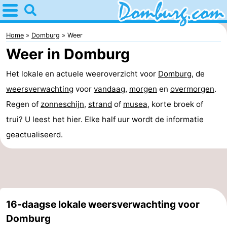
Home
Domburg
Home
Domburg
Weer
Weer in Domburg
Tips
Het lokale en actuele weeroverzicht voor
Domburg
, de
Voor
weersverwachting
voor
vandaag
,
morgen
en
overmorgen
.
kinderen
Webcam
Regen of
zonneschijn
,
strand
of
musea
, korte broek of
trui? U leest het hier. Elke half uur wordt de informatie
Webcam
geactualiseerd.
Webcam
Strand
Overnachten
Appartementen
16-daagse lokale weersverwachting voor
-
Domburg