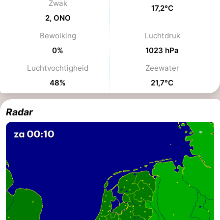
Zwak
17,2°C
Binnenspeeltuinen
-
2, ONO
Bewolking
Luchtdruk
Bowlen
-
0%
1023 hPa
Minigolfbanen
Wellness
Luchtvochtigheid
Zeewater
centra
Dorpen
48%
21,7°C
&
Natuur
Radar
Steden
Rondleidingen
Sporten
-
Zwembaden
-
Fietsen
-