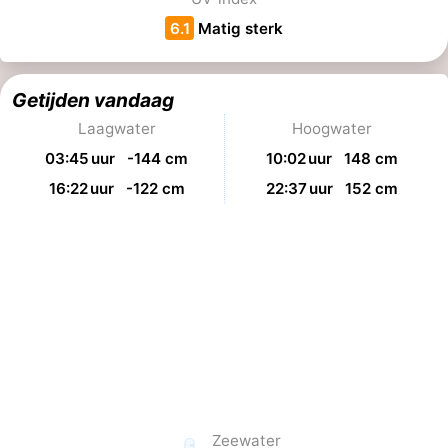
6.1
Matig sterk
Cadzand
-
Natuur
Weer
Getijden vandaag
Laagwater
Hoogwater
Het
Contact
03:45 uur -144 cm
10:02 uur 148 cm
Zwin
16:22 uur -122 cm
22:37 uur 152 cm
Zeewater