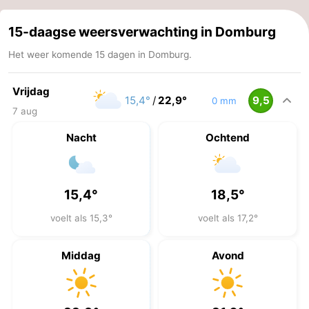
15-daagse weersverwachting in Domburg
Het weer komende 15 dagen in Domburg.
Vrijdag
15,4°
/
22,9°
9,5
0 mm
7 aug
Nacht
Ochtend
15,4°
18,5°
voelt als 15,3°
voelt als 17,2°
Middag
Avond