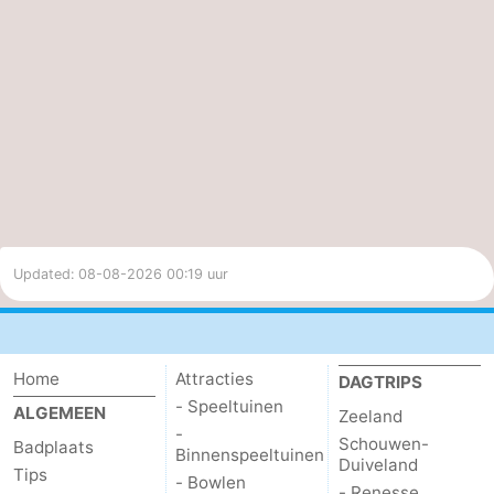
Bewolking
UV-index
20%
5.2
Matig
Updated: 08-08-2026 00:19 uur
Home
Attracties
DAGTRIPS
- Speeltuinen
ALGEMEEN
Zeeland
-
Schouwen-
Badplaats
Binnenspeeltuinen
Duiveland
Tips
- Bowlen
- Renesse