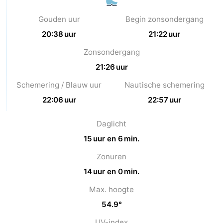
Natuur
-
Gouden uur
Begin zonsondergang
20:38 uur
21:22 uur
de
Westkapelle
-
Zonsondergang
Mantelingen
Zoutelande
-
21:26 uur
Schemering / Blauw uur
Nautische schemering
Natuur
-
22:06 uur
22:57 uur
Walcherse
Dishoek
-
Daglicht
bos
Vlissingen
-
15 uur en 6 min.
Middelburg
Zeeuws-
Zonuren
14 uur en 0 min.
Vlaanderen
-
Max. hoogte
Nieuwvliet
-
54.9°
Sluis
-
UV-index