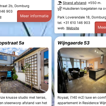
Strand afstand
: ±550 m.
traat 2b, Domburg
Huisdieren toegelaten na o
0 146 903
Meer informatie
e
Park Loverendale 18, Dombur
tel. +31 610 146 903
Meer
web.
Website
opstraat 5a
Wijngaerde 53
ze knusse studio met terras,
Royaal, (140 m2) luxe en comf
een steenworp afstand van het
appartement in Residence Wij