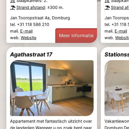
Slaapkamers: 2.
Slaapkam
Strand afstand
: ±300 m.
Strand a
Jan Tooropstraat 4a, Domburg
Jan Toorops
tel. +31 118 586 210
tel. +31 118
mail.
E-mail
mail.
E-mail
Meer informatie
web.
Website
web.
Websit
Agathastraat 17
Stationss
Appartement met fantastisch uitzicht over
Vakantiewon
de landerijen Wanneer u op zoek bent naar
Domburg Dez