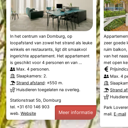
In het centrum van Domburg, op
Appartement
loopafstand van zowel het strand als leuke
zeer goede l
winkels en restaurants, ligt dit smaakvol
ruim balkon,
ingerichte appartement. Het appartement
van het naas
is geschikt voor 4 personen en van ...
met open ke
Max. 4 personen.
Prijsindi
Slaapkamers: 2.
Max. 4 p
Strand afstand
: ±550 m.
Slaapkam
Huisdieren toegelaten na overleg.
Strand a
Huisdiere
Stationstraat 5b, Domburg
tel. +31 610 146 903
Park Lovere
Meer informatie
web.
Website
mail.
E-mail