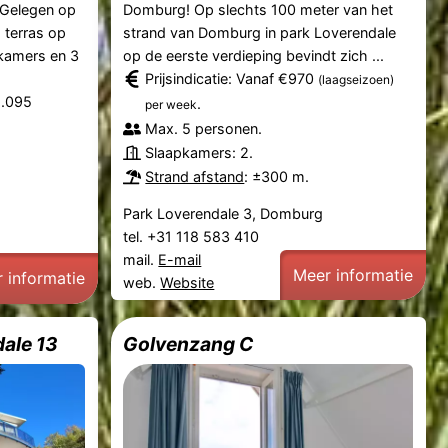
 Gelegen op
Domburg! Op slechts 100 meter van het
 terras op
strand van Domburg in park Loverendale
pkamers en 3
op de eerste verdieping bevindt zich ...
Prijsindicatie: Vanaf €970
(laagseizoen)
2.095
.
per week
Max. 5 personen.
Slaapkamers: 2.
Strand afstand
: ±300 m.
Park Loverendale 3, Domburg
tel. +31 118 583 410
mail.
E-mail
Meer informatie
 informatie
web.
Website
dale 13
Golvenzang C