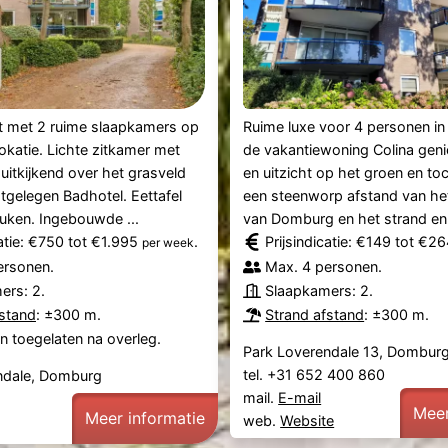
 met 2 ruime slaapkamers op
Ruime luxe voor 4 personen in
okatie. Lichte zitkamer met
de vakantiewoning Colina genie
 uitkijkend over het grasveld
en uitzicht op het groen en to
tgelegen Badhotel. Eettafel
een steenworp afstand van he
uken. Ingebouwde ...
van Domburg en het strand en 
catie: €750 tot €1.995
.
Prijsindicatie: €149 tot €2
per week
ersonen.
Max. 4 personen.
ers: 2.
Slaapkamers: 2.
fstand
: ±300 m.
Strand afstand
: ±300 m.
n toegelaten na overleg.
Park Loverendale 13, Dombur
tel. +31 652 400 860
ndale, Domburg
mail.
E-mail
Meer
Meer informatie
web.
Website