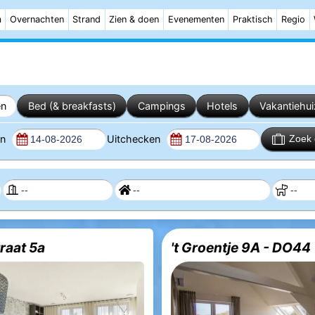
m
Overnachten
Strand
Zien & doen
Evenementen
Praktisch
Regio
en
Bed (& breakfasts)
Campings
Hotels
Vakantiehu
en
Uitchecken
Zoek 
raat 5a
't Groentje 9A - DO44