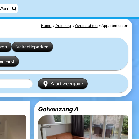
Weer
Home
Domburg
Overnachten
Appartementen
izen
Vakantieparken
en vind
Kaart weergave
Golvenzang A