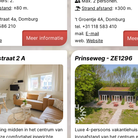
ers: 2.
Max. 2 personen.
fstand
: ±80 m.
Strand afstand
: ±300 m.
traat 4a, Domburg
't Groentje 4A, Domburg
 586 210
tel. +31 118 583 410
mail.
E-mail
Meer informatie
Meer
e
web.
Website
traat 2 A
Prinseweg - ZE1296
ing midden in het centrum van
Luxe 4-persoons vakantiehuis
e comfortabel ingerichte
loopafstand van het centrum e