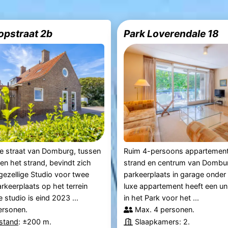
opstraat 2b
Park Loverendale 18
e straat van Domburg, tussen
Ruim 4-persoons appartement 
en het strand, bevindt zich
strand en centrum van Dombur
gezellige Studio voor twee
parkeerplaats in garage onder 
rkeerplaats op het terrein
luxe appartement heeft een uni
 studio is eind 2023 ...
in het Park voor het ...
ersonen.
Max. 4 personen.
fstand
: ±200 m.
Slaapkamers: 2.