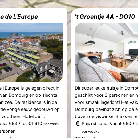
e de L'Europe
't Groentje 4A - DO10
 l'Europe is gelegen direct in
Dit super leuke huisje in Domb
 van Domburg en op slechts
geschikt voor 2 personen en 
n zee. De residence is in de
voor smaak ingericht! Het vaka
n de vorige eeuw gebouwd op
Domburg bevindt zich op de e
 voorheen Hotel de ...
boven de viswinkel Brassem en 
catie: €539 tot €1.610
.
Prijsindicatie: Vanaf €500
per week
(
ersonen.
.
per week