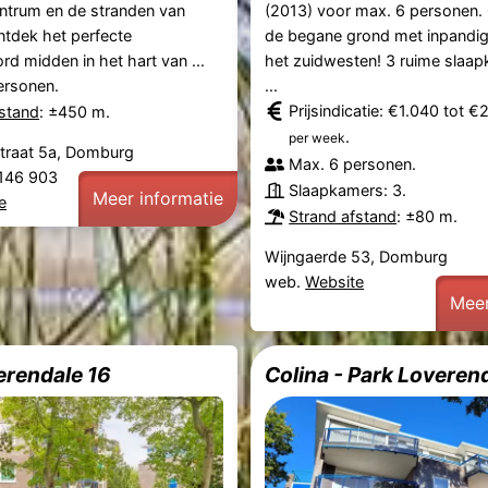
ntrum en de stranden van
(2013) voor max. 6 personen.
tdek het perfecte
de begane grond met inpandig
rd midden in het hart van ...
het zuidwesten! 3 ruime slaa
ersonen.
...
Prijsindicatie: €1.040 tot €
fstand
: ±450 m.
.
per week
traat 5a, Domburg
Max. 6 personen.
0 146 903
Slaapkamers: 3.
Meer informatie
e
Strand afstand
: ±80 m.
Wijngaerde 53, Domburg
web.
Website
Meer
erendale 16
Colina - Park Loveren