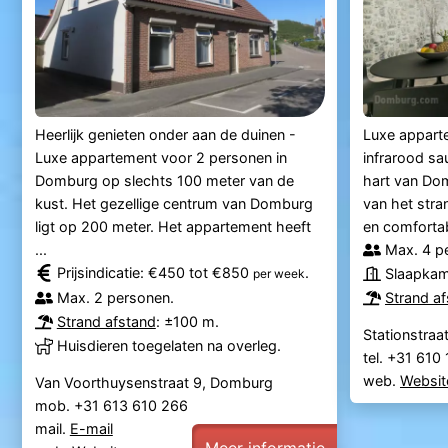
Heerlijk genieten onder aan de duinen -
Luxe appar
Luxe appartement voor 2 personen in
infrarood sa
Domburg op slechts 100 meter van de
hart van Do
kust. Het gezellige centrum van Domburg
van het stran
ligt op 200 meter. Het appartement heeft
en comfortab
...
Max. 4 p
Prijsindicatie: €450 tot €850
.
Slaapkam
per week
Max. 2 personen.
Strand a
Strand afstand
: ±100 m.
Stationstra
Huisdieren toegelaten na overleg.
tel. +31 61
web.
Websit
Van Voorthuysenstraat 9, Domburg
mob. +31 613 610 266
mail.
E-mail