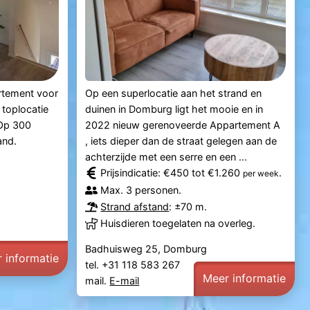
artement voor
Op een superlocatie aan het strand en
 toplocatie
duinen in Domburg ligt het mooie en in
 Op 300
2022 nieuw gerenoveerde Appartement A
and.
, iets dieper dan de straat gelegen aan de
achterzijde met een serre en een ...
Prijsindicatie: €450 tot €1.260
.
per week
Max. 3 personen.
Strand afstand
: ±70 m.
Huisdieren toegelaten na overleg.
Badhuisweg 25, Domburg
 informatie
tel. +31 118 583 267
Meer informatie
mail.
E-mail