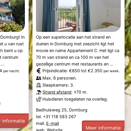
 Domburg! In
Op een superlocatie aan het strand en
t u van rust
duinen in Domburg met zeezicht ligt het
ch bent u op
mooie en ruime Appartement C. Het ligt ca
t centrum
70 m van strand en ca 100 m van het
...
gezellige centrum met restaurants en ...
64
.
Prijsindicatie: €850 tot €2.350
.
per nacht
per week
Max. 6 personen.
Slaapkamers: 3.
Strand afstand
: ±70 m.
Huisdieren toegelaten na overleg.
g
Badhuisweg 25, Domburg
tel. +31 118 583 267
 informatie
mail.
E-mail
Meer informatie
web.
Website