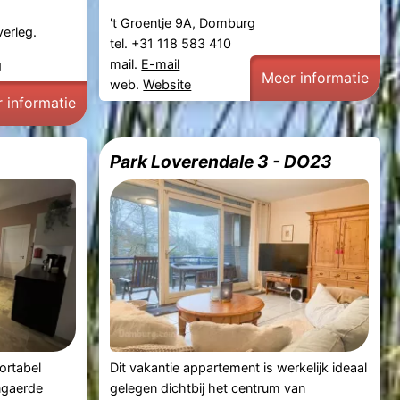
't Groentje 9A, Domburg
verleg.
tel. +31 118 583 410
mail.
E-mail
g
Meer informatie
web.
Website
 informatie
Park Loverendale 3 - DO23
ortabel
Dit vakantie appartement is werkelijk ideaal
ngaerde
gelegen dichtbij het centrum van