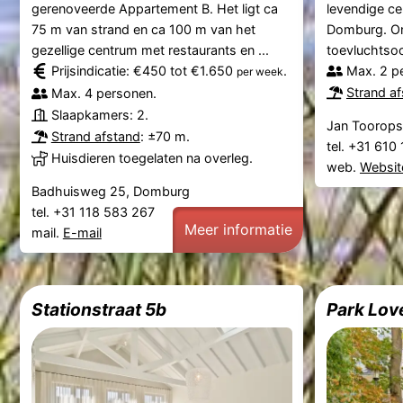
gerenoveerde Appartement B. Het ligt ca
levendige ce
75 m van strand en ca 100 m van het
Domburg. On
gezellige centrum met restaurants en ...
toevluchtsoo
Prijsindicatie: €450 tot €1.650
.
Max. 2 p
per week
Strand a
Max. 4 personen.
Slaapkamers: 2.
Jan Toorops
Strand afstand
: ±70 m.
tel. +31 61
Huisdieren toegelaten na overleg.
web.
Websit
Badhuisweg 25, Domburg
tel. +31 118 583 267
Meer informatie
mail.
E-mail
Stationstraat 5b
Park Lov