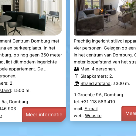
tement Centrum Domburg met
Prachtig ingericht stijlvol app
una en parkeerplaats. In het
vier personen. Gelegen op een
mburg, op nog geen 350 meter
in het centrum van Domburg.
d, ligt dit modern ingerichte
meter loopafstand van het str
ele appartement. De ...
Max. 4 personen.
ersonen.
Slaapkamers: 2.
ers: 2.
Strand afstand
: ±300 m.
fstand
: ±500 m.
't Groentje 9A, Domburg
at 5a, Domburg
tel. +31 118 583 410
0 146 903
mail.
E-mail
Meer
Meer informatie
e
web.
Website