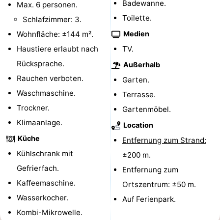
Badewanne.
Max. 6 personen.
Spielplätze
Bowling
-
Toilette.
Schlafzimmer: 3.
Wohnfläche: ±144 m².
Medien
Minigolfplätze
Wellness-
Haustiere erlaubt nach
TV.
Zentren
Dörfer
Rücksprache.
Außerhalb
Rauchen verboten.
Garten.
&
Natur
Waschmaschine.
Terrasse.
Städte
Führungen
Trockner.
Gartenmöbel.
Klimaanlage.
Sport
Location
Küche
Entfernung zum Strand:
-
Kühlschrank mit
±200 m.
Gefrierfach.
Schwimmbader
-
Entfernung zum
Kaffeemaschine.
Ortszentrum: ±50 m.
Radfahren
-
Wasserkocher.
Auf Ferienpark.
Kombi-Mikrowelle.
Wandern
-