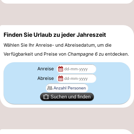
Reiten
-
Reitschulen
-
Finden Sie Urlaub zu jeder Jahreszeit
Golfplatze
-
Wählen Sie Ihr Anreise- und Abreisedatum, um die
Sportangeln
Mondriaan
Verfügbarkeit und Preise von
Champagne 6
zu entdecken.
Toorop
Anreise
Essen
Abreise
und
Veranstaltungen
Suchen und finden
trinken
Ringstechen
Praktisch
Forum