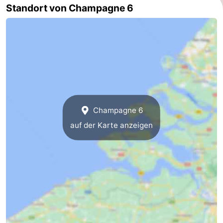
Standort von Champagne 6
Route
-
Parken
Reisebuchshop
Medizin
Adressen
Region
Champagne 6
auf der Karte anzeigen
Zeeland
Schouwen-
Duiveland
-
Renesse
-
Brouwershaven
-