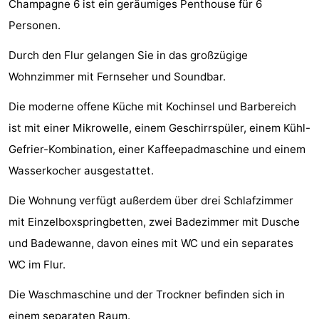
Champagne 6 ist ein geräumiges Penthouse für 6
Park
-
Personen.
Loverendale
Résidence
Campingplätze
Durch den Flur gelangen Sie in das großzügige
Wohnzimmer mit Fernseher und Soundbar.
Wijngaerde
Ferienhäuser
Die moderne offene Küche mit Kochinsel und Barbereich
-
ist mit einer Mikrowelle, einem Geschirrspüler, einem Kühl-
Buitenhof
-
Gefrier-Kombination, einer Kaffeepadmaschine und einem
Wasserkocher ausgestattet.
Domburg
Hof
-
Die Wohnung verfügt außerdem über drei Schlafzimmer
Domburg
Westhove
Hotels
mit Einzelboxspringbetten, zwei Badezimmer mit Dusche
Zimmer
und Badewanne, davon eines mit WC und ein separates
WC im Flur.
(mit
Lastminutes
Die Waschmaschine und der Trockner befinden sich in
Frühstück)
Strand
einem separaten Raum.