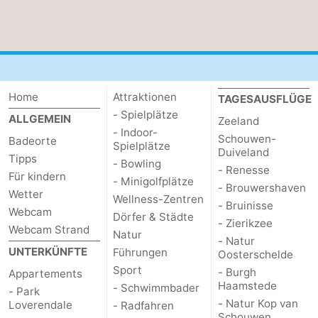
de
Westkapelle
-
Mantelingen
Zoutelande
-
Natur
-
Home
Attraktionen
TAGESAUSFLÜGE
- Spielplätze
ALLGEMEIN
Zeeland
Walcherse
Dishoek
-
- Indoor-
Schouwen-
Badeorte
Spielplätze
Duiveland
bos
Vlissingen
-
Tipps
- Bowling
- Renesse
Für kindern
- Minigolfplätze
Middelburg
Zeeuws-
- Brouwershaven
Wetter
Wellness-Zentren
- Bruinisse
Webcam
Dörfer & Städte
Vlaanderen
-
- Zierikzee
Webcam Strand
Natur
- Natur
Nieuwvliet
-
UNTERKÜNFTE
Führungen
Oosterschelde
Sport
- Burgh
Appartements
Sluis
-
Haamstede
- Schwimmbader
- Park
- Natur Kop van
Loverendale
- Radfahren
Cadzand
-
Schouwen