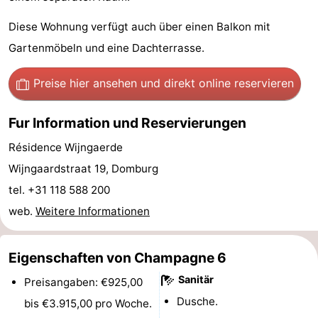
Sehen
Diese Wohnung verfügt auch über einen Balkon mit
Gartenmöbeln und eine Dachterrasse.
&
-
tun
Museen
-
Preise hier ansehen
und direkt online reservieren
Denkmäler
-
Fur Information und Reservierungen
Mühlen
-
Résidence Wijngaerde
Wijngaardstraat 19, Domburg
Leuchtturme
-
tel. +31 118 588 200
Aussichtspunkte
Attraktionen
web.
Weitere Informationen
-
Eigenschaften von Champagne 6
Spielplätze
-
Sanitär
Preisangaben: €925,00
Dusche.
bis €3.915,00 pro Woche.
Indoor-
-