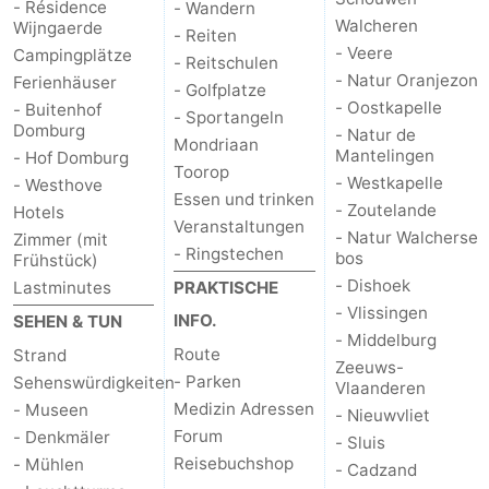
- Résidence
- Wandern
Walcheren
Wijngaerde
- Reiten
Natur
Wetter
- Veere
Campingplätze
- Reitschulen
- Natur Oranjezon
Ferienhäuser
- Golfplatze
Het
Kontakt
- Oostkapelle
- Buitenhof
- Sportangeln
Domburg
- Natur de
Zwin
Mondriaan
Mantelingen
- Hof Domburg
Toorop
- Westkapelle
- Westhove
Essen und trinken
- Zoutelande
Hotels
Veranstaltungen
- Natur Walcherse
Zimmer (mit
- Ringstechen
bos
Frühstück)
- Dishoek
Lastminutes
PRAKTISCHE
- Vlissingen
INFO.
SEHEN & TUN
- Middelburg
Route
Strand
Zeeuws-
- Parken
Sehenswürdigkeiten
Vlaanderen
Medizin Adressen
- Museen
- Nieuwvliet
Forum
- Denkmäler
- Sluis
Reisebuchshop
- Mühlen
- Cadzand