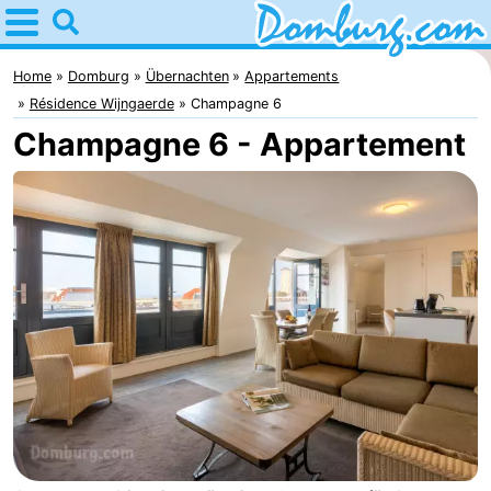
Home
Domburg
Home
Domburg
Übernachten
Appartements
Résidence Wijngaerde
Champagne 6
Tipps
Champagne 6 - Appartement
Für
kindern
Webcam
Webcam
Webcam
Strand
Übernachten
Appartements
-