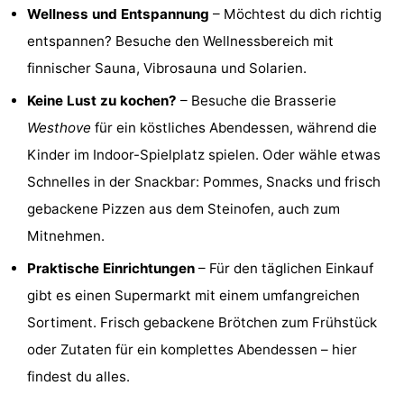
Wellness und Entspannung
– Möchtest du dich richtig
de
Westkapelle
-
entspannen? Besuche den Wellnessbereich mit
finnischer Sauna, Vibrosauna und Solarien.
Mantelingen
Zoutelande
-
Keine Lust zu kochen?
– Besuche die Brasserie
Natur
-
Westhove
für ein köstliches Abendessen, während die
Kinder im Indoor-Spielplatz spielen. Oder wähle etwas
Walcherse
Dishoek
-
Schnelles in der Snackbar: Pommes, Snacks und frisch
bos
Vlissingen
-
gebackene Pizzen aus dem Steinofen, auch zum
Mitnehmen.
Middelburg
Zeeuws-
Praktische Einrichtungen
– Für den täglichen Einkauf
Vlaanderen
-
gibt es einen Supermarkt mit einem umfangreichen
Nieuwvliet
-
Sortiment. Frisch gebackene Brötchen zum Frühstück
oder Zutaten für ein komplettes Abendessen – hier
Sluis
-
findest du alles.
Cadzand
-