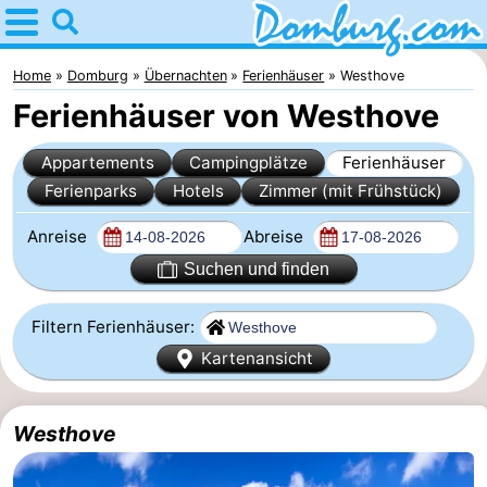
Home
Domburg
Home
Domburg
Übernachten
Ferienhäuser
Westhove
Ferienhäuser von Westhove
Tipps
Appartements
Campingplätze
Ferienhäuser
Für
Ferienparks
Hotels
Zimmer (mit Frühstück)
kindern
Webcam
Anreise
Abreise
Webcam
Suchen und finden
Webcam
Filtern Ferienhäuser:
Kartenansicht
Strand
Übernachten
Appartements
Westhove
-