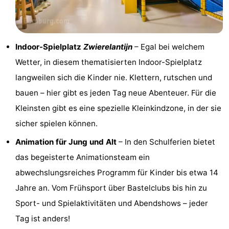
Bruinisse
-
Zierikzee
-
Indoor-Spielplatz
Zwierelantijn
– Egal bei welchem
Wetter, in diesem thematisierten Indoor-Spielplatz
Natur
-
langweilen sich die Kinder nie. Klettern, rutschen und
Oosterschelde
Burgh
-
bauen – hier gibt es jeden Tag neue Abenteuer. Für die
Kleinsten gibt es eine spezielle Kleinkindzone, in der sie
Haamstede
Natur
Walcheren
sicher spielen können.
Kop
-
Animation für Jung und Alt
– In den Schulferien bietet
van
Veere
-
das begeisterte Animationsteam ein
abwechslungsreiches Programm für Kinder bis etwa 14
Schouwen
Natur
-
Jahre an. Vom Frühsport über Bastelclubs bis hin zu
Oranjezon
Oostkapelle
-
Sport- und Spielaktivitäten und Abendshows – jeder
Tag ist anders!
Natur
-