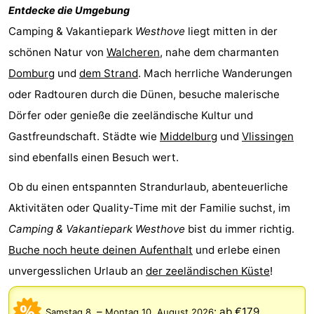
Entdecke die Umgebung
Natur
Wetter
Camping & Vakantiepark
Westhove
liegt mitten in der
schönen Natur von
Walcheren
, nahe dem charmanten
Het
Kontakt
Domburg
und
dem Strand
. Mach herrliche Wanderungen
Zwin
oder Radtouren durch die Dünen, besuche malerische
Dörfer oder genieße die zeeländische Kultur und
Gastfreundschaft. Städte wie
Middelburg
und
Vlissingen
sind ebenfalls einen Besuch wert.
Ob du einen entspannten Strandurlaub, abenteuerliche
Aktivitäten oder Quality-Time mit der Familie suchst, im
Camping & Vakantiepark Westhove
bist du immer richtig.
Buche noch heute deinen Aufenthalt
und erlebe einen
unvergesslichen Urlaub an
der zeeländischen Küste
!
–
:
ab €179
Samstag 8.
Montag 10. August 2026