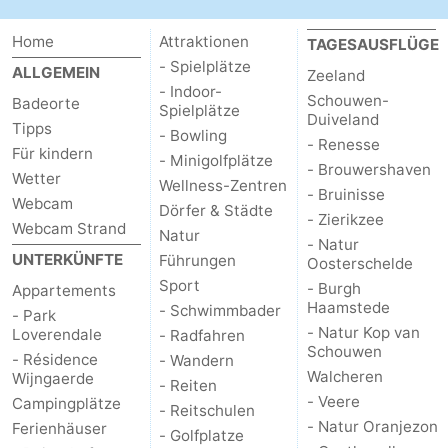
Home
Attraktionen
TAGESAUSFLÜGE
- Spielplätze
ALLGEMEIN
Zeeland
- Indoor-
Schouwen-
Badeorte
Spielplätze
Duiveland
Tipps
- Bowling
- Renesse
Für kindern
- Minigolfplätze
- Brouwershaven
Wetter
Wellness-Zentren
- Bruinisse
Webcam
Dörfer & Städte
- Zierikzee
Webcam Strand
Natur
- Natur
UNTERKÜNFTE
Führungen
Oosterschelde
Sport
- Burgh
Appartements
Haamstede
- Schwimmbader
- Park
- Natur Kop van
Loverendale
- Radfahren
Schouwen
- Résidence
- Wandern
Walcheren
Wijngaerde
- Reiten
- Veere
Campingplätze
- Reitschulen
- Natur Oranjezon
Ferienhäuser
- Golfplatze