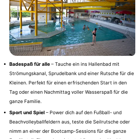
Reiten
-
Reitschulen
-
Golfplatze
-
Sportangeln
Mondriaan
Badespaß für alle
– Tauche ein ins Hallenbad mit
Toorop
Strömungskanal, Sprudelbank und einer Rutsche für die
Essen
Kleinen. Perfekt für einen erfrischenden Start in den
Tag oder einen Nachmittag voller Wasserspaß für die
und
Veranstaltungen
ganze Familie.
trinken
Ringstechen
Sport und Spiel
– Power dich auf den Fußball- und
Praktisch
Beachvolleyballfeldern aus, teste die Seilrutsche oder
nimm an einer der Bootcamp-Sessions für die ganze
Forum