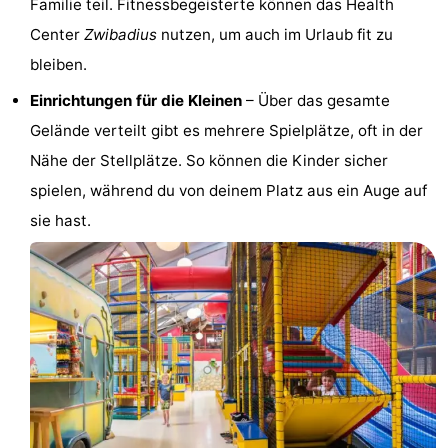
Familie teil. Fitnessbegeisterte können das Health
Route
Center
Zwibadius
nutzen, um auch im Urlaub fit zu
bleiben.
-
Einrichtungen für die Kleinen
– Über das gesamte
Parken
Reisebuchshop
Gelände verteilt gibt es mehrere Spielplätze, oft in der
Nähe der Stellplätze. So können die Kinder sicher
Medizin
spielen, während du von deinem Platz aus ein Auge auf
Adressen
Region
sie hast.
Zeeland
Schouwen-
Duiveland
-
Renesse
-
Brouwershaven
-