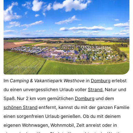
Park
-
Loverendale
Résidence
Campingplätze
Wijngaerde
Ferienhäuser
-
Buitenhof
-
Domburg
Hof
-
Im
Camping & Vakantiepark Westhove
in
Domburg
erlebst
Domburg
Westhove
Hotels
du einen unvergesslichen Urlaub voller
Strand
, Natur und
Spaß. Nur 2 km vom gemütlichen
Domburg
und dem
Zimmer
schönen Strand
entfernt, kannst du mit der ganzen Familie
(mit
Lastminutes
einen sorgenfreien Urlaub genießen. Ob du mit deinem
eigenen Wohnwagen, Wohnmobil, Zelt anreist oder in
Frühstück)
Strand