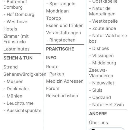
- Oostkapelle
- Buitenhof
- Sportangeln
Domburg
- Natur de
Mondriaan
Mantelingen
- Hof Domburg
Toorop
- Westkapelle
- Westhove
Essen und trinken
- Zoutelande
Hotels
Veranstaltungen
- Natur Walcherse
Zimmer (mit
- Ringstechen
bos
Frühstück)
- Dishoek
Lastminutes
PRAKTISCHE
- Vlissingen
INFO.
SEHEN & TUN
- Middelburg
Route
Strand
Zeeuws-
- Parken
Sehenswürdigkeiten
Vlaanderen
Medizin Adressen
- Museen
- Nieuwvliet
Forum
- Denkmäler
- Sluis
Reisebuchshop
- Mühlen
- Cadzand
- Leuchtturme
- Natur Het Zwin
- Aussichtspunkte
ANDERE
Über uns