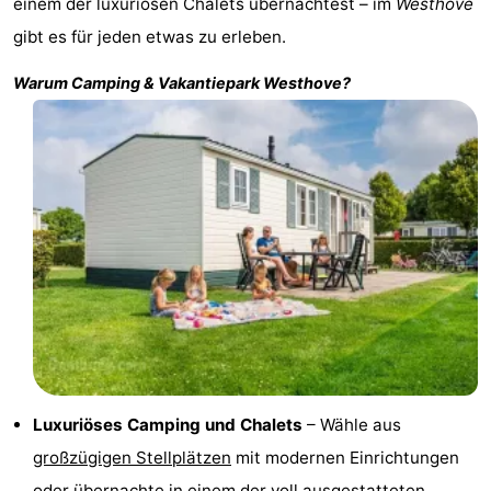
einem der luxuriösen Chalets übernachtest – im
Westhove
Sehen
gibt es für jeden etwas zu erleben.
&
-
Warum Camping & Vakantiepark
Westhove
?
tun
Museen
-
Denkmäler
-
Mühlen
-
Leuchtturme
-
Aussichtspunkte
Attraktionen
-
Spielplätze
-
Luxuriöses Camping und Chalets
– Wähle aus
großzügigen Stellplätzen
mit modernen Einrichtungen
Indoor-
-
oder übernachte in einem der
voll ausgestatteten