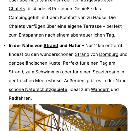
Spielplätze
Bowling
-
Chalets
für 4 oder 6 Personen. Genieße das
Campinggefühl mit dem Komfort von zu Hause. Die
Minigolfplätze
Wellness-
Chalets
verfügen über eine eigene Terrasse – perfekt
Zentren
Dörfer
zum Entspannen nach einem abenteuerlichen Tag.
In der Nähe von
Strand
und Natur
– Nur 2 km entfernt
&
Natur
findest du den wunderschönen
Strand
von
Domburg
und
Städte
Führungen
der zeeländischen Küste
. Perfekt für einen Tag am
Strand
, zum Schwimmen oder für einen Spaziergang in
Sport
der frischen Meeresbrise. Außerdem gibt es in der Nähe
-
schöne Naturschutzgebiete
, ideal zum
Wandern
und
Radfahren
.
Schwimmbader
-
Radfahren
-
Wandern
-