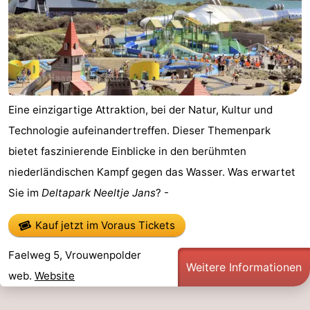
de
Westkapelle
-
Mantelingen
Zoutelande
-
Natur
-
Eine einzigartige Attraktion, bei der Natur, Kultur und
Walcherse
Dishoek
-
Technologie aufeinandertreffen. Dieser Themenpark
bos
Vlissingen
-
bietet faszinierende Einblicke in den berühmten
niederländischen Kampf gegen das Wasser. Was erwartet
Middelburg
Zeeuws-
Sie im
Deltapark Neeltje Jans
? -
Vlaanderen
-
Kauf jetzt im Voraus Tickets
Nieuwvliet
-
Faelweg 5, Vrouwenpolder
Weitere Informationen
Sluis
-
web.
Website
Cadzand
-