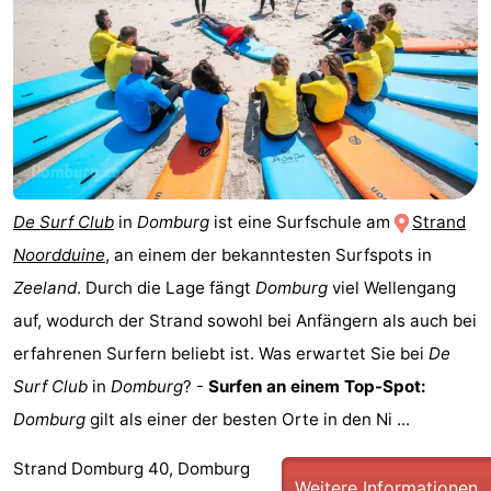
Reiten
-
Reitschulen
-
Golfplatze
-
Sportangeln
Mondriaan
De Surf Club
in
Domburg
ist eine Surfschule am
Strand
Toorop
Noordduine
, an einem der bekanntesten Surfspots in
Essen
Zeeland
. Durch die Lage fängt
Domburg
viel Wellengang
auf, wodurch der Strand sowohl bei Anfängern als auch bei
und
Veranstaltungen
erfahrenen Surfern beliebt ist. Was erwartet Sie bei
De
trinken
Ringstechen
Surf Club
in
Domburg
? -
Surfen an einem Top-Spot:
Domburg
gilt als einer der besten Orte in den Ni ...
Praktisch
Strand Domburg 40, Domburg
Forum
Weitere Informationen