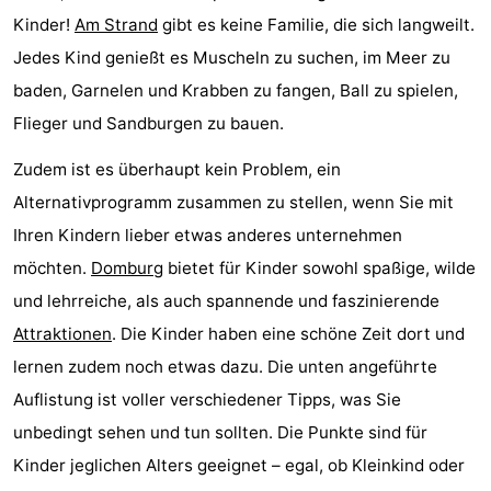
Kinder!
Am Strand
gibt es keine Familie, die sich langweilt.
Park
-
Jedes Kind genießt es Muscheln zu suchen, im Meer zu
Loverendale
Résidence
Campingplätze
baden, Garnelen und Krabben zu fangen, Ball zu spielen,
Flieger und Sandburgen zu bauen.
Wijngaerde
Ferienhäuser
Zudem ist es überhaupt kein Problem, ein
-
Alternativprogramm zusammen zu stellen, wenn Sie mit
Buitenhof
-
Ihren Kindern lieber etwas anderes unternehmen
möchten.
Domburg
bietet für Kinder sowohl spaßige, wilde
Domburg
Hof
-
und lehrreiche, als auch spannende und faszinierende
Domburg
Westhove
Hotels
Attraktionen
. Die Kinder haben eine schöne Zeit dort und
lernen zudem noch etwas dazu. Die unten angeführte
Zimmer
Auflistung ist voller verschiedener Tipps, was Sie
(mit
Lastminutes
unbedingt sehen und tun sollten. Die Punkte sind für
Kinder jeglichen Alters geeignet – egal, ob Kleinkind oder
Frühstück)
Strand