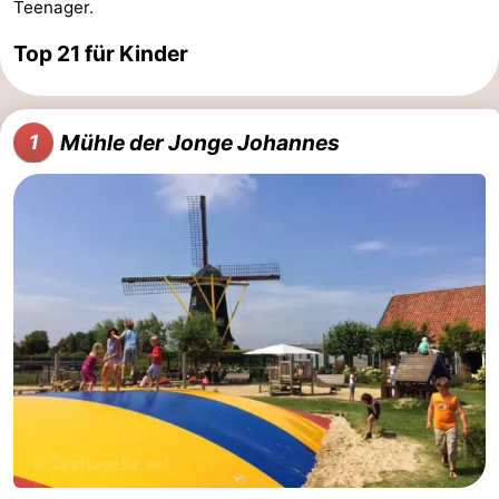
Teenager.
Sehen
Top 21 für Kinder
&
-
tun
Museen
-
Mühle der Jonge Johannes
1
Denkmäler
-
Mühlen
-
Leuchtturme
-
Aussichtspunkte
Attraktionen
-
Spielplätze
-
Indoor-
-