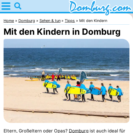
Home
Domburg
Home
Domburg
Sehen & tun
Tipps
Mit den Kindern
Mit den Kindern in Domburg
Tipps
Für
kindern
Webcam
Webcam
Webcam
Strand
Übernachten
Appartements
-
Eltern, Großeltern oder Opas?
Domburg
ist auch ideal für