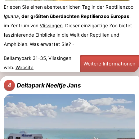
Erleben Sie einen abenteuerlichen Tag in der Reptilienzoo
Bruinisse
-
Iguana
,
der größten überdachten Reptilienzoo Europas
,
Zierikzee
-
im Zentrum von
Vlissingen
. Dieser einzigartige Zoo bietet
faszinierende Einblicke in die Welt der Reptilien und
Natur
-
Amphibien. Was erwartet Sie? -
Oosterschelde
Burgh
-
Bellamypark 31-35, Vlissingen
Weitere Informationen
Haamstede
Natur
Walcheren
web.
Website
Kop
-
Deltapark Neeltje Jans
4
van
Veere
-
Schouwen
Natur
-
Oranjezon
Oostkapelle
-
Natur
-