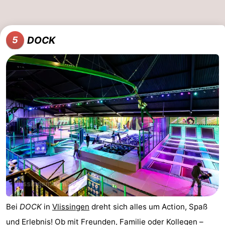
Natur
Wetter
DOCK
5
Het
Kontakt
Zwin
Bei
DOCK
in
Vlissingen
dreht sich alles um Action, Spaß
und Erlebnis! Ob mit Freunden, Familie oder Kollegen –