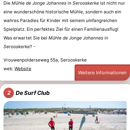
Die
Mühle de Jonge Johannes
in
Serooskerke
ist nicht nur
Spielplätze
Bowling
-
eine wunderschöne historische Mühle, sondern auch ein
wahres Paradies für Kinder mit seinem umfangreichen
Minigolfplätze
Wellness-
Spielplatz. Ein perfektes Ziel für einen Familienausflug!
Zentren
Dörfer
Was erwartet Sie bei
Mühle de Jonge Johannes
in
Serooskerke
? -
&
Natur
Vrouwenpolderseweg 55a, Serooskerke
Städte
Führungen
web.
Website
Weitere Informationen
Sport
-
De Surf Club
2
Schwimmbader
-
Radfahren
-
Wandern
-