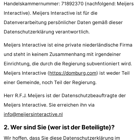
Handelskammernummer: 71892370 (nachfolgend: Meijers
Park
-
Interactive). Meijers Interactive ist für die
Loverendale
Résidence
Campingplätze
Datenverarbeitung persönlicher Daten gemäß dieser
Datenschutzerklärung verantwortlich.
Wijngaerde
Ferienhäuser
Meijers Interactive ist eine private niederländische Firma
-
und steht in keinem Zusammenhang mit irgendeiner
Einrichtung, die durch die Regierung subventioniert wird.
Buitenhof
-
Meijers Interactive (
https://domburg.com
) ist weder Teil
Domburg
Hof
-
einer Gemeinde, noch Teil der Regierung.
Domburg
Westhove
Hotels
Herr R.F.J. Meijers ist der Datenschutzbeauftragte der
Meijers Interactive. Sie erreichen ihn via
Zimmer
info@meijersinteractive.nl
(mit
Lastminutes
2. Wer sind Sie (wer ist der Beteiligte)?
Frühstück)
Strand
Wir hoffen, dass Sie diese Datenschutzerklärung im