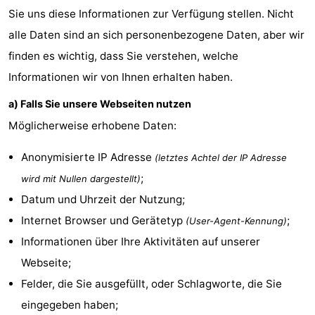
Sie uns diese Informationen zur Verfügung stellen. Nicht
Spielplätze
Bowling
-
alle Daten sind an sich personenbezogene Daten, aber wir
Minigolfplätze
Wellness-
finden es wichtig, dass Sie verstehen, welche
Informationen wir von Ihnen erhalten haben.
Zentren
Dörfer
a) Falls Sie unsere Webseiten nutzen
&
Natur
Möglicherweise erhobene Daten:
Städte
Führungen
Anonymisierte IP Adresse
(letztes Achtel der IP Adresse
Sport
;
wird mit Nullen dargestellt)
Datum und Uhrzeit der Nutzung;
-
Internet Browser und Gerätetyp
;
(User-Agent-Kennung)
Schwimmbader
-
Informationen über Ihre Aktivitäten auf unserer
Webseite;
Radfahren
-
Felder, die Sie ausgefüllt, oder Schlagworte, die Sie
Wandern
-
eingegeben haben;