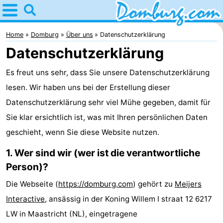
Home
Domburg
Home
Domburg
Über uns
Datenschutzerklärung
Datenschutzerklärung
Tipps
Es freut uns sehr, dass Sie unsere Datenschutzerklärung
Für
lesen. Wir haben uns bei der Erstellung dieser
kindern
Webcam
Datenschutzerklärung sehr viel Mühe gegeben, damit für
Sie klar ersichtlich ist, was mit Ihren persönlichen Daten
Webcam
geschieht, wenn Sie diese Website nutzen.
Webcam
1. Wer sind wir (wer ist die verantwortliche
Person)?
Strand
Übernachten
Die Webseite (
https://domburg.com
) gehört zu
Meijers
Appartements
Interactive
, ansässig in der Koning Willem I straat 12 6217
-
LW in Maastricht (NL), eingetragene