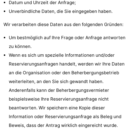
Datum und Uhrzeit der Anfrage;
Bruinisse
-
Unverbindliche Daten, die Sie eingegeben haben.
Zierikzee
-
Wir verarbeiten diese Daten aus den folgenden Gründen:
Natur
-
Um bestmöglich auf Ihre Frage oder Anfrage antworten
zu können.
Oosterschelde
Burgh
-
Wenn es sich um spezielle Informationen und/oder
Haamstede
Natur
Walcheren
Reservierungsanfragen handelt, werden wir Ihre Daten
an die Organisation oder den Beherbergungsbetrieb
Kop
-
weiterleiten, an den Sie sich gewandt haben.
van
Veere
-
Anderenfalls kann der Beherbergungsvermieter
beispielsweise Ihre Reservierungsanfrage nicht
Schouwen
Natur
-
beantworten. Wir speichern eine Kopie dieser
Oranjezon
Oostkapelle
-
Information oder Reservierungsanfrage als Beleg und
Beweis, dass der Antrag wirklich eingereicht wurde.
Natur
-