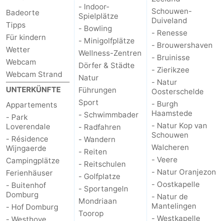
- Indoor-
Schouwen-
Badeorte
Spielplätze
Duiveland
Tipps
- Bowling
- Renesse
Für kindern
- Minigolfplätze
- Brouwershaven
Wetter
Wellness-Zentren
- Bruinisse
Webcam
Dörfer & Städte
- Zierikzee
Webcam Strand
Natur
- Natur
UNTERKÜNFTE
Führungen
Oosterschelde
Sport
- Burgh
Appartements
Haamstede
- Schwimmbader
- Park
- Natur Kop van
Loverendale
- Radfahren
Schouwen
- Résidence
- Wandern
Walcheren
Wijngaerde
- Reiten
- Veere
Campingplätze
- Reitschulen
- Natur Oranjezon
Ferienhäuser
- Golfplatze
- Oostkapelle
- Buitenhof
- Sportangeln
Domburg
- Natur de
Mondriaan
Mantelingen
- Hof Domburg
Toorop
- Westkapelle
- Westhove