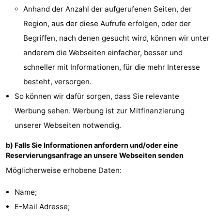
Anhand der Anzahl der aufgerufenen Seiten, der
Route
Region, aus der diese Aufrufe erfolgen, oder der
-
Begriffen, nach denen gesucht wird, können wir unter
anderem die Webseiten einfacher, besser und
Parken
Reisebuchshop
schneller mit Informationen, für die mehr Interesse
Medizin
besteht, versorgen.
So können wir dafür sorgen, dass Sie relevante
Adressen
Region
Werbung sehen. Werbung ist zur Mitfinanzierung
Zeeland
unserer Webseiten notwendig.
b) Falls Sie Informationen anfordern und/oder eine
Schouwen-
Reservierungsanfrage an unsere Webseiten senden
Duiveland
-
Möglicherweise erhobene Daten:
Renesse
-
Name;
E-Mail Adresse;
Brouwershaven
-