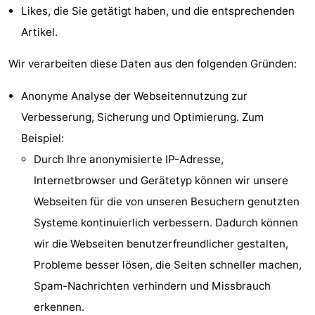
Likes, die Sie getätigt haben, und die entsprechenden
Reiten
-
Artikel.
Reitschulen
-
Wir verarbeiten diese Daten aus den folgenden Gründen:
Golfplatze
-
Anonyme Analyse der Webseitennutzung zur
Sportangeln
Mondriaan
Verbesserung, Sicherung und Optimierung. Zum
Beispiel:
Toorop
Durch Ihre anonymisierte IP-Adresse,
Essen
Internetbrowser und Gerätetyp können wir unsere
Webseiten für die von unseren Besuchern genutzten
und
Veranstaltungen
Systeme kontinuierlich verbessern. Dadurch können
trinken
Ringstechen
wir die Webseiten benutzerfreundlicher gestalten,
Probleme besser lösen, die Seiten schneller machen,
Praktisch
Spam-Nachrichten verhindern und Missbrauch
Forum
erkennen.