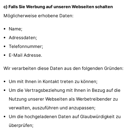
c) Falls Sie Werbung auf unseren Webseiten schalten
de
Westkapelle
-
Möglicherweise erhobene Daten:
Mantelingen
Zoutelande
-
Name;
Natur
-
Adressdaten;
Telefonnummer;
Walcherse
Dishoek
-
E-Mail Adresse.
bos
Vlissingen
-
Wir verarbeiten diese Daten aus den folgenden Gründen:
Middelburg
Zeeuws-
Um mit Ihnen in Kontakt treten zu können;
Vlaanderen
-
Um die Vertragsbeziehung mit Ihnen in Bezug auf die
Nutzung unserer Webseiten als Werbetreibender zu
Nieuwvliet
-
verwalten, auszuführen und anzupassen;
Sluis
-
Um die hochgeladenen Daten auf Glaubwürdigkeit zu
überprüfen;
Cadzand
-