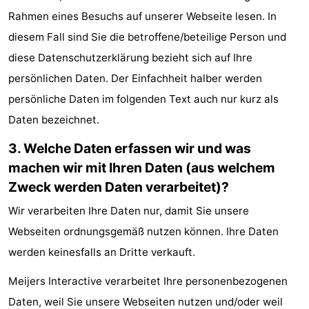
Rahmen eines Besuchs auf unserer Webseite lesen. In
Sehen
diesem Fall sind Sie die betroffene/beteilige Person und
&
-
diese Datenschutzerklärung bezieht sich auf Ihre
persönlichen Daten. Der Einfachheit halber werden
tun
Museen
-
persönliche Daten im folgenden Text auch nur kurz als
Denkmäler
-
Daten bezeichnet.
Mühlen
-
3. Welche Daten erfassen wir und was
machen wir mit Ihren Daten (aus welchem
Leuchtturme
-
Zweck werden Daten verarbeitet)?
Aussichtspunkte
Attraktionen
Wir verarbeiten Ihre Daten nur, damit Sie unsere
Webseiten ordnungsgemäß nutzen können. Ihre Daten
-
werden keinesfalls an Dritte verkauft.
Spielplätze
-
Meijers Interactive verarbeitet Ihre personenbezogenen
Indoor-
-
Daten, weil Sie unsere Webseiten nutzen und/oder weil