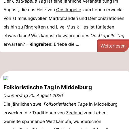
Der
Oostkapelle Tag
ist eine jährliche Veranstaltung im
August, die das Herz von
Oostkapelle
zum Leben erweckt.
de
Westkapelle
-
Von stimmungsvollen Marktständen und Demonstrationen
Mantelingen
Zoutelande
-
bis hin zu Ringreiten und Live-Musik – es ist für jeden
etwas dabei! Was kannst du während des
Oostkapelle Tag
Natur
-
erwarten? -
Ringreiten:
Erlebe die ...
Weiterlesen
Walcherse
Dishoek
-
bos
Vlissingen
-
Middelburg
Zeeuws-
Folkloristische Tag in Middelburg
Vlaanderen
-
Donnerstag 20. August 2026
Nieuwvliet
-
Die jährlichen zwei
Folkloristischen Tage
in
Middelburg
erwecken die Traditionen von
Zeeland
zum Leben.
Sluis
-
Genieße spannende Wettkämpfe, wunderschön
Cadzand
-