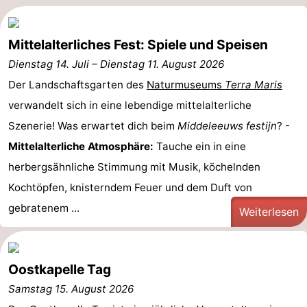
Bruinisse
-
Mittelalterliches Fest: Spiele und Speisen
Zierikzee
-
Dienstag 14. Juli
–
Dienstag 11. August 2026
Der Landschaftsgarten des
Naturmuseums
Terra Maris
Natur
-
verwandelt sich in eine lebendige mittelalterliche
Oosterschelde
Burgh
-
Szenerie! Was erwartet dich beim
Middeleeuws festijn
? -
Mittelalterliche Atmosphäre:
Tauche ein in eine
Haamstede
Natur
Walcheren
herbergsähnliche Stimmung mit Musik, köchelnden
Kop
-
Kochtöpfen, knisterndem Feuer und dem Duft von
gebratenem ...
van
Veere
-
Weiterlesen
Schouwen
Natur
-
Oostkapelle Tag
Oranjezon
Oostkapelle
-
Samstag 15. August 2026
Natur
-