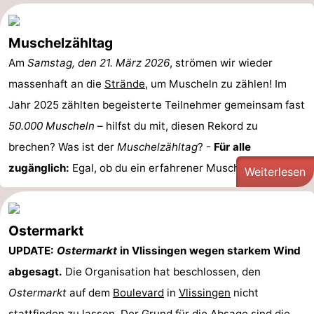
Muschelzähltag
Am
Samstag, den 21. März 2026
, strömen wir wieder
massenhaft an die
Strände
, um Muscheln zu zählen! Im
Jahr 2025 zählten begeisterte Teilnehmer gemeinsam fast
50.000 Muscheln
– hilfst du mit, diesen Rekord zu
brechen? Was ist der
Muschelzähltag
? -
Für alle
zugänglich:
Egal, ob du ein erfahrener Muschelexperte ...
Weiterlesen
Ostermarkt
UPDATE:
Ostermarkt
in Vlissingen wegen starkem Wind
abgesagt.
Die Organisation hat beschlossen, den
Ostermarkt
auf dem
Boulevard
in
Vlissingen
nicht
stattfinden zu lassen. Der Grund für die Absage sind die