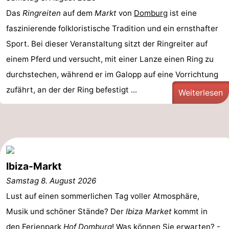
Park
-
Das
Ringreiten
auf dem
Markt
von
Domburg
ist eine
faszinierende folkloristische Tradition und ein ernsthafter
Loverendale
Résidence
Campingplätze
Sport. Bei dieser Veranstaltung sitzt der Ringreiter auf
Wijngaerde
Ferienhäuser
einem Pferd und versucht, mit einer Lanze einen Ring zu
durchstechen, während er im Galopp auf eine Vorrichtung
-
zufährt, an der der Ring befestigt ...
Weiterlesen
Buitenhof
-
Domburg
Hof
-
Domburg
Westhove
Hotels
Ibiza-Markt
Zimmer
Samstag 8. August 2026
Lust auf einen sommerlichen Tag voller Atmosphäre,
(mit
Lastminutes
Musik und schöner Stände? Der
Ibiza Market
kommt in
Frühstück)
Strand
den
Ferienpark
Hof Domburg
! Was können Sie erwarten? -