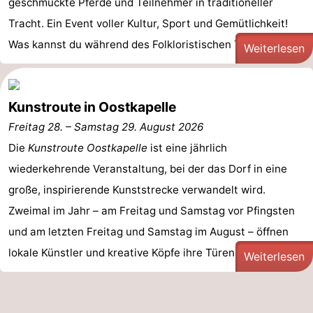
geschmückte Pferde und Teilnehmer in traditioneller
Tracht. Ein Event voller Kultur, Sport und Gemütlichkeit!
Natur
Wetter
Was kannst du während des Folkloristischen Tags in ...
Weiterlesen
Het
Kontakt
Zwin
Kunstroute in Oostkapelle
Freitag 28.
–
Samstag 29. August 2026
Die
Kunstroute Oostkapelle
ist eine jährlich
wiederkehrende Veranstaltung, bei der das Dorf in eine
große, inspirierende Kunststrecke verwandelt wird.
Zweimal im Jahr – am Freitag und Samstag vor Pfingsten
und am letzten Freitag und Samstag im August – öffnen
lokale Künstler und kreative Köpfe ihre Türen, um ihre ...
Weiterlesen