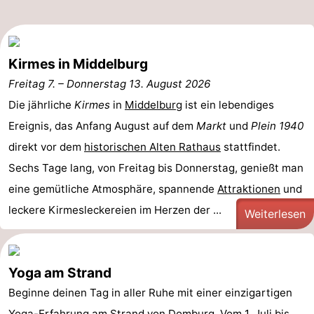
Spielplätze
Bowling
-
Minigolfplätze
Wellness-
Kirmes in Middelburg
Zentren
Dörfer
Freitag 7.
–
Donnerstag 13. August 2026
Die jährliche
Kirmes
in
Middelburg
ist ein lebendiges
&
Natur
Ereignis, das Anfang August auf dem
Markt
und
Plein 1940
Städte
Führungen
direkt vor dem
historischen Alten Rathaus
stattfindet.
Sechs Tage lang, von Freitag bis Donnerstag, genießt man
Sport
eine gemütliche Atmosphäre, spannende
Attraktionen
und
-
leckere Kirmesleckereien im Herzen der ...
Weiterlesen
Schwimmbader
-
Yoga am Strand
Radfahren
-
Beginne deinen Tag in aller Ruhe mit einer einzigartigen
Wandern
-
Yoga-Erfahrung am
Strand
von
Domburg
. Vom 1. Juli bis