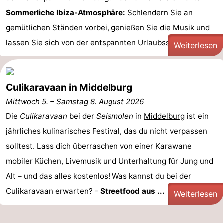
Sommerliche Ibiza-Atmosphäre:
Schlendern Sie an
Sehen
gemütlichen Ständen vorbei, genießen Sie die Musik und
&
-
lassen Sie sich von der entspannten Urlaubsstimmung ...
Weiterlesen
tun
Museen
-
Denkmäler
-
Culikaravaan in Middelburg
Mittwoch 5.
–
Samstag 8. August 2026
Mühlen
-
Die
Culikaravaan
bei der
Seismolen
in
Middelburg
ist ein
Leuchtturme
-
jährliches kulinarisches Festival, das du nicht verpassen
solltest. Lass dich überraschen von einer Karawane
Aussichtspunkte
Attraktionen
mobiler Küchen, Livemusik und Unterhaltung für Jung und
-
Alt – und das alles kostenlos! Was kannst du bei der
Culikaravaan erwarten? -
Streetfood aus ...
Spielplätze
-
Weiterlesen
Indoor-
-