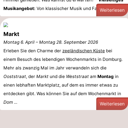
Musikangebot:
Von klassischer Musik und Fado ...
Route
Weiterlesen
-
Markt
Parken
Reisebuchshop
Montag 6. April
–
Montag 28. September 2026
Medizin
Erleben Sie den Charme der
zeeländischen Küste
bei
einem Besuch des lebendigen Wochenmarkts in Domburg.
Adressen
Region
Mehr als zwanzig Mal im Jahr verwandeln sich die
Zeeland
Ooststraat
, der
Markt
und die
Weststraat
am
Montag
in
einen lebhaften Marktplatz, auf dem es immer etwas zu
Schouwen-
entdecken gibt. Was können Sie auf dem Wochenmarkt in
Duiveland
-
Dom ...
Weiterlesen
Renesse
-
Brouwershaven
-