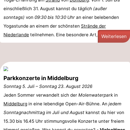
einschließlich 31. August kannst du
täglich (außer
Reiten
-
sonntags)
von
09:30 bis 10:30 Uhr
an einer belebenden
Reitschulen
-
Yogastunde an einem der schönsten
Strände der
Niederlande
teilnehmen. Eine besondere Art, Körper und ...
Golfplatze
-
Weiterlesen
Sportangeln
Mondriaan
Toorop
Essen
Parkkonzerte in Middelburg
Sonntag 5. Juli
–
Sonntag 23. August 2026
und
Veranstaltungen
Jeden Sommer verwandelt sich der
Molenwaterpark
in
trinken
Ringstechen
Middelburg
in eine lebendige Open-Air-Bühne. An
jedem
Sonntagnachmittag im Juli und August
kannst du hier von
Praktisch
15.30 bis 16.45 Uhr stimmungsvolle Konzerte unter freiem
Forum
Himmel genießen. Was kannst du erwarten? -
Vielseitiges