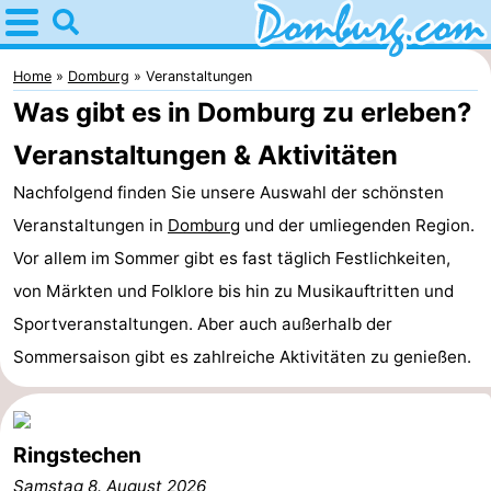
Home
Domburg
Home
Domburg
Veranstaltungen
Was gibt es in Domburg zu erleben?
Tipps
Veranstaltungen & Aktivitäten
Für
Nachfolgend finden Sie unsere Auswahl der schönsten
kindern
Webcam
Veranstaltungen in
Domburg
und der umliegenden Region.
Vor allem im Sommer gibt es fast täglich Festlichkeiten,
Webcam
von Märkten und Folklore bis hin zu Musikauftritten und
Webcam
Sportveranstaltungen. Aber auch außerhalb der
Sommersaison gibt es zahlreiche Aktivitäten zu genießen.
Strand
Übernachten
Appartements
Ringstechen
-
Samstag 8. August 2026