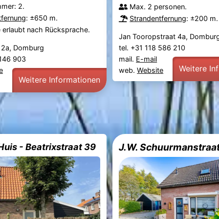
mmer: 2.
Max. 2 personen.
tfernung
: ±650 m.
Strandentfernung
: ±200 m.
e erlaubt nach Rücksprache.
Jan Tooropstraat 4a, Dombur
 2a, Domburg
tel. +31 118 586 210
0 146 903
mail.
E-mail
Weitere In
e
web.
Website
Weitere Informationen
Huis - Beatrixstraat 39
J.W. Schuurmanstraat