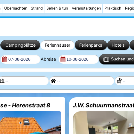
m
Übernachten
Strand
Sehen & tun
Veranstaltungen
Praktisch
Regi
Campingplätze
Ferienhäuser
Ferienparks
Hotels
Abreise
Suchen und 
se - Herenstraat 8
J.W. Schuurmanstraat