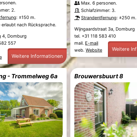
ersonen.
Max. 6 personen.
mmer: 2.
Schlafzimmer: 3.
tfernung
: ±150 m.
Strandentfernung
: ±250 m.
e erlaubt nach Rücksprache.
Wijngaardstraat 3a, Domburg
 4, Domburg
tel. +31 118 583 410
 582 557
mail.
E-mail
Weitere In
web.
Website
Weitere Informationen
e
ng - Trommelweg 6a
Brouwersbuurt 8