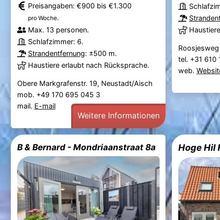
Preisangaben: €900 bis €1.300
Schlafzi
.
Stranden
pro Woche
Max. 13 personen.
Haustier
Schlafzimmer: 6.
Roosjesweg
Strandentfernung
: ±500 m.
tel. +31 61
Haustiere erlaubt nach Rücksprache.
web.
Websit
Obere Markgrafenstr. 19, Neustadt/Aisch
mob. +49 170 695 045 3
mail.
E-mail
Weitere Informationen
B & Bernard - Mondriaanstraat 8a
Hoge Hil 