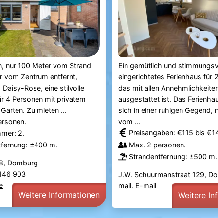
n, nur 100 Meter vom Strand
Ein gemütlich und stimmungsv
r vom Zentrum entfernt,
eingerichtetes Ferienhaus für 
 Daisy-Rose, eine stilvolle
das mit allen Annehmlichkeite
ür 4 Personen mit privatem
ausgestattet ist. Das Ferienha
Garten. Zu mieten ...
sich in einer ruhigen Gegend,
ersonen.
vom ...
Preisangaben: €115 bis €
mmer: 2.
tfernung
: ±400 m.
Max. 2 personen.
Strandentfernung
: ±500 m.
 8, Domburg
0 146 903
J.W. Schuurmanstraat 129, D
e
mail.
E-mail
Weitere Informationen
Weitere In