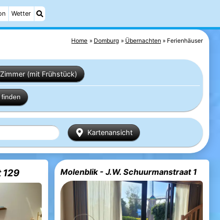
on
Wetter
Home
Domburg
Übernachten
Ferienhäuser
Zimmer (mit Frühstück)
finden
Kartenansicht
 129
Molenblik - J.W. Schuurmanstraat 1