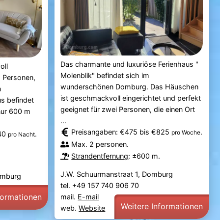
Das charmante und luxuriöse Ferienhaus "
oll
Molenblik" befindet sich im
2 Personen,
wunderschönen Domburg. Das Häuschen
n
ist geschmackvoll eingerichtet und perfekt
us befindet
geeignet für zwei Personen, die einen Ort
 nur 600 m
...
Preisangaben: €475 bis €825
.
pro Woche
140
.
pro Nacht
Max. 2 personen.
Strandentfernung
: ±600 m.
J.W. Schuurmanstraat 1, Domburg
omburg
tel. +49 157 740 906 70
formationen
mail.
E-mail
Weitere Informationen
web.
Website