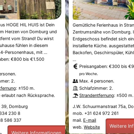
aus HOGE HIL HUIS ist Dein
Gemütliche Ferienhaus in Stra
 im Herzen von Domburg und
Zentrumsnähe von Domburg. 
fernt vom Strand! Du wirst
Erdgeschoss befindet sich ein
zuhause fühlen in diesem
installierte Küche. ausgestatte
4-Personenhaus, mit ...
Backofen, Geschirrspüler, Küh
aben: €800 bis €1.500
...
Preisangaben: €300 bis €
.
ersonen.
pro Woche
mmer: 2.
Max. 4 personen.
tfernung
: ±150 m.
Schlafzimmer: 2.
e erlaubt nach Rücksprache.
Strandentfernung
: ±500 m.
at 39, Domburg
J.W. Schuurmanstraat 75a, D
7 334 230 8
mob. +31 624 972 261
38 586 337
mail.
E-mail
Weitere In
web.
Website
Weitere Informationen
e