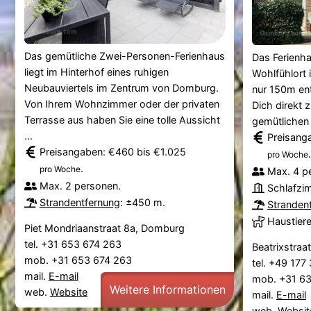
Das gemütliche Zwei-Personen-Ferienhaus
Das Ferienh
liegt im Hinterhof eines ruhigen
Wohlfühlort
Neubauviertels im Zentrum von Domburg.
nur 150m ent
Von Ihrem Wohnzimmer oder der privaten
Dich direkt 
Terrasse aus haben Sie eine tolle Aussicht
gemütlichen 
...
Preisang
Preisangaben: €460 bis €1.025
.
pro Woche
.
pro Woche
Max. 4 p
Max. 2 personen.
Schlafzi
Strandentfernung
: ±450 m.
Stranden
Haustier
Piet Mondriaanstraat 8a, Domburg
tel. +31 653 674 263
Beatrixstra
mob. +31 653 674 263
tel. +49 17
mail.
E-mail
mob. +31 6
Weitere Informationen
web.
Website
mail.
E-mail
web.
Websit