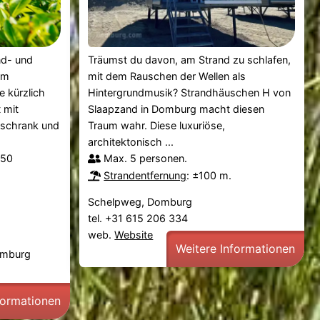
nd- und
Träumst du davon, am Strand zu schlafen,
Im
mit dem Rauschen der Wellen als
e kürzlich
Hintergrundmusik? Strandhäuschen H von
t mit
Slaapzand in Domburg macht diesen
lschrank und
Traum wahr. Diese luxuriöse,
architektonisch ...
950
Max. 5 personen.
Strandentfernung
: ±100 m.
Schelpweg, Domburg
tel. +31 615 206 334
web.
Website
Weitere Informationen
omburg
formationen