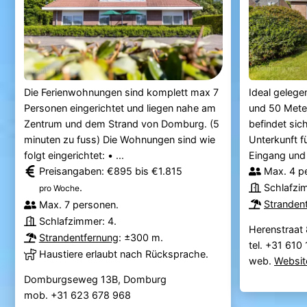
Die Ferienwohnungen sind komplett max 7
Ideal gelege
Personen eingerichtet und liegen nahe am
und 50 Mete
Zentrum und dem Strand von Domburg. (5
befindet sich
minuten zu fuss) Die Wohnungen sind wie
Unterkunft f
folgt eingerichtet: • ...
Eingang und 
Preisangaben: €895 bis €1.815
Max. 4 p
.
Schlafzi
pro Woche
Stranden
Max. 7 personen.
Schlafzimmer: 4.
Herenstraat
Strandentfernung
: ±300 m.
tel. +31 61
Haustiere erlaubt nach Rücksprache.
web.
Websit
Domburgseweg 13B, Domburg
mob. +31 623 678 968