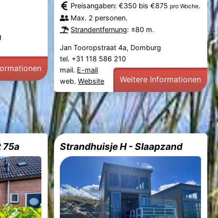
Preisangaben: €350 bis €875
.
pro Woche
Max. 2 personen.
Strandentfernung
: ±80 m.
g
Jan Tooropstraat 4a, Domburg
tel. +31 118 586 210
formationen
mail.
E-mail
Weitere Informationen
web.
Website
 75a
Strandhuisje H - Slaapzand