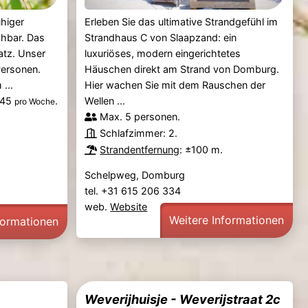
uhiger
Erleben Sie das ultimative Strandgefühl im
chbar. Das
Strandhaus C von Slaapzand: ein
atz. Unser
luxuriöses, modern eingerichtetes
Personen.
Häuschen direkt am Strand von Domburg.
 ...
Hier wachen Sie mit dem Rauschen der
945
.
Wellen ...
pro Woche
Max. 5 personen.
Schlafzimmer: 2.
Strandentfernung
: ±100 m.
Schelpweg, Domburg
tel. +31 615 206 334
web.
Website
Weitere Informationen
formationen
Weverijhuisje - Weverijstraat 2c