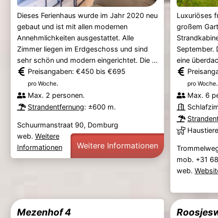
Dieses Ferienhaus wurde im Jahr 2020 neu
Luxuriöses f
gebaut und ist mit allen modernen
großem Gart
Annehmlichkeiten ausgestattet. Alle
Strandkabine
Zimmer liegen im Erdgeschoss und sind
September. D
sehr schön und modern eingerichtet. Die ...
eine überdac
Preisangaben: €450 bis €695
Preisang
.
.
pro Woche
pro Woche
Max. 2 personen.
Max. 6 p
Strandentfernung
: ±600 m.
Schlafzi
Stranden
Schuurmanstraat 90, Domburg
Haustier
web.
Weitere
Weitere Informationen
Informationen
Trommelweg
mob. +31 6
web.
Websit
Mezenhof 4
Roosjes