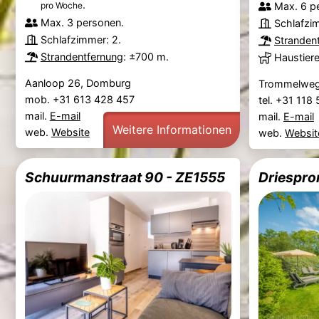
.
pro Woche
Max. 6 p
Max. 3 personen.
Schlafzi
Schlafzimmer: 2.
Stranden
Strandentfernung
: ±700 m.
Haustier
Aanloop 26, Domburg
Trommelweg
mob. +31 613 428 457
tel. +31 118
mail.
E-mail
mail.
E-mail
Weitere Informationen
web.
Website
web.
Websit
Schuurmanstraat 90 - ZE1555
Driespro