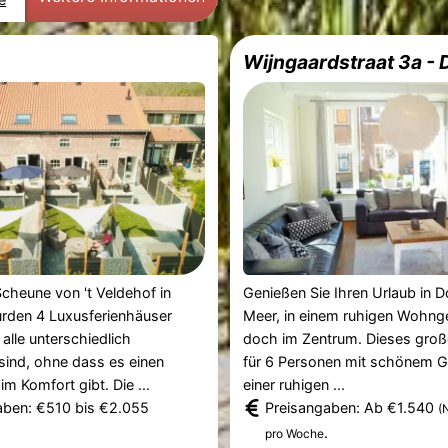
Wijngaardstraat 3a -
 Scheune von 't Veldehof in
Genießen Sie Ihren Urlaub in
den 4 Luxusferienhäuser
Meer, in einem ruhigen Wohng
e alle unterschiedlich
doch im Zentrum. Dieses groß
 sind, ohne dass es einen
für 6 Personen mit schönem Gar
m Komfort gibt. Die ...
einer ruhigen ...
aben: €510 bis €2.055
Preisangaben: Ab €1.540
(
.
pro Woche