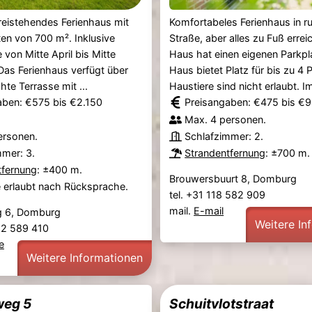
reistehendes Ferienhaus mit
Komfortabeles Ferienhaus in r
en von 700 m². Inklusive
Straße, aber alles zu Fuß errei
 von Mitte April bis Mitte
Haus hat einen eigenen Parkpl
as Ferienhaus verfügt über
Haus bietet Platz für bis zu 4 
hte Terrasse mit ...
Haustiere sind nicht erlaubt. Im
aben: €575 bis €2.150
Preisangaben: €475 bis €
Max. 4 personen.
ersonen.
Schlafzimmer: 2.
mmer: 3.
Strandentfernung
: ±700 m.
tfernung
: ±400 m.
Brouwersbuurt 8, Domburg
e erlaubt nach Rücksprache.
tel. +31 118 582 909
mail.
E-mail
 6, Domburg
Weitere In
82 589 410
e
Weitere Informationen
weg 5
Schuitvlotstraat