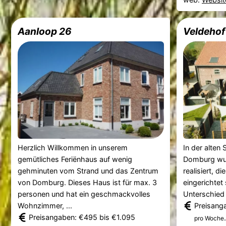
Aanloop 26
Veldehof
Herzlich Willkommen in unserem
In der alten
gemütliches Feriënhaus auf wenig
Domburg wur
gehminuten vom Strand und das Zentrum
realisiert, di
von Domburg. Dieses Haus ist für max. 3
eingerichtet
personen und hat ein geschmackvolles
Unterschied i
Wohnzimmer, ...
Preisang
Preisangaben: €495 bis €1.095
.
pro Woche