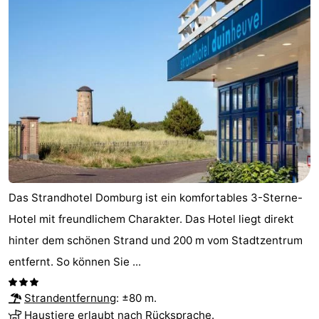
Park
-
Loverendale
Résidence
Campingplätze
Wijngaerde
Ferienhäuser
-
Buitenhof
-
Domburg
Hof
-
Das Strandhotel Domburg ist ein komfortables 3-Sterne-
Domburg
Westhove
Hotels
Hotel mit freundlichem Charakter. Das Hotel liegt direkt
hinter dem schönen Strand und 200 m vom Stadtzentrum
Zimmer
entfernt. So können Sie ...
(mit
Lastminutes
Strandentfernung
: ±80 m.
Frühstück)
Strand
Haustiere erlaubt nach Rücksprache.