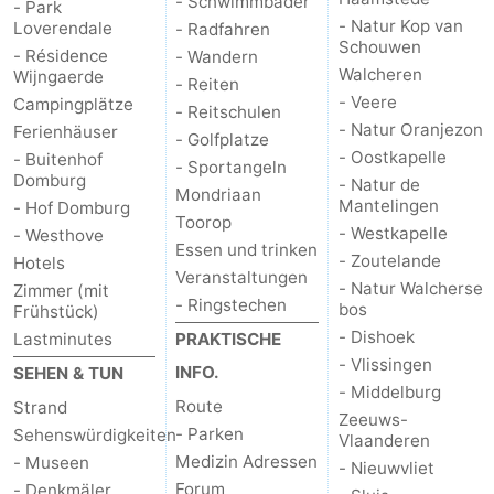
- Schwimmbader
- Park
- Natur Kop van
Loverendale
- Radfahren
Schouwen
- Résidence
- Wandern
Walcheren
Wijngaerde
- Reiten
- Veere
Campingplätze
- Reitschulen
- Natur Oranjezon
Ferienhäuser
- Golfplatze
- Oostkapelle
- Buitenhof
- Sportangeln
Domburg
- Natur de
Mondriaan
Mantelingen
- Hof Domburg
Toorop
- Westkapelle
- Westhove
Essen und trinken
- Zoutelande
Hotels
Veranstaltungen
- Natur Walcherse
Zimmer (mit
- Ringstechen
bos
Frühstück)
- Dishoek
Lastminutes
PRAKTISCHE
- Vlissingen
INFO.
SEHEN & TUN
- Middelburg
Route
Strand
Zeeuws-
- Parken
Sehenswürdigkeiten
Vlaanderen
Medizin Adressen
- Museen
- Nieuwvliet
Forum
- Denkmäler