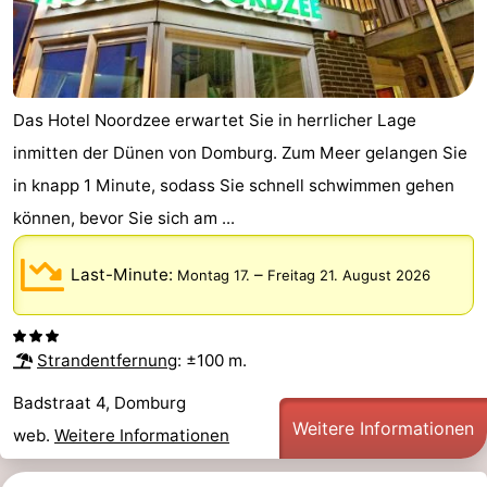
Bruinisse
-
Zierikzee
-
Das Hotel Noordzee erwartet Sie in herrlicher Lage
Natur
-
inmitten der Dünen von Domburg. Zum Meer gelangen Sie
Oosterschelde
Burgh
-
in knapp 1 Minute, sodass Sie schnell schwimmen gehen
können, bevor Sie sich am ...
Haamstede
Natur
Walcheren
Last-Minute:
–
Montag 17.
Freitag 21. August 2026
Kop
-
van
Veere
-
Strandentfernung
: ±100 m.
Schouwen
Natur
-
Badstraat 4, Domburg
Weitere Informationen
Oranjezon
Oostkapelle
-
web.
Weitere Informationen
Natur
-