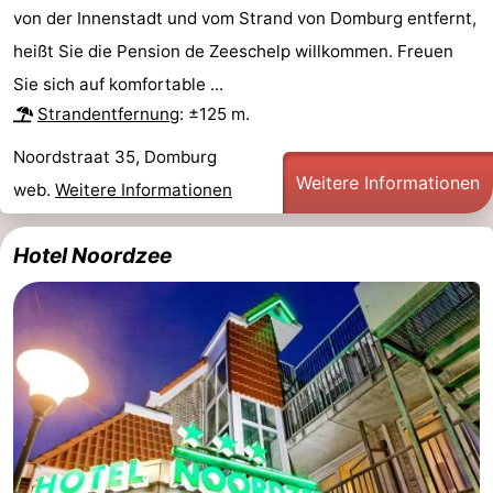
von der Innenstadt und vom Strand von Domburg entfernt,
Route
heißt Sie die Pension de Zeeschelp willkommen. Freuen
Sie sich auf komfortable ...
-
Strandentfernung
: ±125 m.
Parken
Reisebuchshop
Noordstraat 35, Domburg
Weitere Informationen
Medizin
web.
Weitere Informationen
Adressen
Region
Hotel Noordzee
Zeeland
Schouwen-
Duiveland
-
Renesse
-
Brouwershaven
-