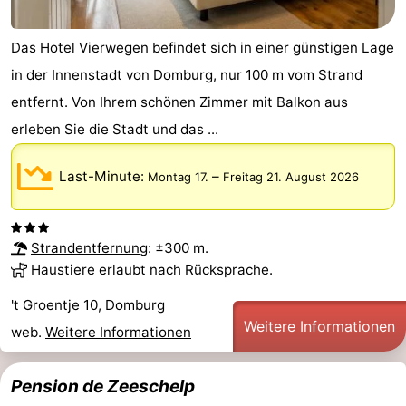
Spielplätze
Bowling
-
Das Hotel Vierwegen befindet sich in einer günstigen Lage
Minigolfplätze
Wellness-
in der Innenstadt von Domburg, nur 100 m vom Strand
entfernt. Von Ihrem schönen Zimmer mit Balkon aus
Zentren
Dörfer
erleben Sie die Stadt und das ...
&
Natur
Last-Minute:
–
Montag 17.
Freitag 21. August 2026
Städte
Führungen
Sport
Strandentfernung
: ±300 m.
Haustiere erlaubt nach Rücksprache.
-
't Groentje 10, Domburg
Schwimmbader
-
Weitere Informationen
web.
Weitere Informationen
Radfahren
-
Pension de Zeeschelp
Wandern
-