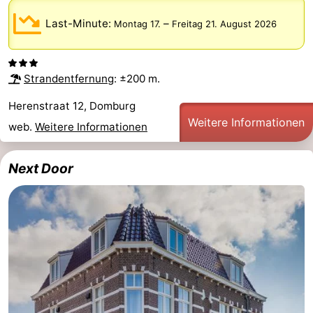
Last-Minute:
–
Montag 17.
Freitag 21. August 2026
Natur
Wetter
Het
Kontakt
Strandentfernung
: ±200 m.
Zwin
Herenstraat 12, Domburg
Weitere Informationen
web.
Weitere Informationen
Next Door