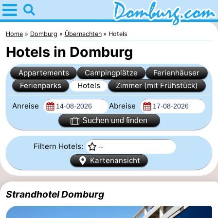
Home
Domburg
Home
Domburg
Übernachten
Hotels
Hotels in Domburg
Tipps
Appartements
Campingplätze
Ferienhäuser
Für
Ferienparks
Hotels
Zimmer (mit Frühstück)
kindern
Webcam
Anreise
Abreise
Webcam
Suchen und finden
Webcam
Filtern Hotels:
Kartenansicht
Strand
Übernachten
Appartements
Strandhotel Domburg
-