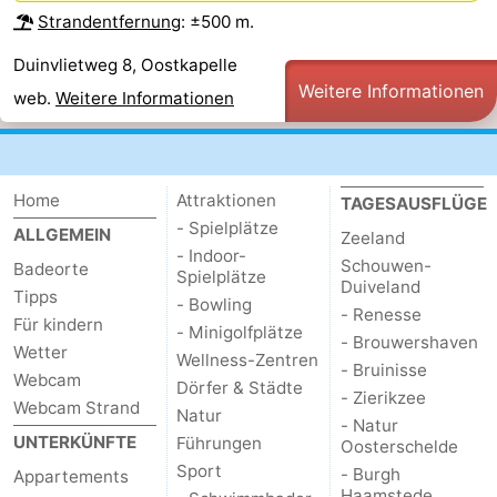
Strandentfernung
: ±500 m.
Duinvlietweg 8, Oostkapelle
Weitere Informationen
web.
Weitere Informationen
Home
Attraktionen
TAGESAUSFLÜGE
- Spielplätze
ALLGEMEIN
Zeeland
- Indoor-
Schouwen-
Badeorte
Spielplätze
Duiveland
Tipps
- Bowling
- Renesse
Für kindern
- Minigolfplätze
- Brouwershaven
Wetter
Wellness-Zentren
- Bruinisse
Webcam
Dörfer & Städte
- Zierikzee
Webcam Strand
Natur
- Natur
UNTERKÜNFTE
Führungen
Oosterschelde
Sport
- Burgh
Appartements
Haamstede