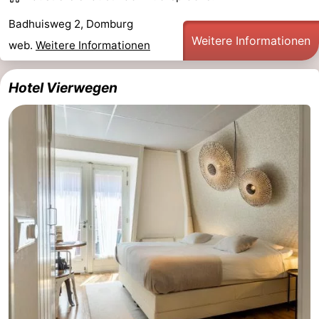
Sehen
Badhuisweg 2, Domburg
Weitere Informationen
web.
Weitere Informationen
&
-
tun
Museen
-
Hotel Vierwegen
Denkmäler
-
Mühlen
-
Leuchtturme
-
Aussichtspunkte
Attraktionen
-
Spielplätze
-
Indoor-
-