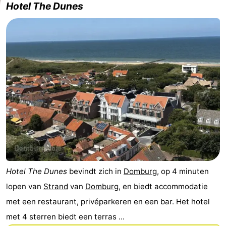
Hotel The Dunes
de
Westkapelle
-
Mantelingen
Zoutelande
-
Natur
-
Walcherse
Dishoek
-
bos
Vlissingen
-
Middelburg
Zeeuws-
Vlaanderen
-
Hotel The Dunes
bevindt zich in
Domburg
, op 4 minuten
Nieuwvliet
-
lopen van
Strand
van
Domburg
, en biedt accommodatie
Sluis
-
met een restaurant, privéparkeren en een bar. Het hotel
met 4 sterren biedt een terras ...
Cadzand
-