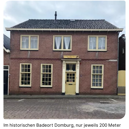
Reiten
-
Reitschulen
-
Golfplatze
-
Sportangeln
Mondriaan
Toorop
Essen
und
Veranstaltungen
trinken
Ringstechen
Praktisch
Im historischen Badeort Domburg, nur jeweils 200 Meter
Forum