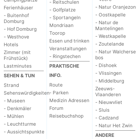
- Reitschulen
- Natur Oranjezon
Ferienhäuser
Reiten
-
- Golfplatze
- Oostkapelle
- Buitenhof
- Sportangeln
Domburg
- Natur de
Reitschulen
-
Mondriaan
Mantelingen
- Hof Domburg
Toorop
- Westkapelle
- Westhove
Golfplatze
-
Essen und trinken
- Zoutelande
Hotels
Veranstaltungen
Sportangeln
Mondriaan
- Natur Walcherse
Zimmer (mit
- Ringstechen
bos
Frühstück)
Toorop
- Dishoek
Lastminutes
PRAKTISCHE
- Vlissingen
INFO.
SEHEN & TUN
Essen
- Middelburg
Route
Strand
Zeeuws-
- Parken
Sehenswürdigkeiten
und
Veranstaltungen
Vlaanderen
Medizin Adressen
- Museen
- Nieuwvliet
trinken
Ringstechen
Forum
- Denkmäler
- Sluis
Reisebuchshop
- Mühlen
- Cadzand
Praktisch
- Leuchtturme
- Natur Het Zwin
- Aussichtspunkte
Forum
ANDERE