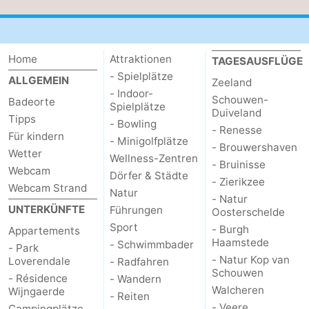
Spielplätze
Bowling
-
Minigolfplätze
Wellness-
Home
Attraktionen
TAGESAUSFLÜGE
- Spielplätze
ALLGEMEIN
Zentren
Dörfer
Zeeland
- Indoor-
Schouwen-
Badeorte
Spielplätze
&
Natur
Duiveland
Tipps
- Bowling
- Renesse
Für kindern
- Minigolfplätze
Städte
Führungen
- Brouwershaven
Wetter
Wellness-Zentren
- Bruinisse
Webcam
Sport
Dörfer & Städte
- Zierikzee
Webcam Strand
Natur
- Natur
-
UNTERKÜNFTE
Führungen
Oosterschelde
Sport
- Burgh
Appartements
Schwimmbader
-
Haamstede
- Schwimmbader
- Park
- Natur Kop van
Loverendale
- Radfahren
Radfahren
-
Schouwen
- Résidence
- Wandern
Walcheren
Wijngaerde
- Reiten
Wandern
-
- Veere
Campingplätze