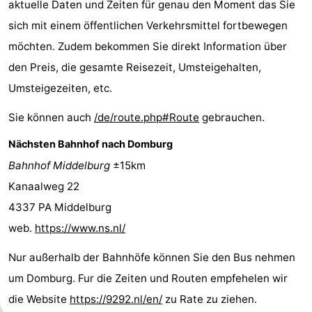
aktuelle Daten und Zeiten für genau den Moment das Sie
Park
-
sich mit einem öffentlichen Verkehrsmittel fortbewegen
möchten. Zudem bekommen Sie direkt Information über
Loverendale
Résidence
Campingplätze
den Preis, die gesamte Reisezeit, Umsteigehalten,
Wijngaerde
Ferienhäuser
Umsteigezeiten, etc.
-
Sie können auch
/de/route.php#Route
gebrauchen.
Buitenhof
-
Nächsten Bahnhof nach Domburg
Bahnhof Middelburg
±15km
Domburg
Hof
-
Kanaalweg 22
Domburg
Westhove
Hotels
4337 PA Middelburg
web.
https://www.ns.nl/
Zimmer
Nur außerhalb der Bahnhöfe können Sie den Bus nehmen
(mit
Lastminutes
um Domburg. Fur die Zeiten und Routen empfehelen wir
Frühstück)
Strand
die Website
https://9292.nl/en/
zu Rate zu ziehen.