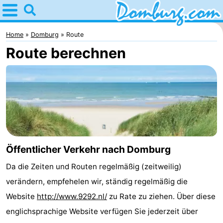
Home
Domburg
Home
Domburg
Route
Route berechnen
Tipps
Für
kindern
Webcam
Webcam
Webcam
Öffentlicher Verkehr nach Domburg
Da die Zeiten und Routen regelmäßig (zeitweilig)
Strand
Übernachten
verändern, empfehelen wir, ständig regelmäßig die
Appartements
Website
http://www.9292.nl/
zu Rate zu ziehen. Über diese
englichsprachige Website verfügen Sie jederzeit über
-