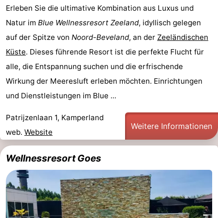
Erleben Sie die ultimative Kombination aus Luxus und
Spielplätze
Bowling
-
Natur im
Blue Wellnessresort Zeeland
, idyllisch gelegen
Minigolfplätze
Wellness-
auf der Spitze von
Noord-Beveland
, an der
Zeeländischen
Küste
. Dieses führende Resort ist die perfekte Flucht für
Zentren
Dörfer
alle, die Entspannung suchen und die erfrischende
&
Natur
Wirkung der Meeresluft erleben möchten. Einrichtungen
und Dienstleistungen im Blue ...
Städte
Führungen
Patrijzenlaan 1, Kamperland
Sport
Weitere Informationen
web.
Website
-
Wellnessresort Goes
Schwimmbader
-
Radfahren
-
Wandern
-