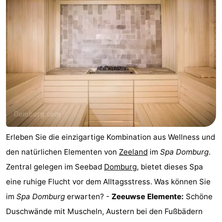
Park
-
Loverendale
Résidence
Campingplätze
Wijngaerde
Ferienhäuser
-
Buitenhof
-
Domburg
Hof
-
Erleben Sie die einzigartige Kombination aus Wellness und
Domburg
Westhove
Hotels
den natürlichen Elementen von
Zeeland
im
Spa Domburg
.
Zentral gelegen im Seebad
Domburg
, bietet dieses Spa
Zimmer
eine ruhige Flucht vor dem Alltagsstress. Was können Sie
(mit
Lastminutes
im
Spa Domburg
erwarten? -
Zeeuwse Elemente:
Schöne
Duschwände mit Muscheln, Austern bei den Fußbädern
Frühstück)
Strand