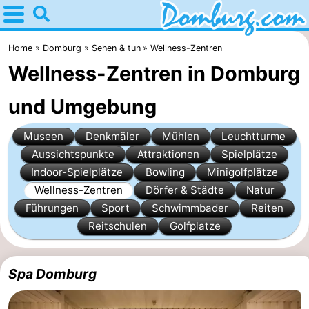
Home
Domburg
Home
Domburg
Sehen & tun
Wellness-Zentren
Wellness-Zentren in Domburg
Tipps
und Umgebung
Für
Museen
Denkmäler
Mühlen
Leuchtturme
kindern
Webcam
Aussichtspunkte
Attraktionen
Spielplätze
Webcam
Indoor-Spielplätze
Bowling
Minigolfplätze
Wellness-Zentren
Dörfer & Städte
Natur
Webcam
Führungen
Sport
Schwimmbader
Reiten
Reitschulen
Golfplatze
Strand
Übernachten
Appartements
Spa Domburg
-