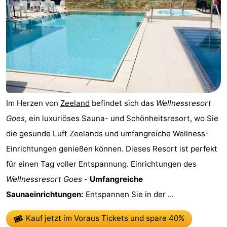
Reiten
-
Reitschulen
-
Golfplatze
-
Sportangeln
Mondriaan
Im Herzen von
Zeeland
befindet sich das
Wellnessresort
Toorop
Goes
, ein luxuriöses Sauna- und Schönheitsresort, wo Sie
Essen
die gesunde Luft Zeelands und umfangreiche Wellness-
Einrichtungen genießen können. Dieses Resort ist perfekt
und
Veranstaltungen
für einen Tag voller Entspannung. Einrichtungen des
trinken
Ringstechen
Wellnessresort Goes
-
Umfangreiche
Saunaeinrichtungen:
Entspannen Sie in der ...
Praktisch
Kauf jetzt im Voraus Tickets
und spare 40%
Forum