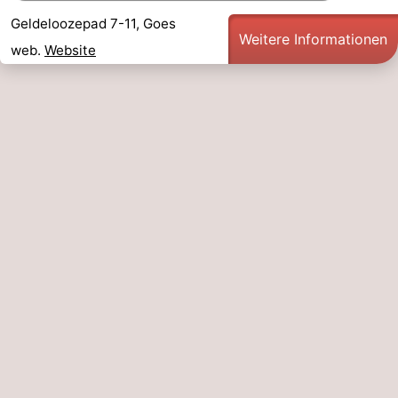
Geldeloozepad 7-11, Goes
Route
Weitere Informationen
web.
Website
-
Parken
Reisebuchshop
Medizin
Adressen
Region
Zeeland
Schouwen-
Duiveland
-
Renesse
-
Brouwershaven
-