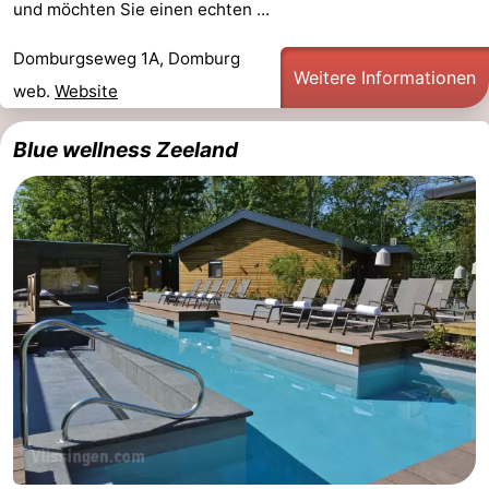
und möchten Sie einen echten ...
Sehen
Domburgseweg 1A, Domburg
Weitere Informationen
&
-
web.
Website
tun
Museen
-
Blue wellness Zeeland
Denkmäler
-
Mühlen
-
Leuchtturme
-
Aussichtspunkte
Attraktionen
-
Spielplätze
-
Indoor-
-