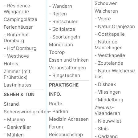
Schouwen
- Résidence
- Wandern
Walcheren
de
Westkapelle
-
Wijngaerde
- Reiten
- Veere
Campingplätze
- Reitschulen
Mantelingen
Zoutelande
-
- Natur Oranjezon
Ferienhäuser
- Golfplatze
- Oostkapelle
- Buitenhof
- Sportangeln
Natur
-
Domburg
- Natur de
Mondriaan
Mantelingen
- Hof Domburg
Toorop
Walcherse
Dishoek
-
- Westkapelle
- Westhove
Essen und trinken
- Zoutelande
Hotels
bos
Vlissingen
-
Veranstaltungen
- Natur Walcherse
Zimmer (mit
- Ringstechen
bos
Frühstück)
Middelburg
Zeeuws-
- Dishoek
Lastminutes
PRAKTISCHE
- Vlissingen
INFO.
SEHEN & TUN
Vlaanderen
-
- Middelburg
Route
Strand
Zeeuws-
Nieuwvliet
-
- Parken
Sehenswürdigkeiten
Vlaanderen
Medizin Adressen
- Museen
- Nieuwvliet
Sluis
-
Forum
- Denkmäler
- Sluis
Reisebuchshop
- Mühlen
Cadzand
-
- Cadzand