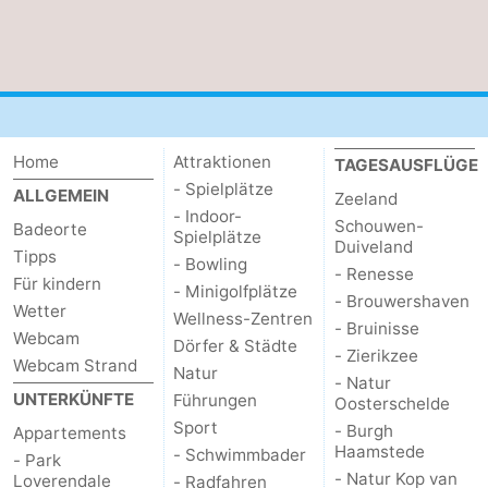
Bruinisse
-
Zierikzee
-
Natur
-
Home
Attraktionen
TAGESAUSFLÜGE
Oosterschelde
Burgh
-
- Spielplätze
ALLGEMEIN
Zeeland
- Indoor-
Schouwen-
Badeorte
Haamstede
Natur
Walcheren
Spielplätze
Duiveland
Tipps
- Bowling
- Renesse
Kop
-
Für kindern
- Minigolfplätze
- Brouwershaven
Wetter
Wellness-Zentren
- Bruinisse
van
Veere
-
Webcam
Dörfer & Städte
- Zierikzee
Webcam Strand
Natur
Schouwen
Natur
-
- Natur
UNTERKÜNFTE
Führungen
Oosterschelde
Sport
Oranjezon
Oostkapelle
-
- Burgh
Appartements
Haamstede
- Schwimmbader
- Park
- Natur Kop van
Natur
-
Loverendale
- Radfahren