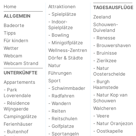
Home
Attraktionen
TAGESAUSFLÜGE
Natur
Wetter
- Spielplätze
ALLGEMEIN
Zeeland
- Indoor-
Schouwen-
Badeorte
Het
Kontakt
Spielplätze
Duiveland
Tipps
- Bowling
- Renesse
Zwin
Für kindern
- Minigolfplätze
- Brouwershaven
Wetter
Wellness-Zentren
- Bruinisse
Webcam
Dörfer & Städte
- Zierikzee
Webcam Strand
Natur
- Natur
UNTERKÜNFTE
Führungen
Oosterschelde
Sport
- Burgh
Appartements
Haamstede
- Schwimmbader
- Park
- Natur Kop van
Loverendale
- Radfahren
Schouwen
- Résidence
- Wandern
Walcheren
Wijngaerde
- Reiten
- Veere
Campingplätze
- Reitschulen
- Natur Oranjezon
Ferienhäuser
- Golfplatze
- Oostkapelle
- Buitenhof
- Sportangeln