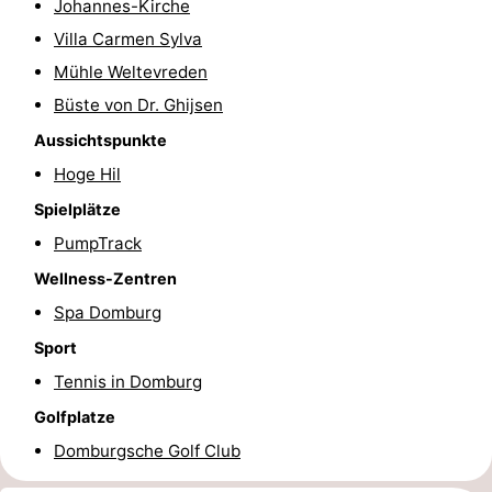
Johannes-Kirche
Route
Villa Carmen Sylva
Mühle Weltevreden
-
Büste von Dr. Ghijsen
Parken
Reisebuchshop
Aussichtspunkte
Hoge Hil
Medizin
Spielplätze
Adressen
Region
PumpTrack
Wellness-Zentren
Zeeland
Spa Domburg
Schouwen-
Sport
Duiveland
-
Tennis in Domburg
Golfplatze
Renesse
-
Domburgsche Golf Club
Brouwershaven
-