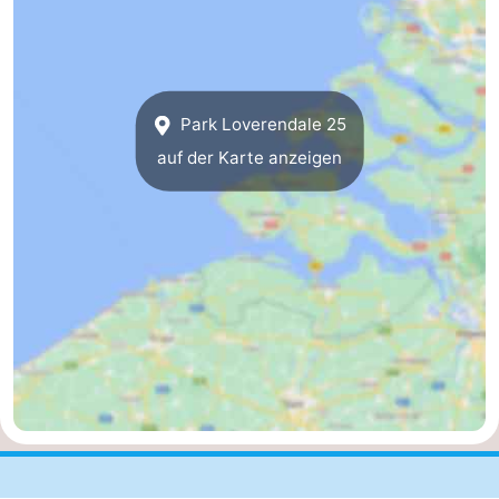
de
Westkapelle
-
Mantelingen
Zoutelande
-
Park Loverendale 25
Natur
-
auf der Karte anzeigen
Walcherse
Dishoek
-
bos
Vlissingen
-
Middelburg
Zeeuws-
Vlaanderen
-
Nieuwvliet
-
Sluis
-
Cadzand
-