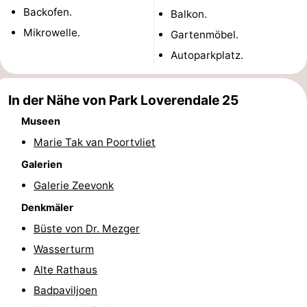
Backofen.
Balkon.
Reiten
-
Mikrowelle.
Gartenmöbel.
Reitschulen
-
Autoparkplatz.
Golfplatze
-
In der Nähe von Park Loverendale 25
Sportangeln
Mondriaan
Museen
Marie Tak van Poortvliet
Toorop
Galerien
Essen
Galerie Zeevonk
und
Veranstaltungen
Denkmäler
Büste von Dr. Mezger
trinken
Ringstechen
Wasserturm
Praktisch
Alte Rathaus
Badpaviljoen
Forum