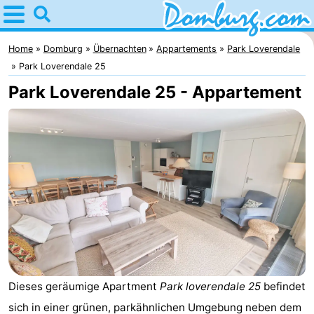
Home
Domburg
Home
Domburg
Übernachten
Appartements
Park Loverendale
Park Loverendale 25
Tipps
Park Loverendale 25 - Appartement
Für
kindern
Webcam
Webcam
Webcam
Strand
Übernachten
Appartements
Dieses geräumige Apartment
Park loverendale 25
befindet
-
sich in einer grünen, parkähnlichen Umgebung neben dem