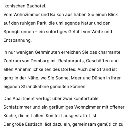
ikonischen Badhotel.
Park
-
Vom Wohnzimmer und Balkon aus haben Sie einen Blick
Loverendale
Résidence
Campingplätze
auf den ruhigen Park, die umliegende Natur und den
Springbrunnen – ein sofortiges Gefühl von Weite und
Wijngaerde
Ferienhäuser
Entspannung.
-
In nur wenigen Gehminuten erreichen Sie das charmante
Buitenhof
-
Zentrum von Domburg mit Restaurants, Geschäften und
allen Annehmlichkeiten des Dorfes. Auch der Strand ist
Domburg
Hof
-
ganz in der Nähe, wo Sie Sonne, Meer und Dünen in Ihrer
Domburg
Westhove
Hotels
eigenen Strandkabine genießen können!
Zimmer
Das Apartment verfügt über zwei komfortable
Schlafzimmer und ein geräumiges Wohnzimmer mit offener
(mit
Lastminutes
Küche, die mit allem Komfort ausgestattet ist.
Frühstück)
Strand
Der große Esstisch lädt dazu ein, gemeinsam gemütlich zu