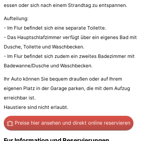
essen oder sich nach einem Strandtag zu entspannen.
Sehen
Aufteilung:
&
-
- Im Flur befindet sich eine separate Toilette.
tun
Museen
-
- Das Hauptschlafzimmer verfügt über ein eigenes Bad mit
Dusche, Toilette und Waschbecken.
Denkmäler
-
- Im Flur befindet sich zudem ein zweites Badezimmer mit
Mühlen
-
Badewanne/Dusche und Waschbecken.
Ihr Auto können Sie bequem draußen oder auf Ihrem
Leuchtturme
-
eigenen Platz in der Garage parken, die mit dem Aufzug
Aussichtspunkte
Attraktionen
erreichbar ist.
Haustiere sind nicht erlaubt.
-
Spielplätze
-
Preise hier ansehen
und direkt online reservieren
Indoor-
-
Fur Information und Reservierungen