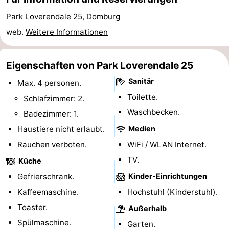
Spielplätze
Bowling
-
Park Loverendale 25, Domburg
web.
Weitere Informationen
Minigolfplätze
Wellness-
Zentren
Dörfer
Eigenschaften von Park Loverendale 25
Sanitär
Max. 4 personen.
&
Natur
Toilette.
Schlafzimmer: 2.
Städte
Führungen
Waschbecken.
Badezimmer: 1.
Haustiere nicht erlaubt.
Medien
Sport
Rauchen verboten.
WiFi / WLAN Internet.
-
TV.
Küche
Schwimmbader
-
Gefrierschrank.
Kinder-Einrichtungen
Kaffeemaschine.
Hochstuhl (Kinderstuhl).
Radfahren
-
Toaster.
Außerhalb
Wandern
-
Spülmaschine.
Garten.