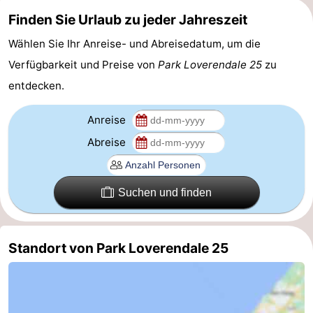
Finden Sie Urlaub zu jeder Jahreszeit
Bruinisse
-
Wählen Sie Ihr Anreise- und Abreisedatum, um die
Zierikzee
-
Verfügbarkeit und Preise von
Park Loverendale 25
zu
entdecken.
Natur
-
Oosterschelde
Burgh
-
Anreise
Abreise
Haamstede
Natur
Walcheren
Kop
-
Suchen und finden
van
Veere
-
Schouwen
Natur
-
Standort von Park Loverendale 25
Oranjezon
Oostkapelle
-
Natur
-