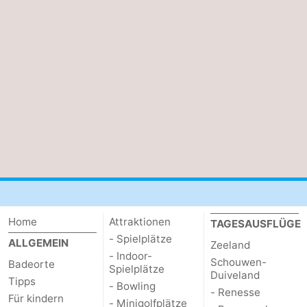
Natur
Wetter
Het
Kontakt
Zwin
Home
Attraktionen
TAGESAUSFLÜGE
- Spielplätze
ALLGEMEIN
Zeeland
- Indoor-
Schouwen-
Badeorte
Spielplätze
Duiveland
Tipps
- Bowling
- Renesse
Für kindern
- Minigolfplätze