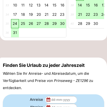
10
11
12
13
14
15
16
14
15
16
17
33
38
Route
17
18
19
20
21
22
23
21
22
23
24
34
39
-
24
25
26
27
28
29
30
28
29
30
35
40
Parken
Reisebuchshop
31
36
Medizin
Adressen
Region
Zeeland
Finden Sie Urlaub zu jeder Jahreszeit
Schouwen-
Wählen Sie Ihr Anreise- und Abreisedatum, um die
Verfügbarkeit und Preise von
Prinseweg - ZE1296
zu
Duiveland
-
entdecken.
Renesse
-
Anreise
Brouwershaven
-