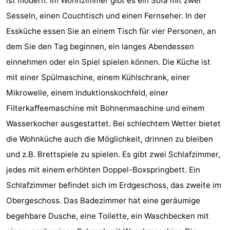
ist modern. Im Wohnzimmer gibt es ein Sofa mit zwei
Sehen
Sesseln, einen Couchtisch und einen Fernseher. In der
Essküche essen Sie an einem Tisch für vier Personen, an
&
-
dem Sie den Tag beginnen, ein langes Abendessen
tun
Museen
-
einnehmen oder ein Spiel spielen können. Die Küche ist
mit einer Spülmaschine, einem Kühlschrank, einer
Denkmäler
-
Mikrowelle, einem Induktionskochfeld, einer
Mühlen
-
Filterkaffeemaschine mit Bohnenmaschine und einem
Wasserkocher ausgestattet. Bei schlechtem Wetter bietet
Leuchtturme
-
die Wohnküche auch die Möglichkeit, drinnen zu bleiben
Aussichtspunkte
Attraktionen
und z.B. Brettspiele zu spielen. Es gibt zwei Schlafzimmer,
jedes mit einem erhöhten Doppel-Boxspringbett. Ein
-
Schlafzimmer befindet sich im Erdgeschoss, das zweite im
Spielplätze
-
Obergeschoss. Das Badezimmer hat eine geräumige
begehbare Dusche, eine Toilette, ein Waschbecken mit
Indoor-
-