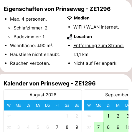
Eigenschaften von Prinseweg - ZE1296
Reiten
-
Medien
Max. 4 personen.
Reitschulen
-
WiFi / WLAN Internet.
Schlafzimmer: 2.
Golfplatze
-
Badezimmer: 1.
Location
Wohnfläche: ±90 m².
Entfernung zum Strand:
Sportangeln
Mondriaan
Haustiere nicht erlaubt.
±1,1 km.
Toorop
Rauchen verboten.
Nicht auf Ferienpark.
Essen
Kalender von Prinseweg - ZE1296
und
Veranstaltungen
August 2026
September 
trinken
Ringstechen
W
Mo
Di
Mi
Do
Fr
Sa
So
W
Mo
Di
Mi
Do
Praktisch
1
2
1
2
3
31
36
3
4
5
6
7
8
9
7
8
9
10
32
37
Forum