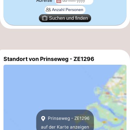
Abreise
Bruinisse
-
Suchen und finden
Zierikzee
-
Natur
-
Oosterschelde
Burgh
-
Standort von Prinseweg - ZE1296
Haamstede
Natur
Walcheren
Kop
-
van
Veere
-
Schouwen
Natur
-
Oranjezon
Oostkapelle
-
Prinseweg - ZE1296
auf der Karte anzeigen
Natur
-