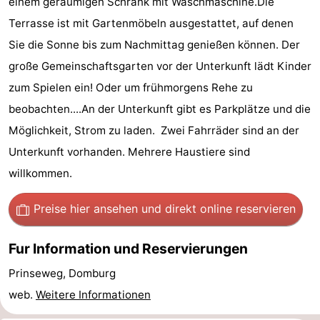
einem geräumigen Schrank mit Waschmaschine.Die
Spielplätze
Bowling
-
Terrasse ist mit Gartenmöbeln ausgestattet, auf denen
Sie die Sonne bis zum Nachmittag genießen können. Der
Minigolfplätze
Wellness-
große Gemeinschaftsgarten vor der Unterkunft lädt Kinder
Zentren
Dörfer
zum Spielen ein! Oder um frühmorgens Rehe zu
beobachten....An der Unterkunft gibt es Parkplätze und die
&
Natur
Möglichkeit, Strom zu laden. Zwei Fahrräder sind an der
Städte
Führungen
Unterkunft vorhanden. Mehrere Haustiere sind
willkommen.
Sport
Preise hier ansehen
und direkt online reservieren
-
Schwimmbader
-
Fur Information und Reservierungen
Prinseweg, Domburg
Radfahren
-
web.
Weitere Informationen
Wandern
-