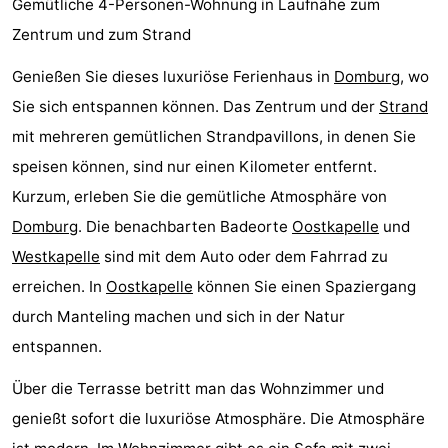
Gemütliche 4-Personen-Wohnung in Laufnähe zum
Park
-
Zentrum und zum Strand
Loverendale
Résidence
Campingplätze
Genießen Sie dieses luxuriöse Ferienhaus in
Domburg
, wo
Sie sich entspannen können. Das Zentrum und der
Strand
Wijngaerde
Ferienhäuser
mit mehreren gemütlichen Strandpavillons, in denen Sie
-
speisen können, sind nur einen Kilometer entfernt.
Kurzum, erleben Sie die gemütliche Atmosphäre von
Buitenhof
-
Domburg
. Die benachbarten Badeorte
Oostkapelle
und
Domburg
Hof
-
Westkapelle
sind mit dem Auto oder dem Fahrrad zu
erreichen. In
Oostkapelle
können Sie einen Spaziergang
Domburg
Westhove
Hotels
durch Manteling machen und sich in der Natur
Zimmer
entspannen.
(mit
Lastminutes
Über die Terrasse betritt man das Wohnzimmer und
genießt sofort die luxuriöse Atmosphäre. Die Atmosphäre
Frühstück)
Strand