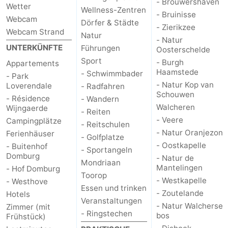
- Brouwershaven
Wetter
Wellness-Zentren
- Bruinisse
Webcam
Dörfer & Städte
- Zierikzee
Webcam Strand
Natur
- Natur
UNTERKÜNFTE
Führungen
Oosterschelde
Sport
- Burgh
Appartements
Haamstede
- Schwimmbader
- Park
- Natur Kop van
Loverendale
- Radfahren
Schouwen
- Résidence
- Wandern
Walcheren
Wijngaerde
- Reiten
- Veere
Campingplätze
- Reitschulen
- Natur Oranjezon
Ferienhäuser
- Golfplatze
- Oostkapelle
- Buitenhof
- Sportangeln
Domburg
- Natur de
Mondriaan
Mantelingen
- Hof Domburg
Toorop
- Westkapelle
- Westhove
Essen und trinken
- Zoutelande
Hotels
Veranstaltungen
- Natur Walcherse
Zimmer (mit
- Ringstechen
bos
Frühstück)