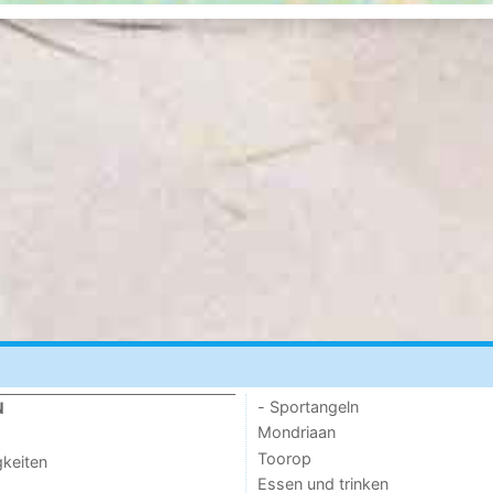
- Sportangeln
N
Mondriaan
Toorop
keiten
Essen und trinken