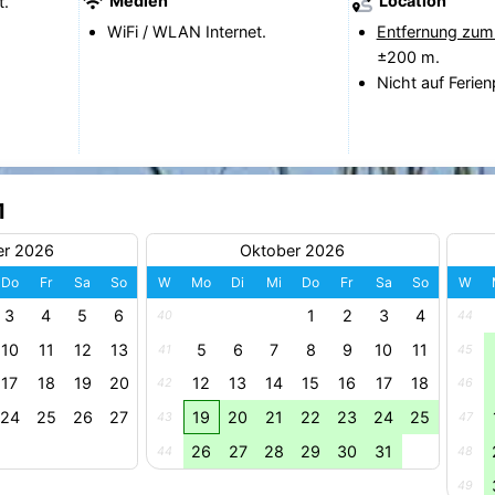
Medien
Location
t.
WiFi / WLAN Internet.
Entfernung zum
±200 m.
Nicht auf Ferien
1
er 2026
Oktober 2026
Do
Fr
Sa
So
W
Mo
Di
Mi
Do
Fr
Sa
So
W
3
4
5
6
1
2
3
4
40
44
10
11
12
13
5
6
7
8
9
10
11
41
45
17
18
19
20
12
13
14
15
16
17
18
42
46
24
25
26
27
19
20
21
22
23
24
25
43
47
26
27
28
29
30
31
44
48
49