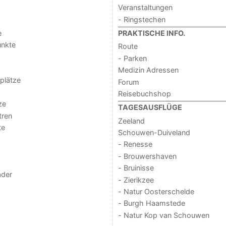
Veranstaltungen
- Ringstechen
e
PRAKTISCHE INFO.
unkte
Route
- Parken
Medizin Adressen
lplätze
Forum
Reisebuchshop
ze
TAGESAUSFLÜGE
tren
Zeeland
te
Schouwen-Duiveland
- Renesse
- Brouwershaven
- Bruinisse
der
- Zierikzee
- Natur Oosterschelde
- Burgh Haamstede
- Natur Kop van Schouwen