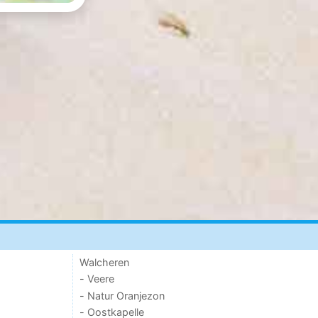
Walcheren
- Veere
- Natur Oranjezon
- Oostkapelle