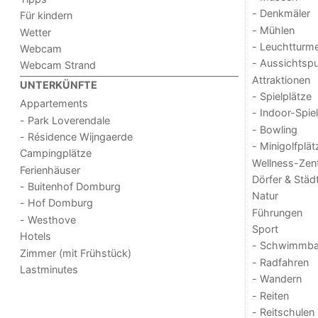
- Denkmäler
Für kindern
- Mühlen
Wetter
- Leuchtturm
Webcam
- Aussichtsp
Webcam Strand
Attraktionen
UNTERKÜNFTE
- Spielplätze
Appartements
- Indoor-Spie
- Park Loverendale
- Bowling
- Résidence Wijngaerde
- Minigolfplät
Campingplätze
Wellness-Zen
Ferienhäuser
Dörfer & Städ
- Buitenhof Domburg
Natur
- Hof Domburg
Führungen
- Westhove
Sport
Hotels
- Schwimmba
Zimmer (mit Frühstück)
- Radfahren
Lastminutes
- Wandern
- Reiten
- Reitschulen