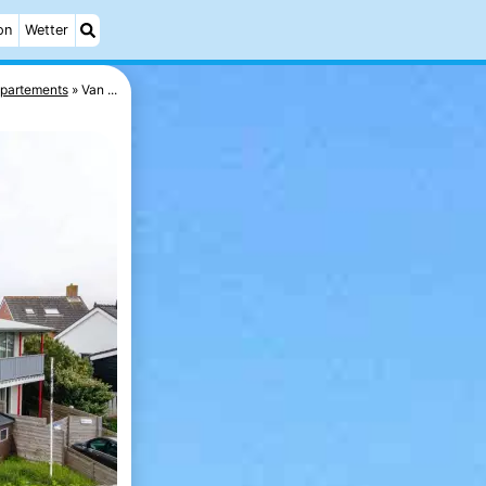
on
Wetter
partements
Van ...