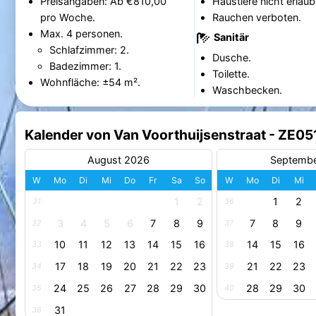
Preisangaben: Ab €810,00
Haustiere nicht erlaub
pro Woche.
Rauchen verboten.
Max. 4 personen.
Sanitär
Schlafzimmer: 2.
Dusche.
Badezimmer: 1.
Toilette.
Wohnfläche: ±54 m².
Waschbecken.
Kalender von Van Voorthuijsenstraat - ZE05
August 2026
Septemb
W
Mo
Di
Mi
Do
Fr
Sa
So
W
Mo
Di
Mi
1
2
1
2
31
36
3
4
5
6
7
8
9
7
8
9
32
37
10
11
12
13
14
15
16
14
15
16
33
38
17
18
19
20
21
22
23
21
22
23
34
39
24
25
26
27
28
29
30
28
29
30
35
40
31
36