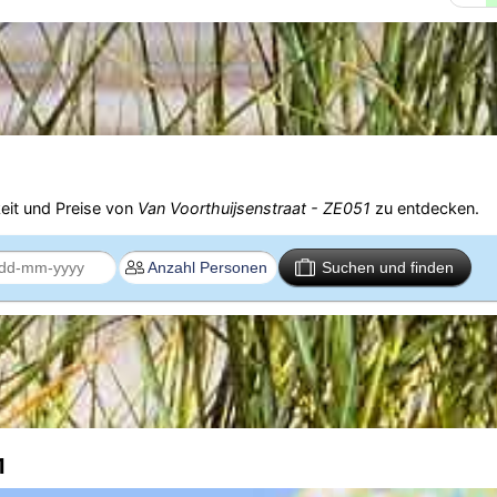
eit und Preise von
Van Voorthuijsenstraat - ZE051
zu entdecken.
Suchen und finden
1