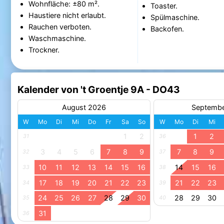
Wohnfläche: ±80 m².
Toaster.
Haustiere nicht erlaubt.
Spülmaschine.
Rauchen verboten.
Backofen.
Waschmaschine.
Trockner.
Kalender von 't Groentje 9A - DO43
August 2026
Septemb
W
Mo
Di
Mi
Do
Fr
Sa
So
W
Mo
Di
Mi
1
2
1
2
31
36
3
4
5
6
7
8
9
7
8
9
32
37
10
11
12
13
14
15
16
14
15
16
33
38
17
18
19
20
21
22
23
21
22
23
34
39
24
25
26
27
28
29
30
28
29
30
35
40
31
36