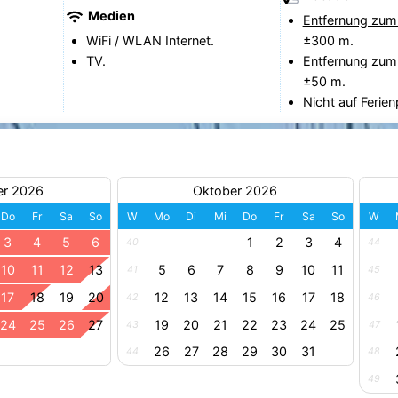
Medien
Entfernung zum
WiFi / WLAN Internet.
±300 m.
TV.
Entfernung zum
±50 m.
Nicht auf Ferien
er 2026
Oktober 2026
Do
Fr
Sa
So
W
Mo
Di
Mi
Do
Fr
Sa
So
W
3
4
5
6
1
2
3
4
40
44
10
11
12
13
5
6
7
8
9
10
11
41
45
17
18
19
20
12
13
14
15
16
17
18
42
46
24
25
26
27
19
20
21
22
23
24
25
43
47
26
27
28
29
30
31
44
48
49