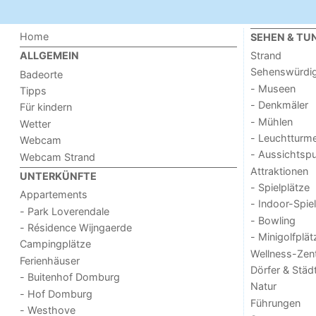
Home
SEHEN & TU
Strand
ALLGEMEIN
Sehenswürdig
Badeorte
- Museen
Tipps
- Denkmäler
Für kindern
- Mühlen
Wetter
- Leuchtturm
Webcam
- Aussichtsp
Webcam Strand
Attraktionen
UNTERKÜNFTE
- Spielplätze
Appartements
- Indoor-Spie
- Park Loverendale
- Bowling
- Résidence Wijngaerde
- Minigolfplät
Campingplätze
Wellness-Zen
Ferienhäuser
Dörfer & Städ
- Buitenhof Domburg
Natur
- Hof Domburg
Führungen
- Westhove