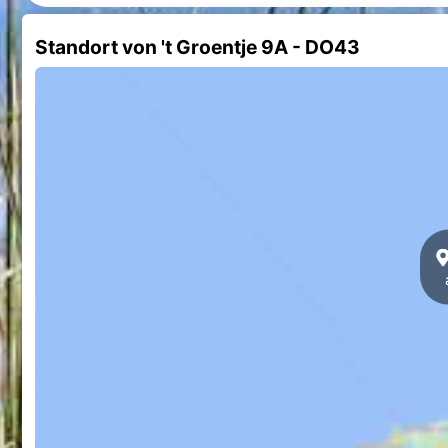
Standort von 't Groentje 9A - DO43