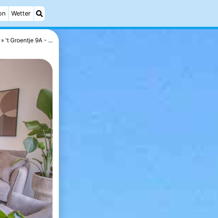
on
Wetter
't Groentje 9A - ...