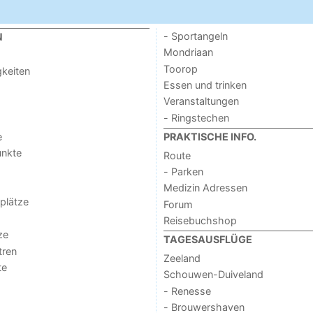
- Sportangeln
N
Mondriaan
Toorop
keiten
Essen und trinken
Veranstaltungen
- Ringstechen
e
PRAKTISCHE INFO.
unkte
Route
- Parken
Medizin Adressen
lplätze
Forum
Reisebuchshop
ze
TAGESAUSFLÜGE
tren
Zeeland
te
Schouwen-Duiveland
- Renesse
- Brouwershaven