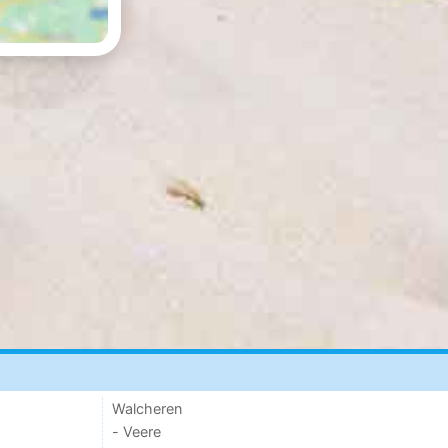
Walcheren
- Veere