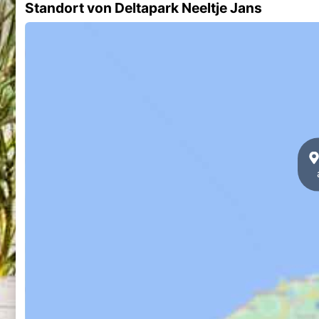
Standort von Deltapark Neeltje Jans