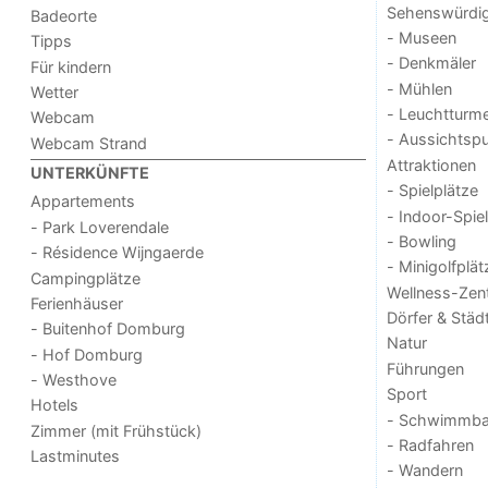
Sehenswürdig
Badeorte
- Museen
Tipps
- Denkmäler
Für kindern
- Mühlen
Wetter
- Leuchtturm
Webcam
- Aussichtsp
Webcam Strand
Attraktionen
UNTERKÜNFTE
- Spielplätze
Appartements
- Indoor-Spie
- Park Loverendale
- Bowling
- Résidence Wijngaerde
- Minigolfplät
Campingplätze
Wellness-Zen
Ferienhäuser
Dörfer & Städ
- Buitenhof Domburg
Natur
- Hof Domburg
Führungen
- Westhove
Sport
Hotels
- Schwimmba
Zimmer (mit Frühstück)
- Radfahren
Lastminutes
- Wandern