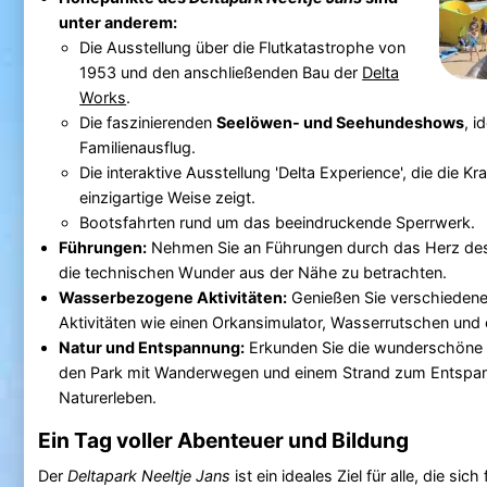
unter anderem:
Die Ausstellung über die Flutkatastrophe von
1953 und den anschließenden Bau der
Delta
Works
.
Die faszinierenden
Seelöwen- und Seehundeshows
, i
Familienausflug.
Die interaktive Ausstellung 'Delta Experience', die die K
einzigartige Weise zeigt.
Bootsfahrten rund um das beeindruckende Sperrwerk.
Führungen:
Nehmen Sie an Führungen durch das Herz des 
die technischen Wunder aus der Nähe zu betrachten.
Wasserbezogene Aktivitäten:
Genießen Sie verschieden
Aktivitäten wie einen Orkansimulator, Wasserrutschen un
Natur und Entspannung:
Erkunden Sie die wunderschöne
den Park mit Wanderwegen und einem Strand zum Entspa
Naturerleben.
Ein Tag voller Abenteuer und Bildung
Der
Deltapark Neeltje Jans
ist ein ideales Ziel für alle, die sic