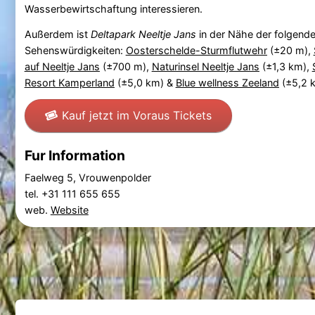
Wasserbewirtschaftung interessieren.
Außerdem ist
Deltapark Neeltje Jans
in der Nähe der folgend
Sehenswürdigkeiten:
Oosterschelde-Sturmflutwehr
(±20 m),
auf Neeltje Jans
(±700 m),
Naturinsel Neeltje Jans
(±1,3 km),
Resort Kamperland
(±5,0 km) &
Blue wellness Zeeland
(±5,2 
Kauf jetzt im Voraus Tickets
Fur Information
Faelweg 5, Vrouwenpolder
tel. +31 111 655 655
web.
Website