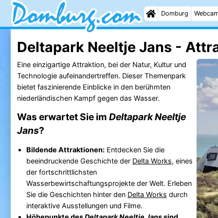
Domburg
Webca
Deltapark Neeltje Jans - Attr
Eine einzigartige Attraktion, bei der Natur, Kultur und
Technologie aufeinandertreffen. Dieser Themenpark
bietet faszinierende Einblicke in den berühmten
niederländischen Kampf gegen das Wasser.
Was erwartet Sie im
Deltapark Neeltje
Jans
?
Bildende Attraktionen:
Entdecken Sie die
beeindruckende Geschichte der
Delta Works
, eines
der fortschrittlichsten
Wasserbewirtschaftungsprojekte der Welt. Erleben
Sie die Geschichten hinter den
Delta Works
durch
interaktive Ausstellungen und Filme.
Höhepunkte des
Deltapark Neeltje Jans
sind