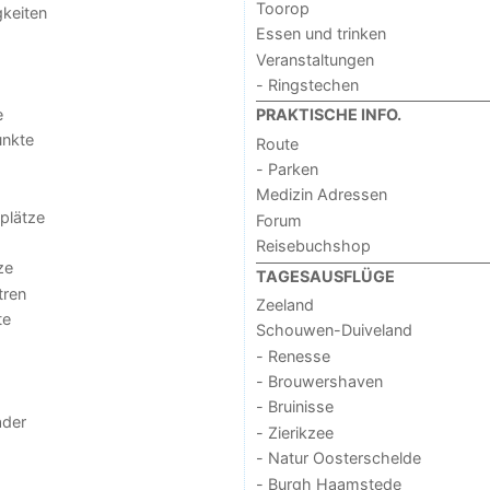
Toorop
keiten
Essen und trinken
Veranstaltungen
- Ringstechen
e
PRAKTISCHE INFO.
unkte
Route
- Parken
Medizin Adressen
lplätze
Forum
Reisebuchshop
ze
TAGESAUSFLÜGE
tren
Zeeland
te
Schouwen-Duiveland
- Renesse
- Brouwershaven
- Bruinisse
der
- Zierikzee
- Natur Oosterschelde
- Burgh Haamstede