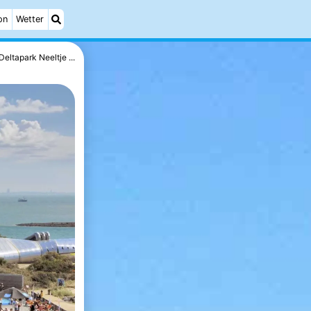
on
Wetter
Deltapark Neeltje ...