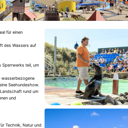
deal für einen
raft des Wassers auf
Sperrwerks teil, um
e wasserbezogene
d eine Seehundeshow.
 Landschaft rund um
nnen und
h für Technik, Natur und