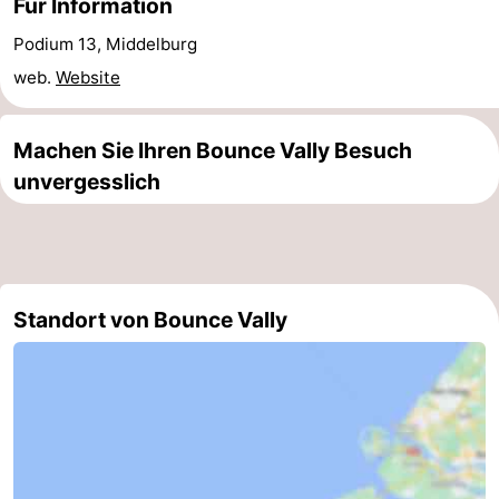
Fur Information
Sehen
Podium 13, Middelburg
web.
Website
&
-
tun
Museen
-
Machen Sie Ihren Bounce Vally Besuch
unvergesslich
Denkmäler
-
Mühlen
-
Leuchtturme
-
Standort von Bounce Vally
Aussichtspunkte
Attraktionen
-
Spielplätze
-
Indoor-
-