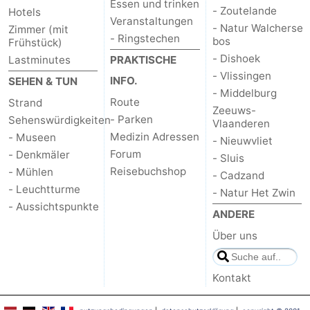
Essen und trinken
- Zoutelande
Hotels
Veranstaltungen
Bruinisse
-
- Natur Walcherse
Zimmer (mit
- Ringstechen
bos
Frühstück)
Zierikzee
-
- Dishoek
Lastminutes
PRAKTISCHE
- Vlissingen
INFO.
SEHEN & TUN
Natur
-
- Middelburg
Route
Strand
Zeeuws-
Oosterschelde
Burgh
-
- Parken
Sehenswürdigkeiten
Vlaanderen
Medizin Adressen
- Museen
- Nieuwvliet
Haamstede
Natur
Walcheren
Forum
- Denkmäler
- Sluis
Reisebuchshop
- Mühlen
- Cadzand
Kop
-
- Leuchtturme
- Natur Het Zwin
- Aussichtspunkte
van
Veere
-
ANDERE
Über uns
Schouwen
Natur
-
Oranjezon
Oostkapelle
-
Kontakt
Natur
-