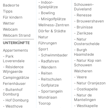
- Indoor-
Schouwen-
Badeorte
Spielplätze
Route
Duiveland
Tipps
- Bowling
- Renesse
Für kindern
-
- Minigolfplätze
- Brouwershaven
Wetter
Wellness-Zentren
- Bruinisse
Webcam
Parken
Reisebuchshop
Dörfer & Städte
- Zierikzee
Webcam Strand
Natur
- Natur
Medizin
UNTERKÜNFTE
Führungen
Oosterschelde
Sport
- Burgh
Appartements
Adressen
Region
Haamstede
- Schwimmbader
- Park
- Natur Kop van
Loverendale
- Radfahren
Zeeland
Schouwen
- Résidence
- Wandern
Walcheren
Wijngaerde
Schouwen-
- Reiten
- Veere
Campingplätze
- Reitschulen
- Natur Oranjezon
Ferienhäuser
Duiveland
-
- Golfplatze
- Oostkapelle
- Buitenhof
- Sportangeln
Domburg
Renesse
-
- Natur de
Mondriaan
Mantelingen
- Hof Domburg
Toorop
Brouwershaven
-
- Westkapelle
- Westhove