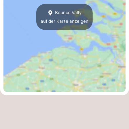
Spielplätze
Bowling
-
Bounce Vally
Minigolfplätze
Wellness-
auf der Karte anzeigen
Zentren
Dörfer
&
Natur
Städte
Führungen
Sport
-
Schwimmbader
-
Radfahren
-
Wandern
-