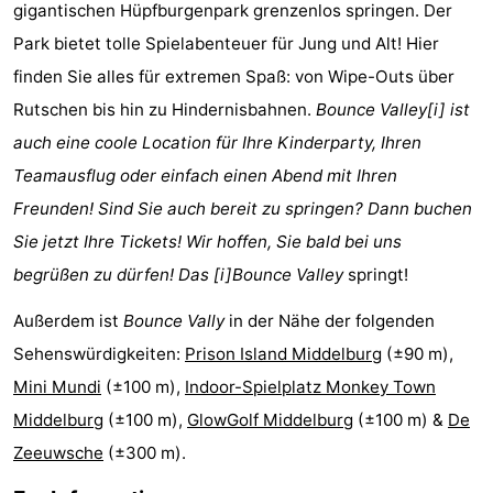
gigantischen Hüpfburgenpark grenzenlos springen. Der
Park
-
Park bietet tolle Spielabenteuer für Jung und Alt! Hier
Loverendale
Résidence
Campingplätze
finden Sie alles für extremen Spaß: von Wipe-Outs über
Rutschen bis hin zu Hindernisbahnen.
Bounce Valley[i] ist
Wijngaerde
Ferienhäuser
auch eine coole Location für Ihre Kinderparty, Ihren
-
Teamausflug oder einfach einen Abend mit Ihren
Freunden! Sind Sie auch bereit zu springen? Dann buchen
Buitenhof
-
Sie jetzt Ihre Tickets! Wir hoffen, Sie bald bei uns
Domburg
Hof
-
begrüßen zu dürfen! Das [i]Bounce Valley
springt!
Außerdem ist
Bounce Vally
in der Nähe der folgenden
Domburg
Westhove
Hotels
Sehenswürdigkeiten:
Prison Island Middelburg
(±90 m),
Zimmer
Mini Mundi
(±100 m),
Indoor-Spielplatz Monkey Town
Middelburg
(±100 m),
GlowGolf Middelburg
(±100 m) &
De
(mit
Lastminutes
Zeeuwsche
(±300 m).
Frühstück)
Strand