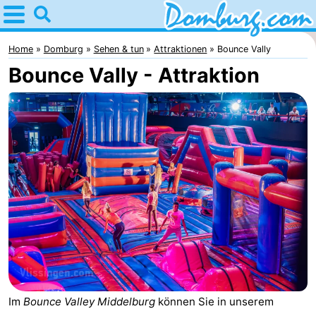
Home
Domburg
Home
Domburg
Sehen & tun
Attraktionen
Bounce Vally
Bounce Vally - Attraktion
Tipps
Für
kindern
Webcam
Webcam
Webcam
Strand
Übernachten
Appartements
-
Im
Bounce Valley Middelburg
können Sie in unserem