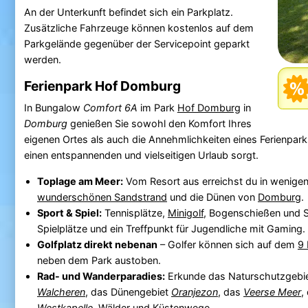
An der Unterkunft befindet sich ein Parkplatz.
Zusätzliche Fahrzeuge können kostenlos auf dem
Parkgelände gegenüber der Servicepoint geparkt
werden.
Ferienpark Hof Domburg
In Bungalow
Comfort 6A
im Park
Hof Domburg
in
Domburg
genießen Sie sowohl den Komfort Ihres
eigenen Ortes als auch die Annehmlichkeiten eines Ferienpa
einen entspannenden und vielseitigen Urlaub sorgt.
Toplage am Meer:
Vom Resort aus erreichst du in wenige
wunderschönen Sandstrand
und die Dünen von
Domburg
.
Sport & Spiel:
Tennisplätze,
Minigolf
, Bogenschießen und S
Spielplätze und ein Treffpunkt für Jugendliche mit Gaming.
Golfplatz direkt nebenan
– Golfer können sich auf dem
9 
neben dem Park austoben.
Rad- und Wanderparadies:
Erkunde das Naturschutzgebi
Walcheren
, das Dünengebiet
Oranjezon
, das
Veerse Meer
,
Westkapelle
, Wälder und Küstenwege.