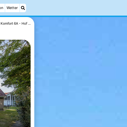
on
Wetter
Komfort 6A - Hof ...