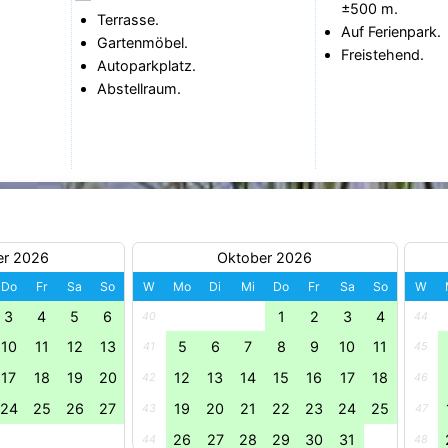
±500 m.
Terrasse.
Auf Ferienpark.
Gartenmöbel.
Freistehend.
Autoparkplatz.
Abstellraum.
er 2026
Oktober 2026
Do
Fr
Sa
So
W
Mo
Di
Mi
Do
Fr
Sa
So
W
3
4
5
6
1
2
3
4
40
44
10
11
12
13
5
6
7
8
9
10
11
41
45
17
18
19
20
12
13
14
15
16
17
18
42
46
24
25
26
27
19
20
21
22
23
24
25
43
47
26
27
28
29
30
31
44
48