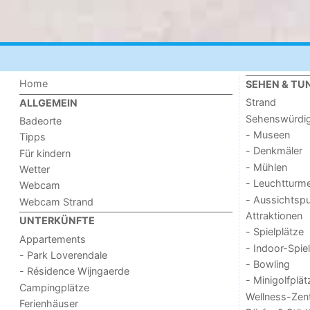
Home
SEHEN & TU
Strand
ALLGEMEIN
Sehenswürdig
Badeorte
- Museen
Tipps
- Denkmäler
Für kindern
- Mühlen
Wetter
- Leuchtturm
Webcam
- Aussichtsp
Webcam Strand
Attraktionen
UNTERKÜNFTE
- Spielplätze
Appartements
- Indoor-Spie
- Park Loverendale
- Bowling
- Résidence Wijngaerde
- Minigolfplät
Campingplätze
Wellness-Zen
Ferienhäuser