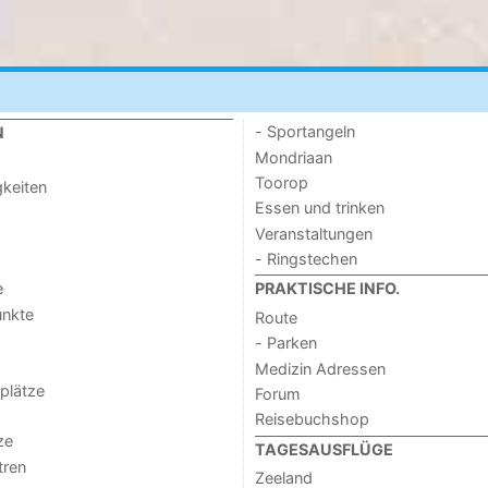
- Sportangeln
N
Mondriaan
Toorop
keiten
Essen und trinken
Veranstaltungen
- Ringstechen
e
PRAKTISCHE INFO.
unkte
Route
- Parken
Medizin Adressen
lplätze
Forum
Reisebuchshop
ze
TAGESAUSFLÜGE
tren
Zeeland