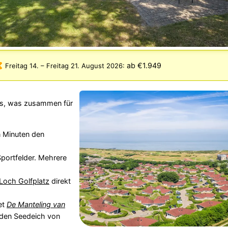
ab €1.949
Freitag 14.
–
Freitag 21. August 2026
:
rks, was zusammen für
n Minuten den
portfelder. Mehrere
Loch Golfplatz
direkt
et
De Manteling van
 den Seedeich von