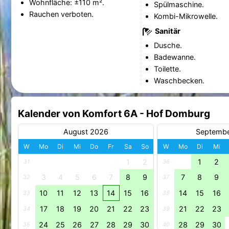
Wohnfläche: ±110 m².
Spülmaschine.
Rauchen verboten.
Kombi-Mikrowelle.
Sanitär
Dusche.
Badewanne.
Toilette.
Waschbecken.
Kalender von Komfort 6A - Hof Domburg
August 2026
Septemb
W
Mo
Di
Mi
Do
Fr
Sa
So
W
Mo
Di
Mi
1
2
1
2
31
36
3
4
5
6
7
8
9
7
8
9
32
37
10
11
12
13
14
15
16
14
15
16
33
38
17
18
19
20
21
22
23
21
22
23
34
39
24
25
26
27
28
29
30
28
29
30
35
40