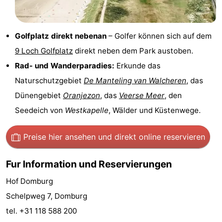
Reiten
-
Golfplatz direkt nebenan
– Golfer können sich auf dem
Reitschulen
-
9 Loch Golfplatz
direkt neben dem Park austoben.
Golfplatze
-
Rad- und Wanderparadies:
Erkunde das
Naturschutzgebiet
De Manteling van Walcheren
, das
Sportangeln
Mondriaan
Dünengebiet
Oranjezon
, das
Veerse Meer
, den
Toorop
Seedeich von
Westkapelle
, Wälder und Küstenwege.
Essen
Preise hier ansehen
und direkt online reservieren
und
Veranstaltungen
Fur Information und Reservierungen
trinken
Ringstechen
Hof Domburg
Praktisch
Schelpweg 7, Domburg
tel. +31 118 588 200
Forum