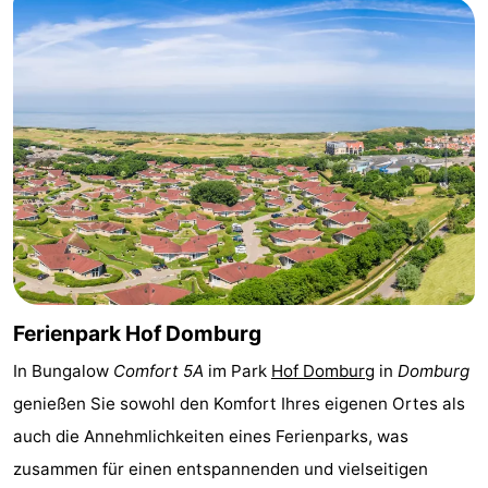
Sehen
&
-
tun
Museen
-
Denkmäler
-
Mühlen
-
Leuchtturme
-
Aussichtspunkte
Attraktionen
Ferienpark Hof Domburg
In Bungalow
Comfort 5A
im Park
Hof Domburg
in
Domburg
-
genießen Sie sowohl den Komfort Ihres eigenen Ortes als
Spielplätze
-
auch die Annehmlichkeiten eines Ferienparks, was
zusammen für einen entspannenden und vielseitigen
Indoor-
-