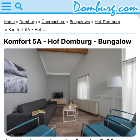
Home
Domburg
Home
Domburg
Übernachten
Bungalows
Hof Domburg
Komfort 5A - Hof ...
Tipps
Komfort 5A - Hof Domburg - Bungalow
Für
kindern
Webcam
Webcam
Webcam
Strand
Übernachten
Appartements
-