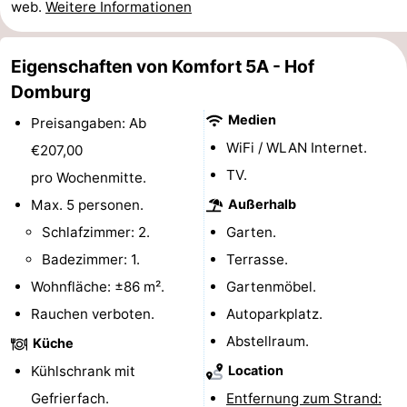
web.
Weitere Informationen
Route
Eigenschaften von Komfort 5A - Hof
-
Domburg
Parken
Reisebuchshop
Medien
Preisangaben: Ab
WiFi / WLAN Internet.
€207,00
Medizin
TV.
pro Wochenmitte.
Adressen
Region
Max. 5 personen.
Außerhalb
Schlafzimmer: 2.
Garten.
Zeeland
Badezimmer: 1.
Terrasse.
Schouwen-
Wohnfläche: ±86 m².
Gartenmöbel.
Rauchen verboten.
Autoparkplatz.
Duiveland
-
Abstellraum.
Küche
Renesse
-
Kühlschrank mit
Location
Brouwershaven
-
Gefrierfach.
Entfernung zum Strand: