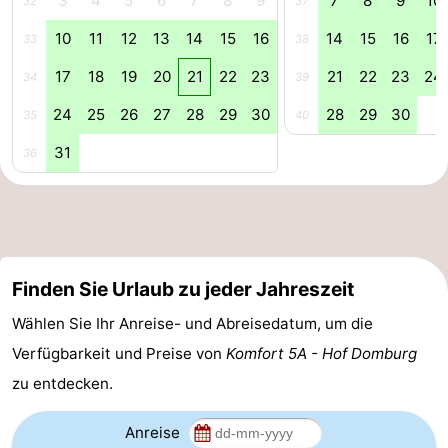
3
4
5
6
7
8
9
7
8
9
10
32
37
de
Westkapelle
-
10
11
12
13
14
15
16
14
15
16
17
33
38
17
18
19
20
21
22
23
21
22
23
24
34
39
Mantelingen
Zoutelande
-
24
25
26
27
28
29
30
28
29
30
35
40
Natur
-
31
36
Walcherse
Dishoek
-
bos
Vlissingen
-
Middelburg
Zeeuws-
Finden Sie Urlaub zu jeder Jahreszeit
Vlaanderen
-
Wählen Sie Ihr Anreise- und Abreisedatum, um die
Nieuwvliet
-
Verfügbarkeit und Preise von
Komfort 5A - Hof Domburg
zu entdecken.
Sluis
-
Anreise
Cadzand
-