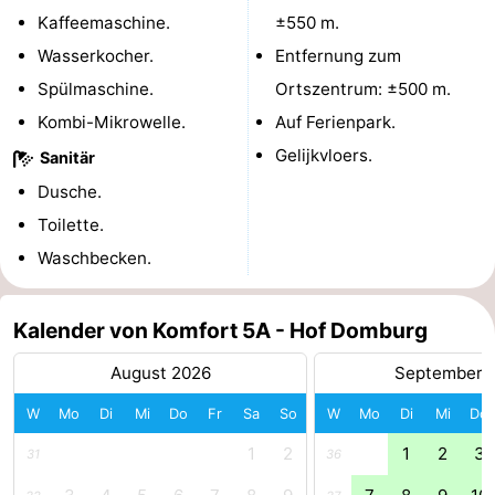
Kaffeemaschine.
±550 m.
Bruinisse
-
Wasserkocher.
Entfernung zum
Zierikzee
-
Spülmaschine.
Ortszentrum: ±500 m.
Kombi-Mikrowelle.
Auf Ferienpark.
Natur
-
Gelijkvloers.
Sanitär
Oosterschelde
Burgh
-
Dusche.
Toilette.
Haamstede
Natur
Walcheren
Waschbecken.
Kop
-
Kalender von Komfort 5A - Hof Domburg
van
Veere
-
August 2026
September 
Schouwen
Natur
-
W
Mo
Di
Mi
Do
Fr
Sa
So
W
Mo
Di
Mi
Do
Oranjezon
Oostkapelle
-
1
2
1
2
3
31
36
Natur
-