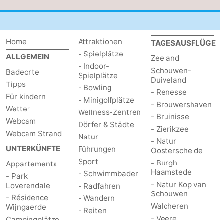
Home
Attraktionen
TAGESAUSFLÜGE
- Spielplätze
ALLGEMEIN
Zeeland
- Indoor-
Schouwen-
Badeorte
Spielplätze
Duiveland
Tipps
- Bowling
- Renesse
Für kindern
- Minigolfplätze
- Brouwershaven
Wetter
Wellness-Zentren
- Bruinisse
Webcam
Dörfer & Städte
- Zierikzee
Webcam Strand
Natur
- Natur
UNTERKÜNFTE
Führungen
Oosterschelde
Sport
- Burgh
Appartements
Haamstede
- Schwimmbader
- Park
- Natur Kop van
Loverendale
- Radfahren
Schouwen
- Résidence
- Wandern
Walcheren
Wijngaerde
- Reiten
- Veere
Campingplätze