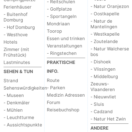
- Reitschulen
- Natur Oranjezon
Ferienhäuser
- Golfplatze
- Oostkapelle
- Buitenhof
- Sportangeln
Domburg
- Natur de
Mondriaan
Mantelingen
- Hof Domburg
Toorop
- Westkapelle
- Westhove
Essen und trinken
- Zoutelande
Hotels
Veranstaltungen
- Natur Walcherse
Zimmer (mit
- Ringstechen
bos
Frühstück)
- Dishoek
Lastminutes
PRAKTISCHE
- Vlissingen
INFO.
SEHEN & TUN
- Middelburg
Route
Strand
Zeeuws-
- Parken
Sehenswürdigkeiten
Vlaanderen
Medizin Adressen
- Museen
- Nieuwvliet
Forum
- Denkmäler
- Sluis
Reisebuchshop
- Mühlen
- Cadzand
- Leuchtturme
- Natur Het Zwin
- Aussichtspunkte
ANDERE