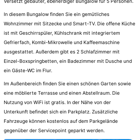
Versetzt gebauter, ebenerdiger Bungalow für 5 Personen.
Park
-
In diesem Bungalow finden Sie ein gemütliches
Loverendale
Résidence
Campingplätze
Wohnzimmer mit Sitzecke und Smart-TV. Die offene Küche
ist mit Geschirrspüler, Kühlschrank mit integriertem
Wijngaerde
Ferienhäuser
Gefrierfach, Kombi-Mikrowelle und Kaffeemaschine
-
ausgestattet. Außerdem gibt es 2 Schlafzimmer mit
Einzel-Boxspringbetten, ein Badezimmer mit Dusche und
Buitenhof
-
ein Gäste-WC im Flur.
Domburg
Hof
-
Im Außenbereich finden Sie einen schönen Garten sowie
Domburg
Westhove
Hotels
eine möblierte Terrasse und einen Abstellraum. Die
Nutzung von WiFi ist gratis. In der Nähe von der
Zimmer
Unterkunft befindet sich ein Parkplatz. Zusätzliche
(mit
Lastminutes
Fahrzeuge können kostenlos auf dem Parkgelände
gegenüber der Servicepoint geparkt werden.
Frühstück)
Strand