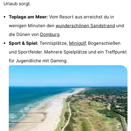
Urlaub sorgt.
Spielplätze
Bowling
-
Toplage am Meer:
Vom Resort aus erreichst du in
Minigolfplätze
Wellness-
wenigen Minuten den
wunderschönen Sandstrand
und
die Dünen von
Domburg
.
Zentren
Dörfer
Sport & Spiel:
Tennisplätze,
Minigolf
, Bogenschießen
&
Natur
und Sportfelder. Mehrere Spielplätze und ein Treffpunkt
für Jugendliche mit Gaming.
Städte
Führungen
Sport
-
Schwimmbader
-
Radfahren
-
Wandern
-