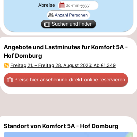
Abreise
Natur
Wetter
Suchen und finden
Het
Kontakt
Zwin
Angebote und Lastminutes fur Komfort 5A -
Hof Domburg
Freitag 21.
–
Freitag 28. August 2026
: Ab €1.349
Preise hier ansehen
und direkt online reservieren
Standort von Komfort 5A - Hof Domburg