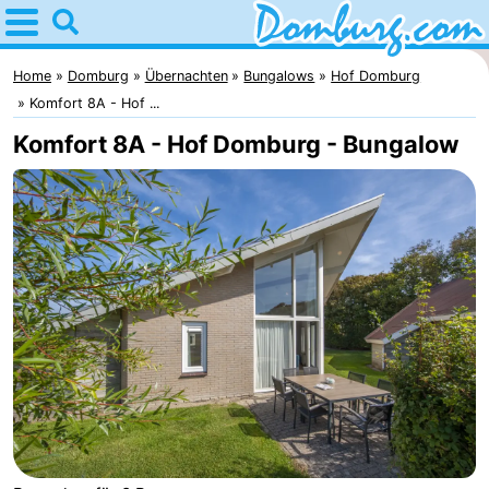
Home
Domburg
Home
Domburg
Übernachten
Bungalows
Hof Domburg
Komfort 8A - Hof ...
Tipps
Komfort 8A - Hof Domburg - Bungalow
Für
kindern
Webcam
Webcam
Webcam
Strand
Übernachten
Appartements
-