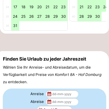
17
18
19
20
21
22
23
21
22
23
24
34
39
de
Westkapelle
-
24
25
26
27
28
29
30
28
29
30
35
40
Mantelingen
Zoutelande
-
31
36
Natur
-
Walcherse
Dishoek
-
bos
Vlissingen
-
Finden Sie Urlaub zu jeder Jahreszeit
Middelburg
Zeeuws-
Wählen Sie Ihr Anreise- und Abreisedatum, um die
Verfügbarkeit und Preise von
Komfort 8A - Hof Domburg
Vlaanderen
-
zu entdecken.
Nieuwvliet
-
Anreise
Sluis
-
Abreise
Cadzand
-