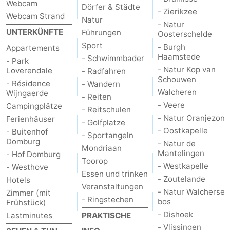
Webcam
Dörfer & Städte
- Zierikzee
Webcam Strand
Natur
- Natur
UNTERKÜNFTE
Führungen
Oosterschelde
Sport
- Burgh
Appartements
Haamstede
- Schwimmbader
- Park
- Natur Kop van
Loverendale
- Radfahren
Schouwen
- Résidence
- Wandern
Walcheren
Wijngaerde
- Reiten
- Veere
Campingplätze
- Reitschulen
- Natur Oranjezon
Ferienhäuser
- Golfplatze
- Oostkapelle
- Buitenhof
- Sportangeln
Domburg
- Natur de
Mondriaan
Mantelingen
- Hof Domburg
Toorop
- Westkapelle
- Westhove
Essen und trinken
- Zoutelande
Hotels
Veranstaltungen
- Natur Walcherse
Zimmer (mit
- Ringstechen
bos
Frühstück)
- Dishoek
Lastminutes
PRAKTISCHE
- Vlissingen