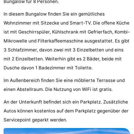
Bungalow für 8 Personen.
Park
-
In diesem Bungalow finden Sie ein gemütliches
Loverendale
Résidence
Campingplätze
Wohnzimmer mit Sitzecke und Smart-TV. Die offene Küche
ist mit Geschirrspüler, Kühlschrank mit Gefrierfach, Kombi-
Wijngaerde
Ferienhäuser
Mikrowelle und Filterkaffeemaschine ausgestattet. Es gibt
-
3 Schlafzimmer, davon zwei mit 3 Einzelbetten und eins
mit 2 Einzelbetten. Weiterhin gibt es 2 Bäder, beide mit
Buitenhof
-
Dusche davon 1 Badezimmer mit Toilette.
Domburg
Hof
-
Im Außenbereich finden Sie eine möblierte Terrasse und
Domburg
Westhove
Hotels
einen Abstellraum. Die Nutzung von WiFi ist gratis.
Zimmer
An der Unterkunft befindet sich ein Parkplatz. Zusätzliche
Autos können kostenlos auf dem Parkplatz gegenüber der
(mit
Lastminutes
Servicepoint geparkt werden.
Frühstück)
Strand