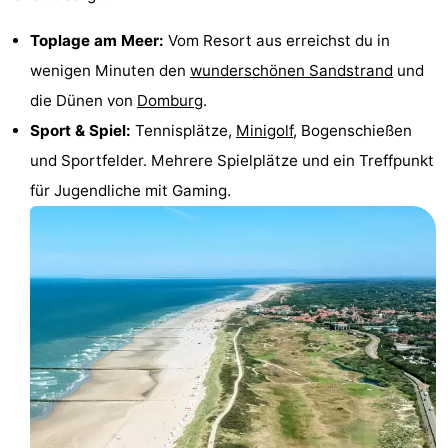
Spielplätze
Bowling
-
Toplage am Meer:
Vom Resort aus erreichst du in
wenigen Minuten den
wunderschönen Sandstrand
und
Minigolfplätze
Wellness-
die Dünen von
Domburg
.
Zentren
Dörfer
Sport & Spiel:
Tennisplätze,
Minigolf
, Bogenschießen
und Sportfelder. Mehrere Spielplätze und ein Treffpunkt
&
Natur
für Jugendliche mit Gaming.
Städte
Führungen
Sport
-
Schwimmbader
-
Radfahren
-
Wandern
-