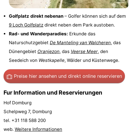
Reiten
-
Golfplatz direkt nebenan
– Golfer können sich auf dem
Reitschulen
-
9 Loch Golfplatz
direkt neben dem Park austoben.
Rad- und Wanderparadies:
Erkunde das
Golfplatze
-
Naturschutzgebiet
De Manteling van Walcheren
, das
Sportangeln
Mondriaan
Dünengebiet
Oranjezon
, das
Veerse Meer
, den
Seedeich von
Westkapelle
, Wälder und Küstenwege.
Toorop
Essen
Preise hier ansehen
und direkt online reservieren
und
Veranstaltungen
Fur Information und Reservierungen
trinken
Ringstechen
Hof Domburg
Schelpweg 7, Domburg
Praktisch
tel. +31 118 588 200
Forum
web.
Weitere Informationen