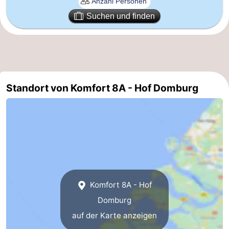
Suchen und finden
Natur
Wetter
Het
Kontakt
Zwin
Standort von Komfort 8A - Hof Domburg
Komfort 8A - Hof
Domburg
auf der Karte anzeigen