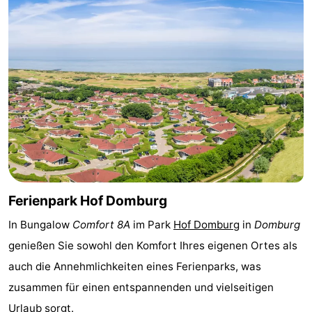
Sehen
&
-
tun
Museen
-
Denkmäler
-
Mühlen
-
Leuchtturme
-
Ferienpark Hof Domburg
Aussichtspunkte
Attraktionen
In Bungalow
Comfort 8A
im Park
Hof Domburg
in
Domburg
-
genießen Sie sowohl den Komfort Ihres eigenen Ortes als
auch die Annehmlichkeiten eines Ferienparks, was
Spielplätze
-
zusammen für einen entspannenden und vielseitigen
Indoor-
-
Urlaub sorgt.