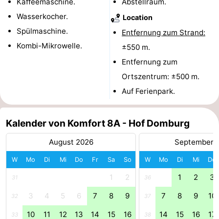
Kaffeemaschine.
Abstellraum.
Wasserkocher.
Bruinisse
-
Location
Spülmaschine.
Entfernung zum Strand:
Zierikzee
-
Kombi-Mikrowelle.
±550 m.
Natur
-
Entfernung zum
Ortszentrum: ±500 m.
Oosterschelde
Burgh
-
Auf Ferienpark.
Haamstede
Natur
Walcheren
Kalender von Komfort 8A - Hof Domburg
Kop
-
August 2026
September 
van
Veere
-
W
Mo
Di
Mi
Do
Fr
Sa
So
W
Mo
Di
Mi
Do
Schouwen
Natur
-
1
2
1
2
3
31
36
Oranjezon
Oostkapelle
-
3
4
5
6
7
8
9
7
8
9
10
32
37
10
11
12
13
14
15
16
14
15
16
17
Natur
-
33
38