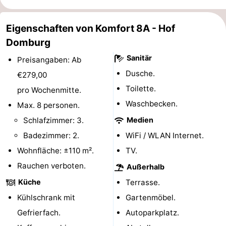
Route
Eigenschaften von Komfort 8A - Hof
-
Domburg
Sanitär
Preisangaben: Ab
Parken
Reisebuchshop
Dusche.
€279,00
Medizin
Toilette.
pro Wochenmitte.
Waschbecken.
Max. 8 personen.
Adressen
Region
Schlafzimmer: 3.
Medien
Zeeland
Badezimmer: 2.
WiFi / WLAN Internet.
Wohnfläche: ±110 m².
TV.
Schouwen-
Rauchen verboten.
Außerhalb
Duiveland
-
Küche
Terrasse.
Kühlschrank mit
Gartenmöbel.
Renesse
-
Gefrierfach.
Autoparkplatz.
Brouwershaven
-