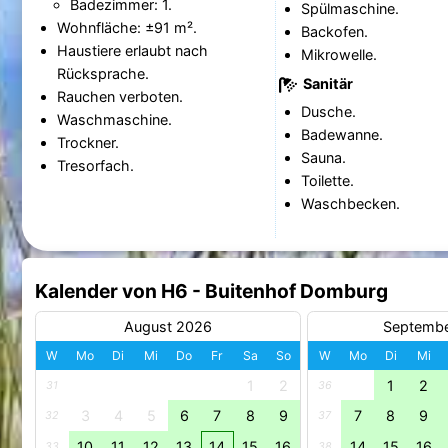
Badezimmer: 1.
Spülmaschine.
Wohnfläche: ±91 m².
Backofen.
Haustiere erlaubt nach
Mikrowelle.
Rücksprache.
Sanitär
Rauchen verboten.
Dusche.
Waschmaschine.
Badewanne.
Trockner.
Sauna.
Tresorfach.
Toilette.
Waschbecken.
Kalender von H6 - Buitenhof Domburg
August 2026
Septemb
W
Mo
Di
Mi
Do
Fr
Sa
So
W
Mo
Di
Mi
1
2
1
2
31
36
3
4
5
6
7
8
9
7
8
9
32
37
10
11
12
13
14
15
16
14
15
16
33
38