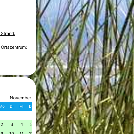
 Strand:
 Ortszentrum:
November 2026
Dezember 2026
Mo
Di
Mi
Do
Fr
Sa
So
W
Mo
Di
Mi
Do
Fr
S
1
1
2
3
4
49
2
3
4
5
6
7
8
7
8
9
10
11
1
50
9
10
11
12
13
14
15
14
15
16
17
18
1
51