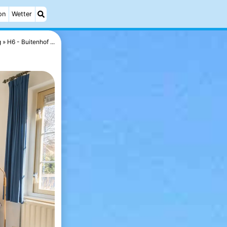
on
Wetter
g
H6 - Buitenhof ...