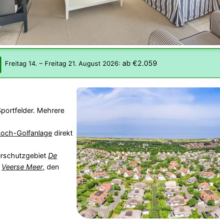
ab €2.059
Freitag 14.
–
Freitag 21. August 2026
:
portfelder. Mehrere
och-Golfanlage
direkt
rschutzgebiet
De
s
Veerse Meer
, den