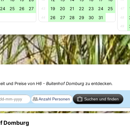
24
25
26
27
19
20
21
22
23
24
25
43
47
26
27
28
29
30
31
44
48
49
eit und Preise von
H6 - Buitenhof Domburg
zu entdecken.
Suchen und finden
of Domburg