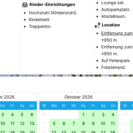
Lounge set.
Kinder-Einrichtungen
Autoparkplatz.
Hochstuhl (Kinderstuhl).
Abstellraum.
Kinderbett.
Location
Treppentor.
Entfernung zum
±950 m.
Entfernung zum
±950 m.
Auf Ferienpark.
Freistehend.
er 2026
Oktober 2026
Do
Fr
Sa
So
W
Mo
Di
Mi
Do
Fr
Sa
So
W
3
4
5
6
1
2
3
4
40
44
10
11
12
13
5
6
7
8
9
10
11
41
45
17
18
19
20
12
13
14
15
16
17
18
42
46