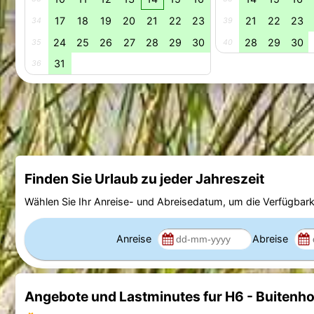
17
18
19
20
21
22
23
21
22
23
34
39
24
25
26
27
28
29
30
28
29
30
35
40
31
36
Finden Sie Urlaub zu jeder Jahreszeit
Wählen Sie Ihr Anreise- und Abreisedatum, um die Verfügbark
Anreise
Abreise
Angebote und Lastminutes fur H6 - Buitenh