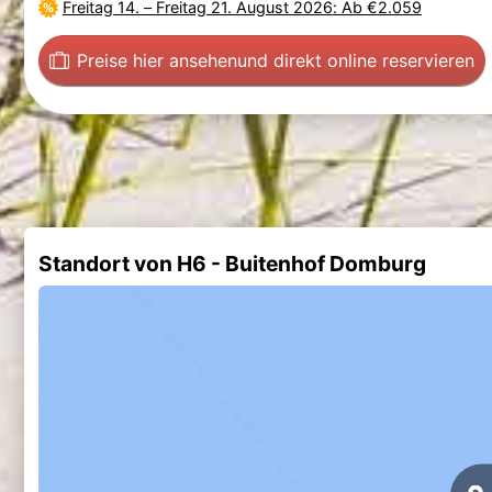
Freitag 14.
–
Freitag 21. August 2026
: Ab €2.059
Preise hier ansehen
und direkt online reservieren
Standort von H6 - Buitenhof Domburg