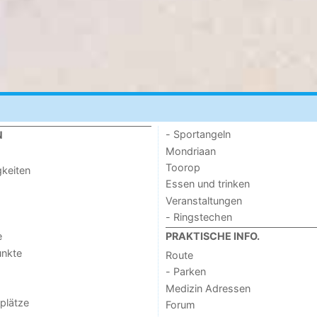
- Sportangeln
N
Mondriaan
Toorop
keiten
Essen und trinken
Veranstaltungen
- Ringstechen
e
PRAKTISCHE INFO.
unkte
Route
- Parken
Medizin Adressen
lplätze
Forum