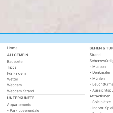
Home
SEHEN & TU
Strand
ALLGEMEIN
Sehenswürdig
Badeorte
- Museen
Tipps
- Denkmäler
Für kindern
- Mühlen
Wetter
- Leuchtturm
Webcam
- Aussichtsp
Webcam Strand
Attraktionen
UNTERKÜNFTE
- Spielplätze
Appartements
- Indoor-Spie
- Park Loverendale