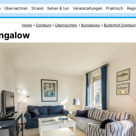
m
Übernachten
Strand
Sehen & tun
Veranstaltungen
Praktisch
Regi
Home
Domburg
Übernachten
Bungalows
Buitenhof Dombur
ungalow