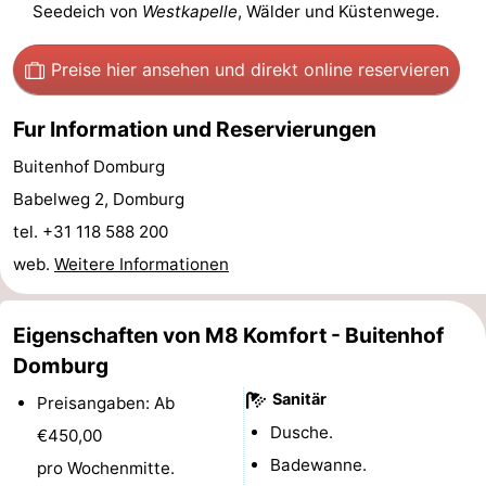
Seedeich von
Westkapelle
, Wälder und Küstenwege.
Route
Preise hier ansehen
und direkt online reservieren
-
Fur Information und Reservierungen
Parken
Reisebuchshop
Buitenhof Domburg
Medizin
Babelweg 2, Domburg
Adressen
Region
tel. +31 118 588 200
web.
Weitere Informationen
Zeeland
Schouwen-
Eigenschaften von M8 Komfort - Buitenhof
Domburg
Duiveland
-
Sanitär
Preisangaben: Ab
Renesse
-
Dusche.
€450,00
Badewanne.
pro Wochenmitte.
Brouwershaven
-