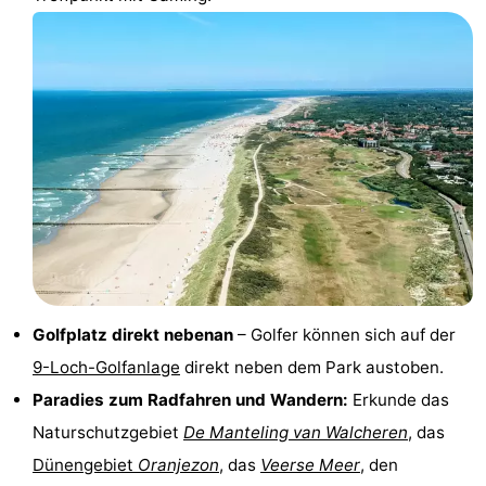
Reiten
-
Reitschulen
-
Golfplatze
-
Sportangeln
Mondriaan
Toorop
Essen
und
Veranstaltungen
Golfplatz direkt nebenan
– Golfer können sich auf der
9-Loch-Golfanlage
direkt neben dem Park austoben.
trinken
Ringstechen
Paradies zum Radfahren und Wandern:
Erkunde das
Praktisch
Naturschutzgebiet
De Manteling van Walcheren
, das
Dünengebiet
Oranjezon
, das
Veerse Meer
, den
Forum