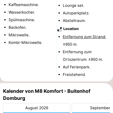
Kaffeemaschine.
Lounge set.
de
Westkapelle
-
Wasserkocher.
Autoparkplatz.
Spülmaschine.
Mantelingen
Zoutelande
-
Abstellraum.
Backofen.
Location
Natur
-
Mikrowelle.
Entfernung zum Strand:
Kombi-Mikrowelle.
Walcherse
Dishoek
-
±950 m.
Entfernung zum
bos
Vlissingen
-
Ortszentrum: ±950 m.
Middelburg
Zeeuws-
Auf Ferienpark.
Freistehend.
Vlaanderen
-
Nieuwvliet
-
Kalender von M8 Komfort - Buitenhof
Domburg
Sluis
-
August 2026
September 
Cadzand
-