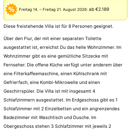
Park
-
ab €2.189
Freitag 14.
–
Freitag 21. August 2026
:
Loverendale
Résidence
Campingplätze
Diese freistehende Villa ist für 8 Personen geeignet.
Wijngaerde
Ferienhäuser
Über den Flur, der mit einer separaten Toilette
-
ausgestattet ist, erreichst Du das helle Wohnzimmer. Im
Wohnzimmer gibt es eine gemütliche Sitzecke mit
Buitenhof
-
Fernseher. Die offene Küche verfügt unter anderem über
Domburg
Hof
-
eine Filterkaffeemaschine, einen Kühlschrank mit
Gefrierfach, eine Kombi-Mikrowelle und einen
Domburg
Westhove
Hotels
Geschirrspüler. Die Villa ist mit insgesamt 4
Zimmer
Schlafzimmern ausgestattet. Im Erdgeschoss gibt es 1
Schlafzimmer mit 2 Einzelbetten und ein angrenzendes
(mit
Lastminutes
Badezimmer mit Waschtisch und Dusche. Im
Frühstück)
Strand
Obergeschoss stehen 3 Schlafzimmer mit jeweils 2