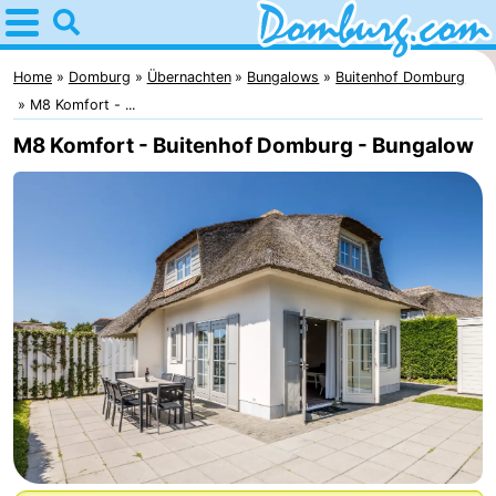
Home
Domburg
Home
Domburg
Übernachten
Bungalows
Buitenhof Domburg
M8 Komfort - ...
Tipps
M8 Komfort - Buitenhof Domburg - Bungalow
Für
kindern
Webcam
Webcam
Webcam
Strand
Übernachten
Appartements
-