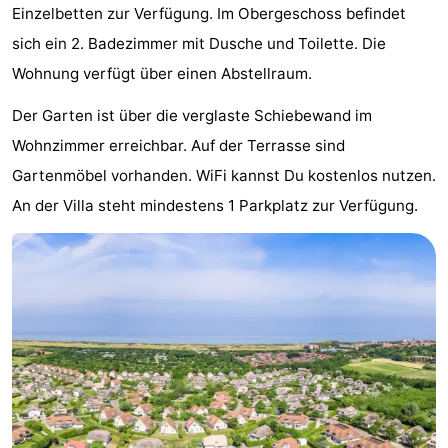
Einzelbetten zur Verfügung. Im Obergeschoss befindet
Sehen
sich ein 2. Badezimmer mit Dusche und Toilette. Die
&
-
Wohnung verfügt über einen Abstellraum.
Der Garten ist über die verglaste Schiebewand im
tun
Museen
-
Wohnzimmer erreichbar. Auf der Terrasse sind
Denkmäler
-
Gartenmöbel vorhanden. WiFi kannst Du kostenlos nutzen.
An der Villa steht mindestens 1 Parkplatz zur Verfügung.
Mühlen
-
Leuchtturme
-
Aussichtspunkte
Attraktionen
-
Spielplätze
-
Indoor-
-