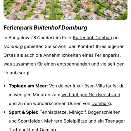
Spielplätze
Bowling
-
Minigolfplätze
Wellness-
Ferienpark
Buitenhof Domburg
Zentren
Dörfer
In Bungalow
T8 Comfort
im Park
Buitenhof Domburg
in
Domburg
genießen Sie sowohl den Komfort Ihres eigenen
&
Natur
Ortes als auch die Annehmlichkeiten eines Ferienparks,
Städte
Führungen
was zusammen für einen entspannenden und vielseitigen
Urlaub sorgt.
Sport
Toplage am Meer:
Von deiner luxuriösen Villa läufst du
-
in wenigen Minuten zum
weitläufigen Nordseestrand
Schwimmbader
-
und zu den wunderschönen Dünen von
Domburg
.
Sport & Spiel:
Tennisplätze,
Minigolf
, Bogenschießen
Radfahren
-
und Sportfelder. Mehrere Spielplätze und ein Teenager-
Wandern
-
Treffpunkt mit Gaming.