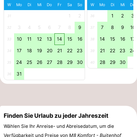
W
Mo
Di
Mi
Do
Fr
Sa
So
W
Mo
Di
Mi
Do
Natur
Wetter
1
2
1
2
3
31
36
Het
Kontakt
3
4
5
6
7
8
9
7
8
9
10
32
37
10
11
12
13
14
15
16
14
15
16
17
Zwin
33
38
17
18
19
20
21
22
23
21
22
23
24
34
39
24
25
26
27
28
29
30
28
29
30
35
40
31
36
Finden Sie Urlaub zu jeder Jahreszeit
Wählen Sie Ihr Anreise- und Abreisedatum, um die
Verfügbarkeit und Preise von
M8 Komfort - Buitenhof