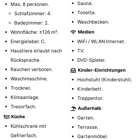
Sauna.
Max. 8 personen.
Bruinisse
-
Toilette.
Schlafzimmer: 4.
Waschbecken.
Badezimmer: 2.
Zierikzee
-
Wohnfläche: ±126 m².
Medien
Natur
-
Energielabel: C.
WiFi / WLAN Internet.
Haustiere erlaubt nach
TV.
Oosterschelde
Burgh
-
Rücksprache.
DVD-Spieler.
Haamstede
Natur
Walcheren
Rauchen verboten.
Kinder-Einrichtungen
Waschmaschine.
Hochstuhl (Kinderstuhl).
Kop
-
Trockner.
Kinderbett.
van
Veere
-
Klimaanlage.
Treppentor.
Tresorfach.
Schouwen
Natur
-
Außerhalb
Küche
Garten.
Oranjezon
Oostkapelle
-
Kühlschrank mit
Terrasse.
Gefrierfach.
Natur
-
Gartenmöbel.