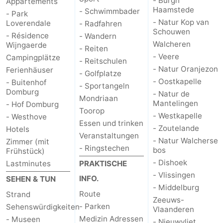
- Burgh
Appartements
Haamstede
- Schwimmbader
- Park
- Natur Kop van
Loverendale
- Radfahren
Schouwen
- Résidence
- Wandern
Walcheren
Wijngaerde
- Reiten
- Veere
Campingplätze
- Reitschulen
- Natur Oranjezon
Ferienhäuser
- Golfplatze
- Oostkapelle
- Buitenhof
- Sportangeln
Domburg
- Natur de
Mondriaan
Mantelingen
- Hof Domburg
Toorop
- Westkapelle
- Westhove
Essen und trinken
- Zoutelande
Hotels
Veranstaltungen
- Natur Walcherse
Zimmer (mit
- Ringstechen
bos
Frühstück)
- Dishoek
Lastminutes
PRAKTISCHE
- Vlissingen
INFO.
SEHEN & TUN
- Middelburg
Route
Strand
Zeeuws-
- Parken
Sehenswürdigkeiten
Vlaanderen
Medizin Adressen
- Museen
- Nieuwvliet