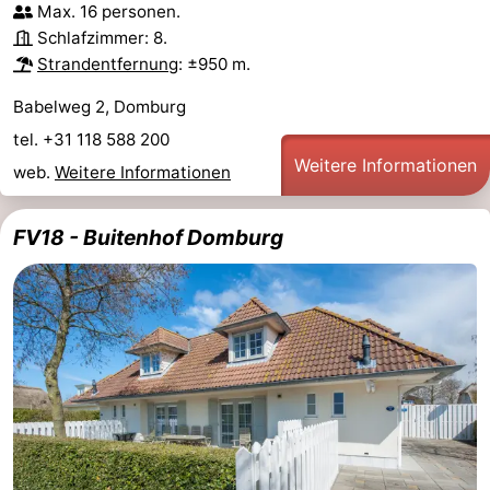
Max. 16 personen.
Schlafzimmer: 8.
Natur
Wetter
Strandentfernung
: ±950 m.
Het
Kontakt
Babelweg 2, Domburg
tel. +31 118 588 200
Zwin
Weitere Informationen
web.
Weitere Informationen
FV18 - Buitenhof Domburg