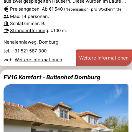
aus zwei gespiegelten Häusern. Diese wurden im Laufe ...
Preisangaben: Ab €1.540
.
(Nebensaison)
pro Wochenmitte
Bruinisse
-
Max. 14 personen.
Schlafzimmer: 9.
Zierikzee
-
Strandentfernung
: ±100 m.
Natur
-
Nehalenniaweg, Domburg
Oosterschelde
Burgh
-
tel. +31 521 587 300
Weitere Informationen
web.
Weitere Informationen
Haamstede
Natur
Walcheren
FV16 Komfort - Buitenhof Domburg
Kop
-
van
Veere
-
Schouwen
Natur
-
Oranjezon
Oostkapelle
-
Natur
-