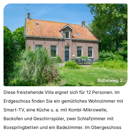
Park
-
Loverendale
Résidence
Campingplätze
Wijngaerde
Ferienhäuser
-
Buitenhof
-
Domburg
Hof
-
Domburg
Westhove
Hotels
Diese freistehende Villa eignet sich für 12 Personen. Im
Zimmer
Erdgeschoss finden Sie ein gemütliches Wohnzimmer mit
Smart-TV, eine Küche u. a. mit Kombi-Mikrowelle,
(mit
Lastminutes
Backofen und Geschirrspüler, zwei Schlafzimmer mit
Frühstück)
Strand
Boxspringbetten und ein Badezimmer. Im Obergeschoss