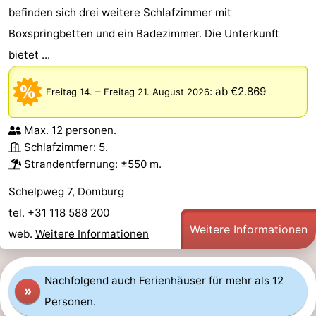
befinden sich drei weitere Schlafzimmer mit
Sehen
Boxspringbetten und ein Badezimmer. Die Unterkunft
&
-
bietet ...
tun
Museen
-
–
:
ab €2.869
Freitag 14.
Freitag 21. August 2026
Denkmäler
-
Max. 12 personen.
Mühlen
-
Schlafzimmer: 5.
Strandentfernung
: ±550 m.
Leuchtturme
-
Schelpweg 7, Domburg
Aussichtspunkte
Attraktionen
tel. +31 118 588 200
Weitere Informationen
web.
Weitere Informationen
-
Spielplätze
-
Nachfolgend auch Ferienhäuser für mehr als 12
»
Personen.
Indoor-
-