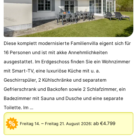
de
Westkapelle
-
Mantelingen
Zoutelande
-
Natur
-
Diese komplett modernisierte Familienvilla eigent sich für
16 Personen und ist mit akke Annehmlichkeiten
Walcherse
Dishoek
-
ausgestattet. Im Erdgeschoss finden Sie ein Wohnzimmer
bos
Vlissingen
-
mit Smart-TV, eine luxuriöse Küche mit u. a.
Geschirrspüler, 2 Kühlschränke und separatem
Middelburg
Zeeuws-
Gefrierschrank und Backofen sowie 2 Schlafzimmer, ein
Vlaanderen
-
Badezimmer mit Sauna und Dusche und eine separate
Toilette. Im ...
Nieuwvliet
-
Sluis
-
–
:
ab €4.799
Freitag 14.
Freitag 21. August 2026
Cadzand
-