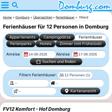
Home
Domburg
Home
Domburg
Übernachten
Ferienhäuser
filterd
Ferienhäuser für 12 Personen in Domburg
Tipps
Appartements
Campingplätze
Ferienhäuser
Für
Ferienparks
Hotels
Zimmer (mit Frühstück)
kindern
Webcam
Anreise
Abreise
Webcam
Suchen und finden
Webcam
Filtern Ferienhäuser:
Strand
Übernachten
Kartenansicht
Appartements
-
FV12 Komfort - Hof Domburg