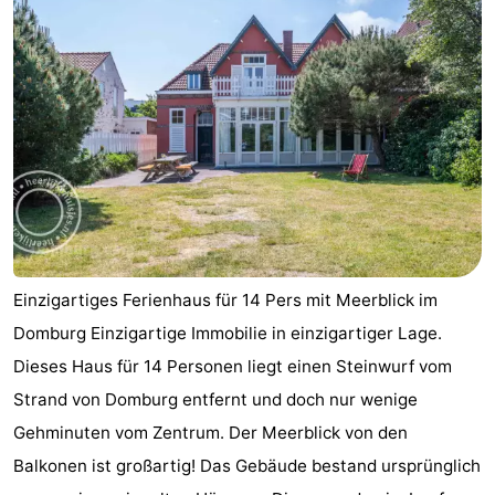
Route
-
Parken
Reisebuchshop
Medizin
Adressen
Region
Zeeland
Einzigartiges Ferienhaus für 14 Pers mit Meerblick im
Domburg Einzigartige Immobilie in einzigartiger Lage.
Schouwen-
Dieses Haus für 14 Personen liegt einen Steinwurf vom
Duiveland
-
Strand von Domburg entfernt und doch nur wenige
Gehminuten vom Zentrum. Der Meerblick von den
Renesse
-
Balkonen ist großartig! Das Gebäude bestand ursprünglich
Brouwershaven
-