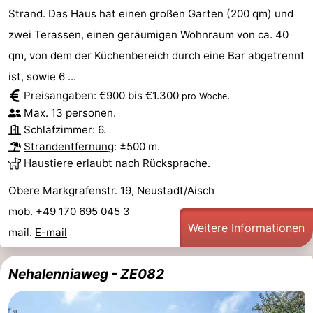
Strand. Das Haus hat einen großen Garten (200 qm) und
Reiten
-
zwei Terassen, einen geräumigen Wohnraum von ca. 40
Reitschulen
-
qm, von dem der Küchenbereich durch eine Bar abgetrennt
ist, sowie 6 ...
Golfplatze
-
Preisangaben: €900 bis €1.300
.
pro Woche
Max. 13 personen.
Sportangeln
Mondriaan
Schlafzimmer: 6.
Strandentfernung
: ±500 m.
Toorop
Haustiere erlaubt nach Rücksprache.
Essen
Obere Markgrafenstr. 19, Neustadt/Aisch
und
Veranstaltungen
mob. +49 170 695 045 3
Weitere Informationen
mail.
E-mail
trinken
Ringstechen
Nehalenniaweg - ZE082
Praktisch
Forum