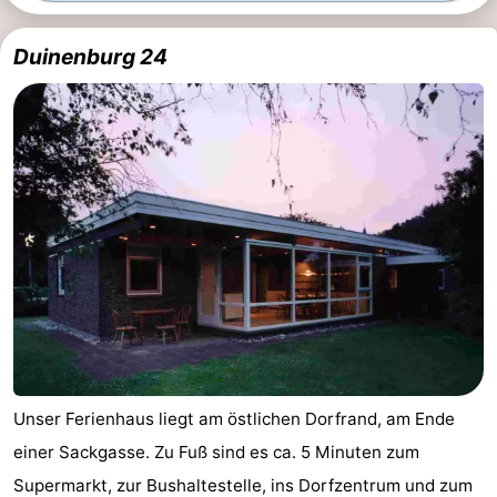
Spielplätze
Bowling
-
Duinenburg 24
Minigolfplätze
Wellness-
Zentren
Dörfer
&
Natur
Städte
Führungen
Sport
-
Schwimmbader
-
Unser Ferienhaus liegt am östlichen Dorfrand, am Ende
Radfahren
-
einer Sackgasse. Zu Fuß sind es ca. 5 Minuten zum
Wandern
-
Supermarkt, zur Bushaltestelle, ins Dorfzentrum und zum