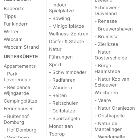
- Indoor-
Schouwen-
Badeorte
Spielplätze
Duiveland
Tipps
- Bowling
- Renesse
Für kindern
- Minigolfplätze
- Brouwershaven
Wetter
Wellness-Zentren
- Bruinisse
Webcam
Dörfer & Städte
- Zierikzee
Webcam Strand
Natur
- Natur
UNTERKÜNFTE
Führungen
Oosterschelde
Sport
- Burgh
Appartements
Haamstede
- Schwimmbader
- Park
- Natur Kop van
Loverendale
- Radfahren
Schouwen
- Résidence
- Wandern
Walcheren
Wijngaerde
- Reiten
- Veere
Campingplätze
- Reitschulen
- Natur Oranjezon
Ferienhäuser
- Golfplatze
- Oostkapelle
- Buitenhof
- Sportangeln
Domburg
- Natur de
Mondriaan
Mantelingen
- Hof Domburg
Toorop
- Westkapelle
- Westhove