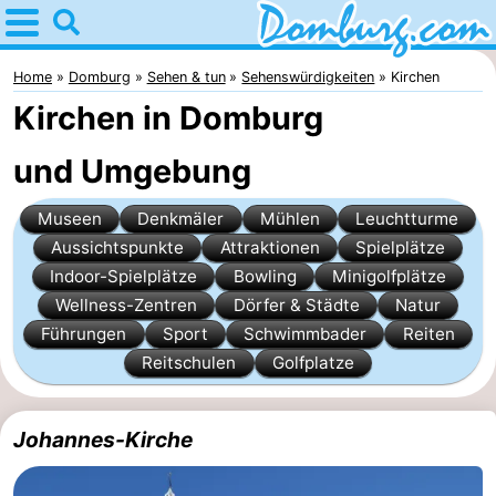
Home
Domburg
Home
Domburg
Sehen & tun
Sehenswürdigkeiten
Kirchen
Kirchen in Domburg
Tipps
und Umgebung
Für
Museen
Denkmäler
Mühlen
Leuchtturme
kindern
Webcam
Aussichtspunkte
Attraktionen
Spielplätze
Webcam
Indoor-Spielplätze
Bowling
Minigolfplätze
Wellness-Zentren
Dörfer & Städte
Natur
Webcam
Führungen
Sport
Schwimmbader
Reiten
Reitschulen
Golfplatze
Strand
Übernachten
Appartements
Johannes-Kirche
-