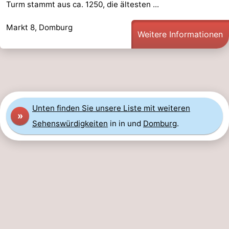
Turm stammt aus ca. 1250, die ältesten ...
Sehen
Markt 8, Domburg
Weitere Informationen
&
-
tun
Museen
-
Denkmäler
-
Mühlen
-
Unten finden Sie unsere Liste mit weiteren
»
Sehenswürdigkeiten
in in und
Domburg
.
Leuchtturme
-
Aussichtspunkte
Attraktionen
-
Spielplätze
-
Indoor-
-