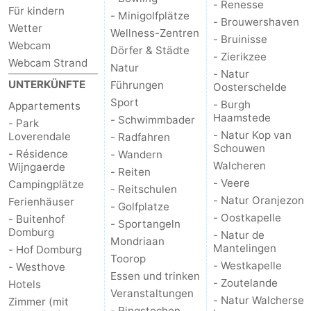
- Renesse
Für kindern
- Minigolfplätze
Reiten
-
- Brouwershaven
Wetter
Wellness-Zentren
- Bruinisse
Webcam
Dörfer & Städte
Reitschulen
-
- Zierikzee
Webcam Strand
Natur
- Natur
Golfplatze
-
UNTERKÜNFTE
Führungen
Oosterschelde
Sport
- Burgh
Appartements
Sportangeln
Mondriaan
Haamstede
- Schwimmbader
- Park
- Natur Kop van
Loverendale
- Radfahren
Toorop
Schouwen
- Résidence
- Wandern
Walcheren
Wijngaerde
- Reiten
Essen
- Veere
Campingplätze
- Reitschulen
- Natur Oranjezon
Ferienhäuser
- Golfplatze
und
Veranstaltungen
- Oostkapelle
- Buitenhof
- Sportangeln
Domburg
- Natur de
trinken
Ringstechen
Mondriaan
Mantelingen
- Hof Domburg
Toorop
- Westkapelle
- Westhove
Praktisch
Essen und trinken
- Zoutelande
Hotels
Veranstaltungen
- Natur Walcherse
Zimmer (mit
Forum
- Ringstechen