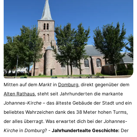
Park
-
Loverendale
Résidence
Campingplätze
Wijngaerde
Ferienhäuser
-
Buitenhof
-
Domburg
Hof
-
Mitten auf dem
Markt
in
Domburg
, direkt gegenüber dem
Domburg
Westhove
Hotels
Alten Rathaus
, steht seit Jahrhunderten die markante
Johannes-Kirche
– das älteste Gebäude der Stadt und ein
Zimmer
beliebtes Wahrzeichen dank des 38 Meter hohen Turms,
(mit
Lastminutes
der alles überragt. Was erwartet dich bei der
Johannes-
Kirche
in
Domburg
? -
Jahrhundertealte Geschichte:
Der
Frühstück)
Strand