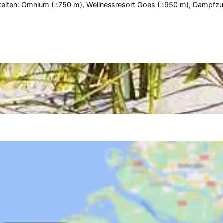
eiten:
Omnium
(±750 m),
Wellnessresort Goes
(±950 m),
Dampfzu