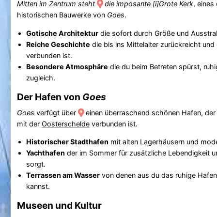
Mitten im Zentrum steht
die imposante [i]Grote Kerk
, eines
historischen Bauwerke von
Goes
.
Gotische Architektur
die sofort durch Größe und Ausstra
Reiche Geschichte
die bis ins Mittelalter zurückreicht und
verbunden ist.
Besondere Atmosphäre
die du beim Betreten spürst, ruh
zugleich.
Der Hafen von
Goes
Goes
verfügt über
einen überraschend schönen Hafen
, de
mit der
Oosterschelde
verbunden ist.
Historischer Stadthafen
mit alten Lagerhäusern und mod
Yachthafen
der im Sommer für zusätzliche Lebendigkeit un
sorgt.
Terrassen am Wasser
von denen aus du das ruhige Hafe
kannst.
Museen und Kultur