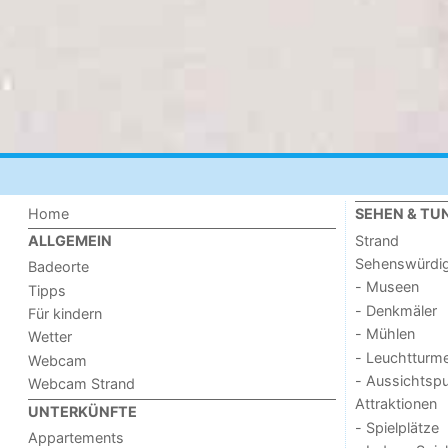
Home
SEHEN & TU
Strand
ALLGEMEIN
Sehenswürdig
Badeorte
- Museen
Tipps
- Denkmäler
Für kindern
- Mühlen
Wetter
- Leuchtturm
Webcam
- Aussichtsp
Webcam Strand
Attraktionen
UNTERKÜNFTE
- Spielplätze
Appartements