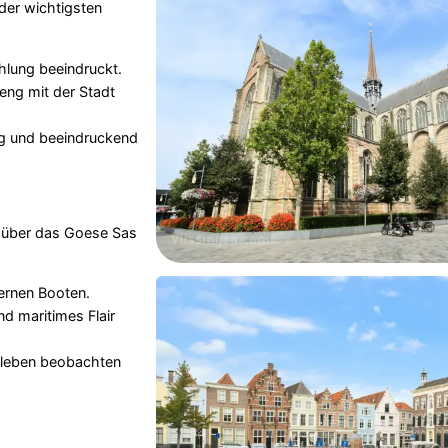
 der wichtigsten
hlung beeindruckt.
 eng mit der Stadt
ig und beeindruckend
r über das Goese Sas
ernen Booten.
d maritimes Flair
nleben beobachten