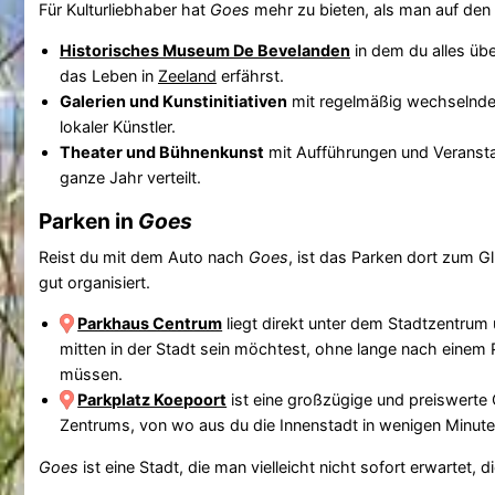
Für Kulturliebhaber hat
Goes
mehr zu bieten, als man auf den e
Historisches Museum De Bevelanden
in dem du alles üb
das Leben in
Zeeland
erfährst.
Galerien und Kunstinitiativen
mit regelmäßig wechselnde
lokaler Künstler.
Theater und Bühnenkunst
mit Aufführungen und Veransta
ganze Jahr verteilt.
Parken in
Goes
Reist du mit dem Auto nach
Goes
, ist das Parken dort zum G
gut organisiert.
Parkhaus Centrum
liegt direkt unter dem Stadtzentrum 
mitten in der Stadt sein möchtest, ohne lange nach einem
müssen.
Parkplatz Koepoort
ist eine großzügige und preiswerte
Zentrums, von wo aus du die Innenstadt in wenigen Minuten
Goes
ist eine Stadt, die man vielleicht nicht sofort erwartet, 