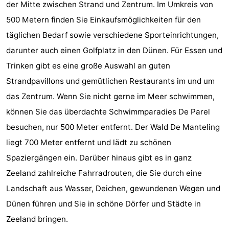
der Mitte zwischen Strand und Zentrum. Im Umkreis von
Reiten
-
500 Metern finden Sie Einkaufsmöglichkeiten für den
täglichen Bedarf sowie verschiedene Sporteinrichtungen,
Reitschulen
-
darunter auch einen Golfplatz in den Dünen. Für Essen und
Golfplatze
-
Trinken gibt es eine große Auswahl an guten
Strandpavillons und gemütlichen Restaurants im und um
Sportangeln
Mondriaan
das Zentrum. Wenn Sie nicht gerne im Meer schwimmen,
Toorop
können Sie das überdachte Schwimmparadies De Parel
besuchen, nur 500 Meter entfernt. Der Wald De Manteling
Essen
liegt 700 Meter entfernt und lädt zu schönen
und
Veranstaltungen
Spaziergängen ein. Darüber hinaus gibt es in ganz
Zeeland zahlreiche Fahrradrouten, die Sie durch eine
trinken
Ringstechen
Landschaft aus Wasser, Deichen, gewundenen Wegen und
Praktisch
Dünen führen und Sie in schöne Dörfer und Städte in
Zeeland bringen.
Forum