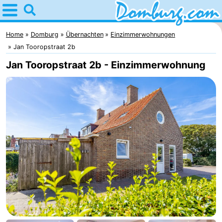
Home
Domburg
Home
Domburg
Übernachten
Einzimmerwohnungen
Jan Tooropstraat 2b
Tipps
Jan Tooropstraat 2b - Einzimmerwohnung
Für
kindern
Webcam
Webcam
Webcam
Strand
Übernachten
Appartements
-