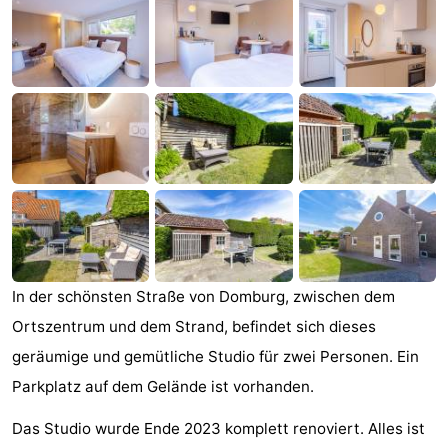
Park
-
Loverendale
Résidence
Campingplätze
Wijngaerde
Ferienhäuser
-
Buitenhof
-
Domburg
Hof
-
Domburg
Westhove
Hotels
In der schönsten Straße von Domburg, zwischen dem
Ortszentrum und dem Strand, befindet sich dieses
Zimmer
geräumige und gemütliche Studio für zwei Personen. Ein
(mit
Lastminutes
Parkplatz auf dem Gelände ist vorhanden.
Das Studio wurde Ende 2023 komplett renoviert. Alles ist
Frühstück)
Strand