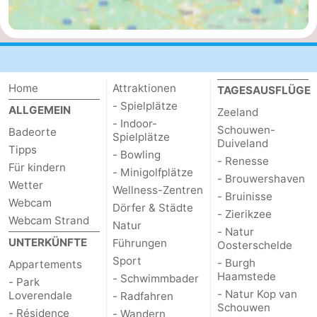
Home
Attraktionen
TAGESAUSFLÜGE
- Spielplätze
ALLGEMEIN
Zeeland
- Indoor-
Schouwen-
Badeorte
Spielplätze
Duiveland
Tipps
- Bowling
- Renesse
Für kindern
- Minigolfplätze
- Brouwershaven
Wetter
Wellness-Zentren
- Bruinisse
Webcam
Dörfer & Städte
- Zierikzee
Webcam Strand
Natur
- Natur
UNTERKÜNFTE
Führungen
Oosterschelde
Sport
- Burgh
Appartements
Haamstede
- Schwimmbader
- Park
- Natur Kop van
Loverendale
- Radfahren
Schouwen
- Résidence
- Wandern