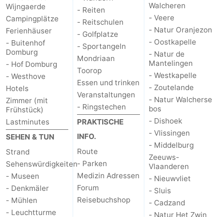
Walcheren
Wijngaerde
- Reiten
- Veere
Campingplätze
- Reitschulen
- Natur Oranjezon
Ferienhäuser
- Golfplatze
- Oostkapelle
- Buitenhof
- Sportangeln
Domburg
- Natur de
Mondriaan
Mantelingen
- Hof Domburg
Toorop
- Westkapelle
- Westhove
Essen und trinken
- Zoutelande
Hotels
Veranstaltungen
- Natur Walcherse
Zimmer (mit
- Ringstechen
bos
Frühstück)
- Dishoek
Lastminutes
PRAKTISCHE
- Vlissingen
INFO.
SEHEN & TUN
- Middelburg
Route
Strand
Zeeuws-
- Parken
Sehenswürdigkeiten
Vlaanderen
Medizin Adressen
- Museen
- Nieuwvliet
Forum
- Denkmäler
- Sluis
Reisebuchshop
- Mühlen
- Cadzand
- Leuchtturme
- Natur Het Zwin