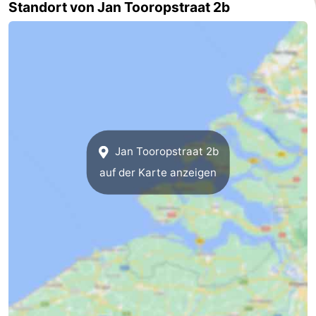
Standort von Jan Tooropstraat 2b
Natur
Wetter
Het
Kontakt
Zwin
Jan Tooropstraat 2b
auf der Karte anzeigen