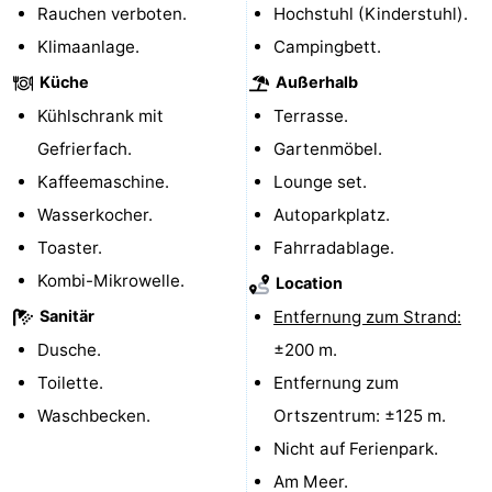
Rauchen verboten.
Hochstuhl (Kinderstuhl).
Bruinisse
-
Klimaanlage.
Campingbett.
Küche
Außerhalb
Zierikzee
-
Kühlschrank mit
Terrasse.
Natur
-
Gefrierfach.
Gartenmöbel.
Kaffeemaschine.
Lounge set.
Oosterschelde
Burgh
-
Wasserkocher.
Autoparkplatz.
Haamstede
Natur
Walcheren
Toaster.
Fahrradablage.
Kombi-Mikrowelle.
Location
Kop
-
Sanitär
Entfernung zum Strand:
van
Veere
-
Dusche.
±200 m.
Toilette.
Entfernung zum
Schouwen
Natur
-
Waschbecken.
Ortszentrum: ±125 m.
Oranjezon
Oostkapelle
-
Nicht auf Ferienpark.
Am Meer.
Natur
-