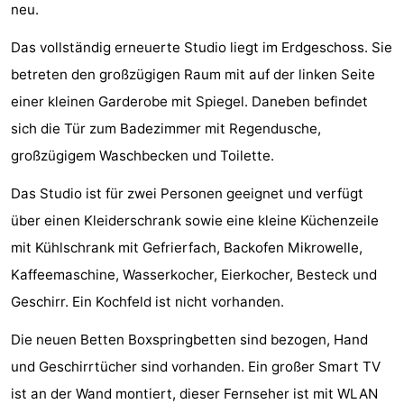
neu.
Sehen
Das vollständig erneuerte Studio liegt im Erdgeschoss. Sie
&
-
betreten den großzügigen Raum mit auf der linken Seite
einer kleinen Garderobe mit Spiegel. Daneben befindet
tun
Museen
-
sich die Tür zum Badezimmer mit Regendusche,
Denkmäler
-
großzügigem Waschbecken und Toilette.
Mühlen
-
Das Studio ist für zwei Personen geeignet und verfügt
über einen Kleiderschrank sowie eine kleine Küchenzeile
Leuchtturme
-
mit Kühlschrank mit Gefrierfach, Backofen Mikrowelle,
Aussichtspunkte
Attraktionen
Kaffeemaschine, Wasserkocher, Eierkocher, Besteck und
Geschirr. Ein Kochfeld ist nicht vorhanden.
-
Die neuen Betten Boxspringbetten sind bezogen, Hand
Spielplätze
-
und Geschirrtücher sind vorhanden. Ein großer Smart TV
Indoor-
-
ist an der Wand montiert, dieser Fernseher ist mit WLAN