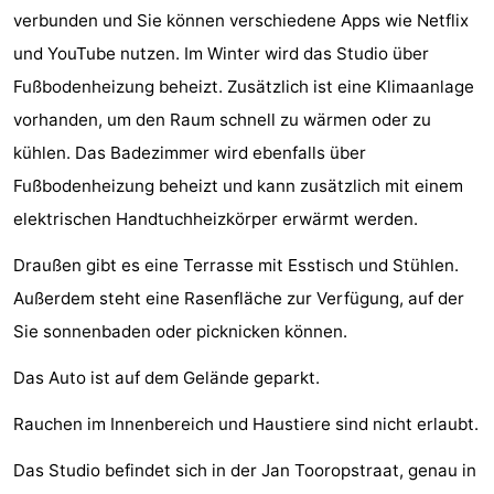
verbunden und Sie können verschiedene Apps wie Netflix
Spielplätze
Bowling
-
und YouTube nutzen. Im Winter wird das Studio über
Minigolfplätze
Wellness-
Fußbodenheizung beheizt. Zusätzlich ist eine Klimaanlage
vorhanden, um den Raum schnell zu wärmen oder zu
Zentren
Dörfer
kühlen. Das Badezimmer wird ebenfalls über
&
Natur
Fußbodenheizung beheizt und kann zusätzlich mit einem
elektrischen Handtuchheizkörper erwärmt werden.
Städte
Führungen
Draußen gibt es eine Terrasse mit Esstisch und Stühlen.
Sport
Außerdem steht eine Rasenfläche zur Verfügung, auf der
-
Sie sonnenbaden oder picknicken können.
Das Auto ist auf dem Gelände geparkt.
Schwimmbader
-
Rauchen im Innenbereich und Haustiere sind nicht erlaubt.
Radfahren
-
Das Studio befindet sich in der Jan Tooropstraat, genau in
Wandern
-