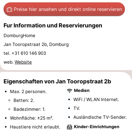
Preise hier ansehen
und direkt online reservieren
Route
-
Fur Information und Reservierungen
DomburgHome
Parken
Reisebuchshop
Jan Tooropstraat 2b, Domburg
Medizin
tel. +31 610 146 903
web.
Website
Adressen
Region
Zeeland
Eigenschaften von Jan Tooropstraat 2b
Schouwen-
Medien
Max. 2 personen.
WiFi / WLAN Internet.
Betten: 2.
Duiveland
-
TV.
Badezimmer: 1.
Renesse
-
Ausländische TV-Sender.
Wohnfläche: ±25 m².
Haustiere nicht erlaubt.
Kinder-Einrichtungen
Brouwershaven
-