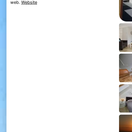
web.
Website