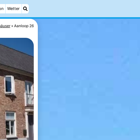
on
Wetter
häuser
Aanloop 26