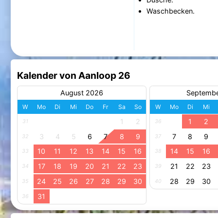
Waschbecken.
Kalender von Aanloop 26
August 2026
Septemb
W
Mo
Di
Mi
Do
Fr
Sa
So
W
Mo
Di
Mi
1
2
1
2
31
36
3
4
5
6
7
8
9
7
8
9
32
37
10
11
12
13
14
15
16
14
15
16
33
38
17
18
19
20
21
22
23
21
22
23
34
39
24
25
26
27
28
29
30
28
29
30
35
40
31
36