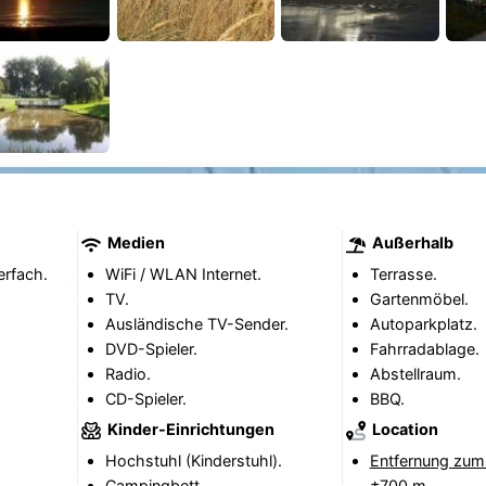
Medien
Außerhalb
erfach.
WiFi / WLAN Internet.
Terrasse.
TV.
Gartenmöbel.
Ausländische TV-Sender.
Autoparkplatz.
DVD-Spieler.
Fahrradablage.
Radio.
Abstellraum.
CD-Spieler.
BBQ.
Kinder-Einrichtungen
Location
Hochstuhl (Kinderstuhl).
Entfernung zum
Campingbett.
±700 m.