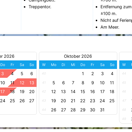
Treppentor.
Entfernung zum
±100 m.
Nicht auf Ferien
Am Meer.
er 2026
Oktober 2026
Do
Fr
Sa
So
W
Mo
Di
Mi
Do
Fr
Sa
So
W
3
4
5
6
1
2
3
4
40
44
10
11
12
13
5
6
7
8
9
10
11
41
45
17
18
19
20
12
13
14
15
16
17
18
42
46
24
25
26
27
19
20
21
22
23
24
25
43
47
26
27
28
29
30
31
44
48
49