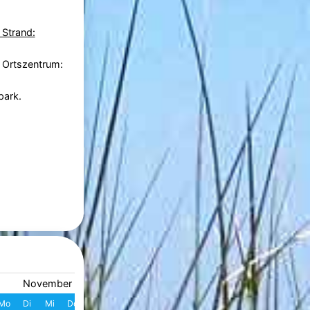
 Strand:
 Ortszentrum:
park.
November 2026
Dezember 2026
Mo
Di
Mi
Do
Fr
Sa
So
W
Mo
Di
Mi
Do
Fr
S