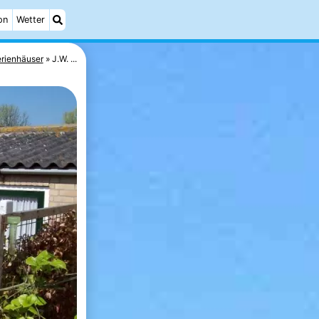
on
Wetter
rienhäuser
J.W. ...