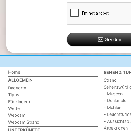
Senden
Home
SEHEN & TU
Strand
ALLGEMEIN
Sehenswürdig
Badeorte
- Museen
Tipps
- Denkmäler
Für kindern
- Mühlen
Wetter
- Leuchtturm
Webcam
- Aussichtsp
Webcam Strand
Attraktionen
UNTERKÜNFTE