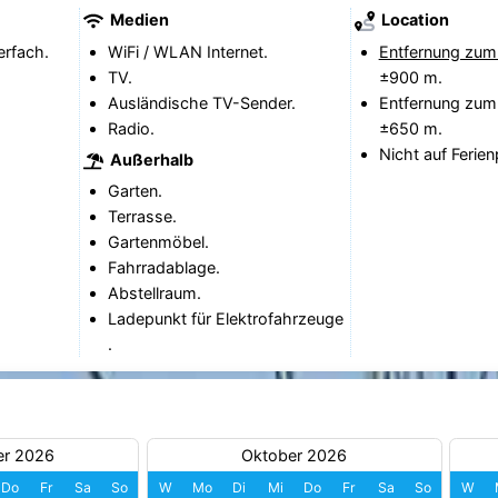
Medien
Location
erfach.
WiFi / WLAN Internet.
Entfernung zum
TV.
±900 m.
Ausländische TV-Sender.
Entfernung zum
Radio.
±650 m.
Nicht auf Ferien
Außerhalb
Garten.
Terrasse.
Gartenmöbel.
Fahrradablage.
Abstellraum.
Ladepunkt für Elektrofahrzeuge
.
er 2026
Oktober 2026
Do
Fr
Sa
So
W
Mo
Di
Mi
Do
Fr
Sa
So
W