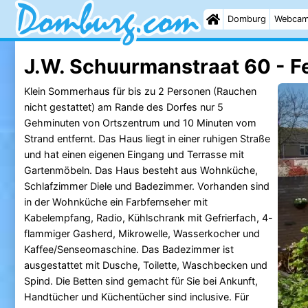
Domburg
Webca
J.W. Schuurmanstraat 60 - F
Klein Sommerhaus für bis zu 2 Personen (Rauchen
nicht gestattet) am Rande des Dorfes nur 5
Gehminuten von Ortszentrum und 10 Minuten vom
Strand entfernt. Das Haus liegt in einer ruhigen Straße
und hat einen eigenen Eingang und Terrasse mit
Gartenmöbeln. Das Haus besteht aus Wohnküche,
Schlafzimmer Diele und Badezimmer. Vorhanden sind
in der Wohnküche ein Farbfernseher mit
Kabelempfang, Radio, Kühlschrank mit Gefrierfach, 4-
flammiger Gasherd, Mikrowelle, Wasserkocher und
Kaffee/Senseomaschine. Das Badezimmer ist
ausgestattet mit Dusche, Toilette, Waschbecken und
Spind. Die Betten sind gemacht für Sie bei Ankunft,
Handtücher und Küchentücher sind inclusive. Für