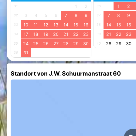
1
2
1
2
31
36
3
4
5
6
7
8
9
7
8
9
32
37
10
11
12
13
14
15
16
14
15
16
33
38
17
18
19
20
21
22
23
21
22
23
34
39
24
25
26
27
28
29
30
28
29
30
35
40
31
36
Standort von J.W. Schuurmanstraat 60