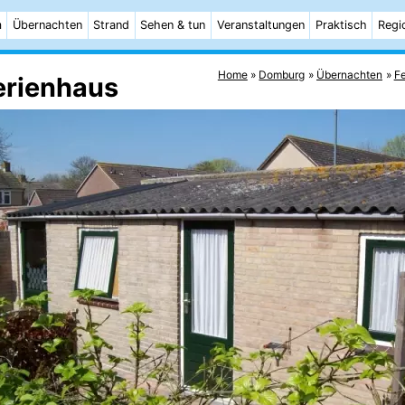
m
Übernachten
Strand
Sehen & tun
Veranstaltungen
Praktisch
Regi
Home
Domburg
Übernachten
Fe
erienhaus