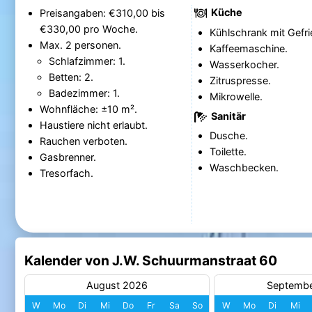
Küche
Preisangaben: €310,00 bis
€330,00 pro Woche.
Kühlschrank mit Gefri
Max. 2 personen.
Kaffeemaschine.
Schlafzimmer: 1.
Wasserkocher.
Betten: 2.
Zitruspresse.
Badezimmer: 1.
Mikrowelle.
Wohnfläche: ±10 m².
Sanitär
Haustiere nicht erlaubt.
Dusche.
Rauchen verboten.
Toilette.
Gasbrenner.
Waschbecken.
Tresorfach.
Kalender von J.W. Schuurmanstraat 60
August 2026
Septemb
W
Mo
Di
Mi
Do
Fr
Sa
So
W
Mo
Di
Mi