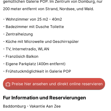
gemütlichen Galerie POP. Im Zentrum von Domburg, nur
Sehen
200 meter entfernt von Strand, Nordsee, und Wald.
&
-
- Wohnzimmer von 25 m2 - 40m2
- Badezimmer mit Dusche Toilette
tun
Museen
-
- Zentralheizung
Denkmäler
-
- Küche mit Microwelle und Geschirrspüler
- TV, Internetradio, WLAN
Mühlen
-
- Französich Balkon
Leuchtturme
-
- Eigene Parkplatz (400m entfernt)
- Frühstuckmöglichkeit in Galerie POP
Aussichtspunkte
Attraktionen
Preise hier ansehen
und direkt online reservieren
-
Spielplätze
-
Fur Information und Reservierungen
Baddomburg - Vakantie Aan Zee
Indoor-
-