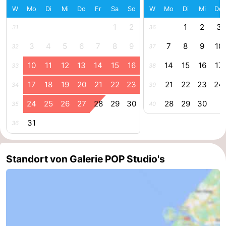
W
Mo
Di
Mi
Do
Fr
Sa
So
W
Mo
Di
Mi
Do
Route
1
2
1
2
3
31
36
-
3
4
5
6
7
8
9
7
8
9
10
32
37
Parken
Reisebuchshop
10
11
12
13
14
15
16
14
15
16
17
33
38
Medizin
17
18
19
20
21
22
23
21
22
23
24
34
39
24
25
26
27
28
29
30
28
29
30
35
40
Adressen
Region
31
36
Zeeland
Schouwen-
Standort von Galerie POP Studio's
Duiveland
-
Renesse
-
Brouwershaven
-