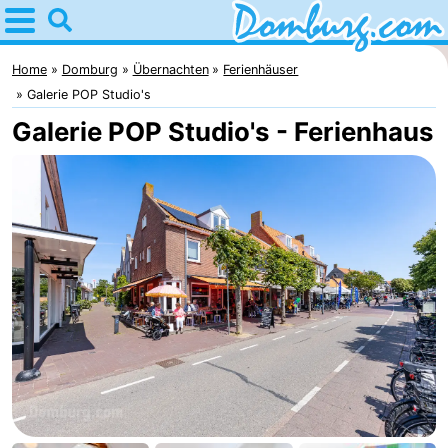
Home
Domburg
Home
Domburg
Übernachten
Ferienhäuser
Galerie POP Studio's
Tipps
Galerie POP Studio's - Ferienhaus
Für
kindern
Webcam
Webcam
Webcam
Strand
Übernachten
Appartements
-