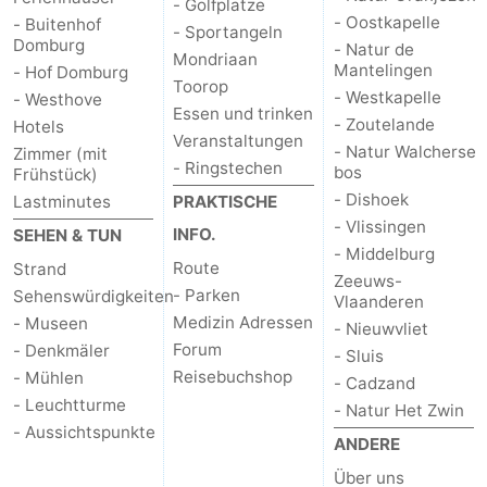
- Golfplatze
- Oostkapelle
- Buitenhof
- Sportangeln
Domburg
- Natur de
Mondriaan
Mantelingen
- Hof Domburg
Toorop
- Westkapelle
- Westhove
Essen und trinken
- Zoutelande
Hotels
Veranstaltungen
- Natur Walcherse
Zimmer (mit
- Ringstechen
bos
Frühstück)
- Dishoek
Lastminutes
PRAKTISCHE
- Vlissingen
INFO.
SEHEN & TUN
- Middelburg
Route
Strand
Zeeuws-
- Parken
Sehenswürdigkeiten
Vlaanderen
Medizin Adressen
- Museen
- Nieuwvliet
Forum
- Denkmäler
- Sluis
Reisebuchshop
- Mühlen
- Cadzand
- Leuchtturme
- Natur Het Zwin
- Aussichtspunkte
ANDERE
Über uns