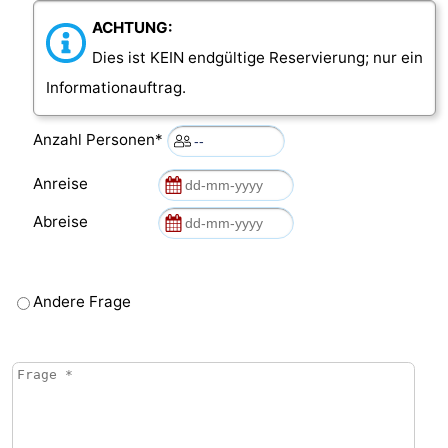
ACHTUNG:
Natur
Wetter
Dies ist KEIN endgültige Reservierung; nur ein
Het
Kontakt
Informationauftrag.
Zwin
Anzahl Personen*
Anreise
Abreise
Andere Frage