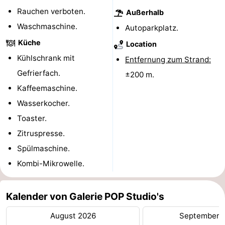
Rauchen verboten.
Außerhalb
Reiten
-
Waschmaschine.
Autoparkplatz.
Reitschulen
-
Küche
Location
Kühlschrank mit
Entfernung zum Strand:
Golfplatze
-
Gefrierfach.
±200 m.
Sportangeln
Mondriaan
Kaffeemaschine.
Wasserkocher.
Toorop
Toaster.
Essen
Zitruspresse.
Spülmaschine.
und
Veranstaltungen
Kombi-Mikrowelle.
trinken
Ringstechen
Kalender von Galerie POP Studio's
Praktisch
August 2026
September 
Forum