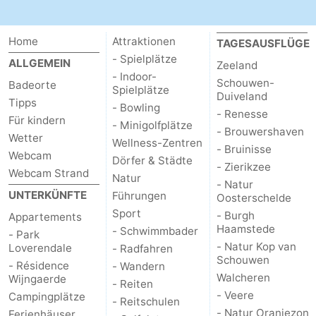
Home
Attraktionen
TAGESAUSFLÜGE
- Spielplätze
ALLGEMEIN
Zeeland
- Indoor-
Schouwen-
Badeorte
Spielplätze
Duiveland
Tipps
- Bowling
- Renesse
Für kindern
- Minigolfplätze
- Brouwershaven
Wetter
Wellness-Zentren
- Bruinisse
Webcam
Dörfer & Städte
- Zierikzee
Webcam Strand
Natur
- Natur
UNTERKÜNFTE
Führungen
Oosterschelde
Sport
- Burgh
Appartements
Haamstede
- Schwimmbader
- Park
- Natur Kop van
Loverendale
- Radfahren
Schouwen
- Résidence
- Wandern
Walcheren
Wijngaerde
- Reiten
- Veere
Campingplätze
- Reitschulen
- Natur Oranjezon
Ferienhäuser