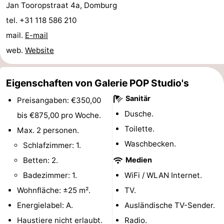
Jan Tooropstraat 4a, Domburg
Spielplätze
Bowling
-
tel. +31 118 586 210
mail.
E-mail
Minigolfplätze
Wellness-
web.
Website
Zentren
Dörfer
Eigenschaften von Galerie POP Studio's
&
Natur
Sanitär
Preisangaben: €350,00
Städte
Führungen
Dusche.
bis €875,00 pro Woche.
Sport
Toilette.
Max. 2 personen.
Waschbecken.
Schlafzimmer: 1.
-
Betten: 2.
Medien
Schwimmbader
-
Badezimmer: 1.
WiFi / WLAN Internet.
Wohnfläche: ±25 m².
TV.
Radfahren
-
Energielabel: A.
Ausländische TV-Sender.
Wandern
-
Haustiere nicht erlaubt.
Radio.