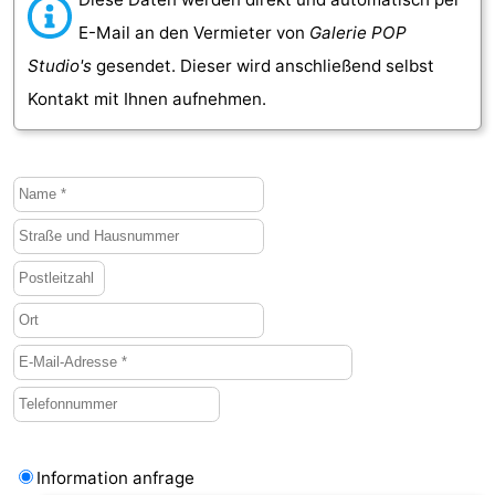
E-Mail an den Vermieter von
Galerie POP
de
Westkapelle
-
Studio's
gesendet. Dieser wird anschließend selbst
Mantelingen
Zoutelande
-
Kontakt mit Ihnen aufnehmen.
Natur
-
Walcherse
Dishoek
-
bos
Vlissingen
-
Middelburg
Zeeuws-
Vlaanderen
-
Nieuwvliet
-
Sluis
-
Information anfrage
Cadzand
-