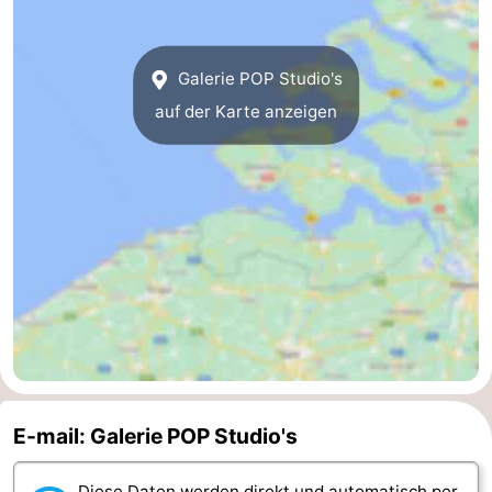
Bruinisse
-
Galerie POP Studio's
Zierikzee
-
auf der Karte anzeigen
Natur
-
Oosterschelde
Burgh
-
Haamstede
Natur
Walcheren
Kop
-
van
Veere
-
Schouwen
Natur
-
E-mail: Galerie POP Studio's
Oranjezon
Oostkapelle
-
Natur
-
Diese Daten werden direkt und automatisch per