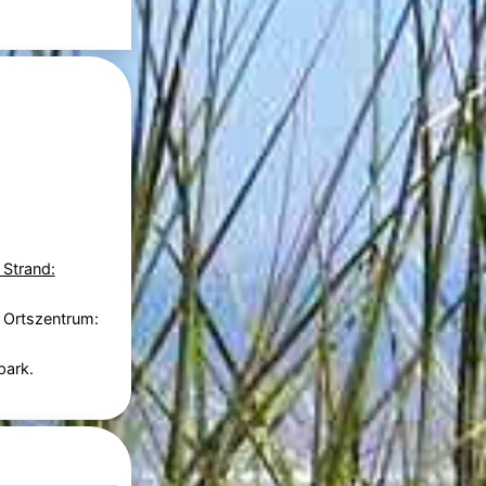
 Strand:
 Ortszentrum:
park.