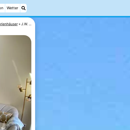
on
Wetter
rienhäuser
J.W. ...