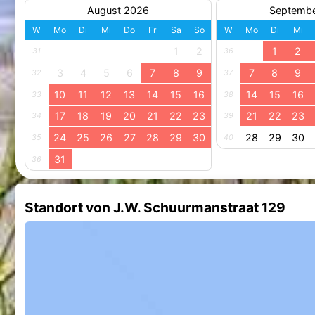
August 2026
Septemb
W
Mo
Di
Mi
Do
Fr
Sa
So
W
Mo
Di
Mi
1
2
1
2
31
36
3
4
5
6
7
8
9
7
8
9
32
37
10
11
12
13
14
15
16
14
15
16
33
38
17
18
19
20
21
22
23
21
22
23
34
39
24
25
26
27
28
29
30
28
29
30
35
40
31
36
Standort von J.W. Schuurmanstraat 129